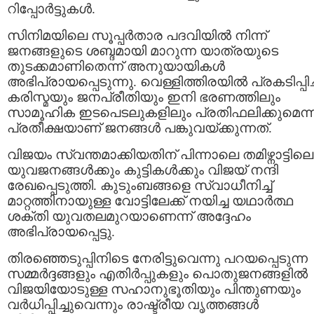
റിപ്പോർട്ടുകൾ.
സിനിമയിലെ സൂപ്പർതാര പദവിയിൽ നിന്ന്
ജനങ്ങളുടെ ശബ്ദമായി മാറുന്ന യാത്രയുടെ
തുടക്കമാണിതെന്ന് അനുയായികൾ
അഭിപ്രായപ്പെടുന്നു. വെള്ളിത്തിരയിൽ പ്രകടിപ്പിച്
കരിസ്മയും ജനപ്രീതിയും ഇനി ഭരണത്തിലും
സാമൂഹിക ഇടപെടലുകളിലും പ്രതിഫലിക്കുമെന്
പ്രതീക്ഷയാണ് ജനങ്ങൾ പങ്കുവയ്ക്കുന്നത്.
വിജയം സ്വന്തമാക്കിയതിന് പിന്നാലെ തമിഴ്നാട്ടിലെ
യുവജനങ്ങൾക്കും കുട്ടികൾക്കും വിജയ് നന്ദി
രേഖപ്പെടുത്തി. കുടുംബങ്ങളെ സ്വാധീനിച്ച്
മാറ്റത്തിനായുള്ള വോട്ടിലേക്ക് നയിച്ച യഥാർത്ഥ
ശക്തി യുവതലമുറയാണെന്ന് അദ്ദേഹം
അഭിപ്രായപ്പെട്ടു.
തിരഞ്ഞെടുപ്പിനിടെ നേരിട്ടുവെന്നു പറയപ്പെടുന്ന
സമ്മർദ്ദങ്ങളും എതിർപ്പുകളും പൊതുജനങ്ങളിൽ
വിജയിയോടുള്ള സഹാനുഭൂതിയും പിന്തുണയും
വർധിപ്പിച്ചുവെന്നും രാഷ്ട്രീയ വൃത്തങ്ങൾ