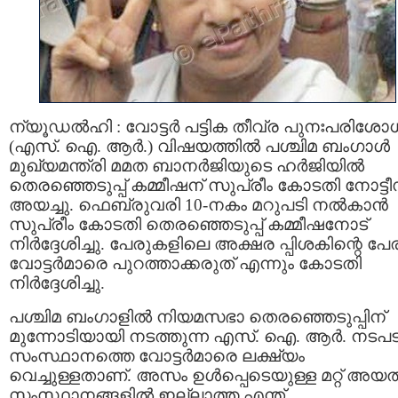
ന്യ‍ൂഡൽഹി : വോട്ടർ പട്ടിക തീവ്ര പുനഃപരിശ
(എസ്‌. ഐ. ആർ.) വിഷയത്തിൽ പശ്ചിമ ബംഗാൾ
മുഖ്യമന്ത്രി മമത ബാനർജിയുടെ ഹർജിയിൽ
തെരഞ്ഞെടുപ്പ്‌ കമ്മീഷന്‌ സുപ്രീം കോടതി നോട്ടീ
അയച്ചു. ഫെബ്രുവരി 10-നകം മറുപടി നൽകാൻ
സുപ്രീം കോടതി തെരഞ്ഞെടുപ്പ് കമ്മീഷനോട്
നിർദ്ദേശിച്ചു. പേരുകളിലെ അക്ഷര പ്പിശകിന്റെ പ
വോട്ടർമാരെ പുറത്താക്കരുത് എന്നും കോടതി
നിർദ്ദേശിച്ചു.
പശ്ചിമ ബംഗാളിൽ നിയമസഭാ തെരഞ്ഞെടുപ്പിന്
മുന്നോടിയായി നടത്തുന്ന എസ്‌. ഐ. ആർ. നടപട
സംസ്ഥാനത്തെ വോട്ടർമാരെ ലക്ഷ്യം
വെച്ചുള്ളതാണ്‌. അസം ഉൾപ്പെടെയുള്ള മറ്റ് അയ
സംസ്ഥാനങ്ങളിൽ ഇല്ലാത്ത എന്ത്