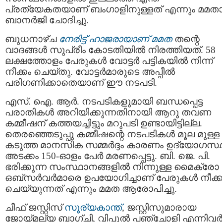
പ്രത്യേകതയാണ് ബംഗാളിനുള്ളത് എന്നും മമത
ബാനർജി ചോദിച്ചു.
ബുധനാഴ്ച
നേരിട്ട് ഹാജരായാണ് മമത
തന്റെ
വാദങ്ങൾ സുപ്രീം കോടതിയിൽ നിരത്തിയത്. 58
ലക്ഷത്തോളം പേരുകൾ വോട്ടർ പട്ടികയിൽ നിന്ന്
നീക്കം ചെയ്തു. വോട്ടർമാരുടെ അപ്പീൽ
പരിഗണിക്കാതെയാണ് ഈ നടപടി.
എസ്‌. ഐ. ആർ. നടപടികളുമായി ബന്ധപ്പെട്ട
പരാതികൾ അറിയിക്കുന്നതിനായി ആറു തവണ
കമ്മീഷന്‌ കത്തയച്ചിട്ടും മറുപടി ഉണ്ടായിട്ടില്ല.
തെരഞ്ഞെടുപ്പു കമ്മീഷന്റെ നടപടികൾ മൂല മുള്ള
കടുത്ത മാനസിക സമ്മർദ്ദം കാരണം ഉദ്യോഗസ്
അടക്കം 150-ഓളം പേർ മരണപ്പെട്ടു. ബി. ജെ. പി.
ഭരിക്കുന്ന സംസ്ഥാനങ്ങളിൽ നിന്നുള്ള മൈക്രോ
ഒബ്‌സർവർമാരെ ഉപയോഗിച്ചാണ് പേരുകൾ നീക്ക
ചെയ്യുന്നത് എന്നും മമത ആരോപിച്ചു.
ചീഫ് ജസ്റ്റിസ്
സൂര്യകാന്ത്
, ജസ്റ്റിസുമാരായ
ജോയ്മല്യ ബാഗ്ചി, വിപുൽ പഞ്ചോളി എന്നിവ