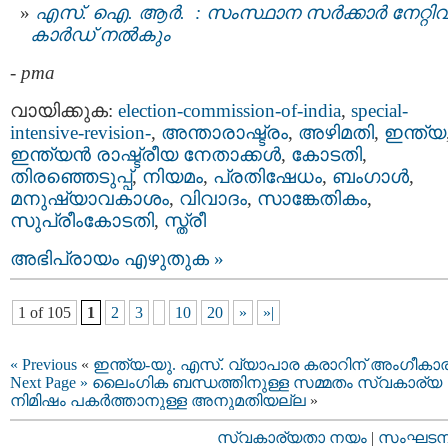
എസ്. ഐ. ആര്‍. : സംസ്ഥാന സർക്കാർ നേറ്റിവിറ
കാര്‍ഡ് നൽകും
-
pma
വായിക്കുക:
election-commission-of-india
,
special-
intensive-revision-
,
അന്താരാഷ്ട്രം
,
അഴിമതി
,
ഇന്ത്യ
ഇന്ത്യന്‍ രാഷ്ട്രീയ നേതാക്കള്‍
,
കോടതി
,
തിരഞ്ഞെടുപ്പ്
,
നിയമം
,
പ്രതിഷേധം
,
ബംഗാള്‍
,
മനുഷ്യാവകാശം
,
വിവാദം
,
സാങ്കേതികം
,
സുപ്രീംകോടതി
,
സ്ത്രീ
അഭിപ്രായം എഴുതുക »
1 of 105
1
2
3
10
20
»
»|
« Previous
«
ഇന്ത്യ-യു. എസ്. വ്യാപാര കരാറിന് അംഗീകാ
Next Page »
ലൈംഗിക ബന്ധത്തിനുള്ള സമ്മതം സ്വകാര്യ
നിമിഷം പകർത്താനുള്ള അനുമതിയല്ല
»
സ്വകാര്യതാ നയം
|
സംഘടനാ 