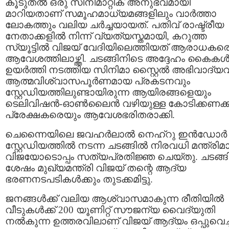
കൂടുതൽ ഒരു സിനിമാറ്റിക് അനുഭവമായി
മാറിയതാണ് സമൂഹമാധ്യമങ്ങളിലും വാർത്താ
ലോകത്തും വലിയ ചർച്ചയായത്. പതിവ് രാഷ്ട്രീയ
നേതാക്കളിൽ നിന്ന് വ്യത്യസ്തമായി, കറുത്ത
സ്യൂട്ടിൽ വിജയ് വേദിയിലെത്തിയത് ആരാധകര
ആവേശത്തിലാഴ്ത്തി. ചടങ്ങിനിടെ അദ്ദേഹം കൈക
ഉയർത്തി നടത്തിയ സിനിമാ സ്റ്റൈൽ അഭിവാദ്യവ
ആത്മവിശ്വാസപൂർണമായ പ്രകടനവും
സ്റ്റേഡിയത്തിലുണ്ടായിരുന്ന ആയിരങ്ങളെയും
ടെലിവിഷൻ-ഓൺലൈൻ വഴിയുള്ള കോടിക്കണക്ക
പ്രേക്ഷകരെയും ആവേശഭരിതരാക്കി.
ചെന്നൈയിലെ ജവഹർലാൽ നെഹ്റു ഇൻഡോർ
സ്റ്റേഡിയത്തിൽ നടന്ന ചടങ്ങിൽ നിരവധി മന്ത്രിമ
വിജയോടൊപ്പം സത്യപ്രതിജ്ഞ ചെയ്തു. ചടങ്ങി
ശേഷം മുഖ്യമന്ത്രി വിജയ് തന്റെ ആദ്യ
ഭരണനടപടികൾക്കും തുടക്കമിട്ടു.
ജനങ്ങൾക്ക് വലിയ ആശ്വാസമാകുന്ന രീതിയിൽ
വീടുകൾക്ക് 200 യൂണിറ്റ് സൗജന്യ വൈദ്യുതി
നൽകുന്ന ഉത്തരവിലാണ് വിജയ് ആദ്യം ഒപ്പുവെച്ച