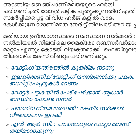
അടങ്ങിയ ബെഞ്ചാണ് മമതയുടെ ഹർജി
പരിഗണിച്ചത്. വോട്ടർ പട്ടിക പുതുക്കുന്നതിന് എത
സമർപ്പിക്കപ്പെട്ട വിവിധ ഹർജികളിൽ വാദം
കേൾക്കുമ്പോഴാണ് മമത നേരിട്ട് നിലപാട് അറിയിച്ച
മതിയായ ഉദ്യോഗസ്ഥരെ സംസ്ഥാന സർക്കാർ വിട
നൽകിയാൽ നിലവിലെ മൈക്രോ ഒബ്‌സർവർമാ
മാറ്റാം എന്നും കോടതി വ്യക്തമാക്കി. ഫെബ്രുവര
തിങ്കളാഴ്ച കേസ് വീണ്ടും പരിഗണിക്കും.
വോട്ടിംഗ് യന്ത്രത്തിൽ കൃത്രിമം നടന്നു
ഇലക്ട്രോണിക് വോട്ടിംഗ് യന്ത്രങ്ങള്‍ക്കു പകരം
ബാലറ്റ് പേപ്പറുകള്‍ വേണം
വോട്ടർ പട്ടികയിൽ പേര് ചേർക്കാൻ ആധാർ
ബന്ധിത ഫോൺ നമ്പർ
പൗരത്വ നിയമ ഭേദഗതി : കേന്ദ്ര സർക്കാർ
വിജ്ഞാപനം ഇറക്കി
എൻ. ആർ. സി. : പൗരന്മാരുടെ ഡാറ്റാ ബേസ്
തയ്യാറാക്കുന്നു