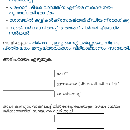
പ്രഹാർ : ഭീകര വാദത്തിന് എതിരെ സമഗ്ര നയം
പുറത്തിറക്കി കേന്ദ്രം
ഗോവയിൽ കുട്ടികൾക്ക് സോഷ്യൽ മീഡിയ നിരോധിക്കു
സഞ്ചാർ സാഥി ആപ്പ് : ഉത്തരവ് പിൻവലിച്ച് കേന്ദ്ര
സർക്കാർ
വായിക്കുക:
social-media
,
ഇന്റര്‍നെറ്റ്‌
,
കർണ്ണാടക
,
നിയമം
,
പ്രതിഷേധം
,
മനുഷ്യാവകാശം
,
വിദ്യാഭ്യാസം
,
സാങ്കേതി
അഭിപ്രായം എഴുതുക:
പേര് *
ഈമെയില്‍ (പ്രസിദ്ധീകരിക്കില്ല) *
വെബ്സൈറ്റ്
താഴെ കാണുന്ന വാക്ക് പെട്ടിയില്‍ ടൈപ്പ്‌ ചെയ്യുക. സ്പാം ശല്യം
ഒഴിക്കാനാണിത്. സദയം സഹകരിക്കുക!