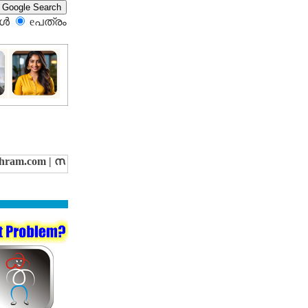
്‍
eപത്രം‍