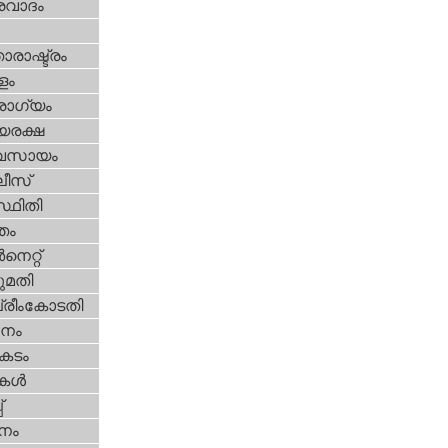
രവാദം
ാരാഷ്ട്രം
ളം
ോഗ്യം
യരക്ഷ
വസായം
ീസ്‌
്ഥിതി
്തം
‍നെറ്റ്‌
മതി
്രീംകോടതി
നം
കടം
ികള്‍
‌
നം