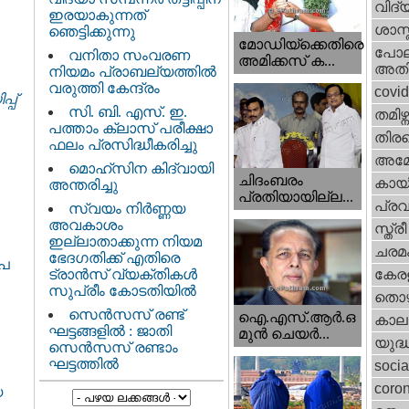
വിദ്
ഇരയാകുന്നത്‌
ശാസ്
ഞെട്ടിക്കുന്നു
മോഡിയ്ക്കെതിരെ
പോല
വനിതാ സംവരണ
അമിക്കസ് ക...
അതി
നിയമം പ്രാബല്യത്തിൽ
വരുത്തി കേന്ദ്രം
covi
്പ്
സി. ബി. എസ്. ഇ.
തമിഴ്ന
പത്താം ക്ലാസ് പരീക്ഷാ
തിരഞ
ഫലം പ്രസിദ്ധീകരിച്ചു
അമേര
മൊഹ്‌സിന കിദ്വായി
ചിദംബരം
കായ
അന്തരിച്ചു
പ്രതിയായില്ല...
പ്ര
സ്വയം നിർണ്ണയ
അവകാശം
സ്ത്
ഇല്ലാതാക്കുന്ന നിയമ
ചരമ
ഭേദഗതിക്ക് എതിരെ
ൂപ
ട്രാൻസ് വ്യക്തികൾ
കേരള
സുപ്രീം കോടതിയിൽ
തൊഴ
സെന്‍സസ് രണ്ട്
ഐ.എസ്.ആര്‍.ഒ
കാല
ഘട്ടങ്ങളിൽ : ജാതി
മുന്‍ ചെയര്‍...
യുദ്
സെന്‍സസ് രണ്ടാം
ഘട്ടത്തിൽ
socia
coron
യ