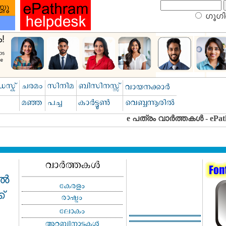
ഗൂഗിള
ൈൽ
്