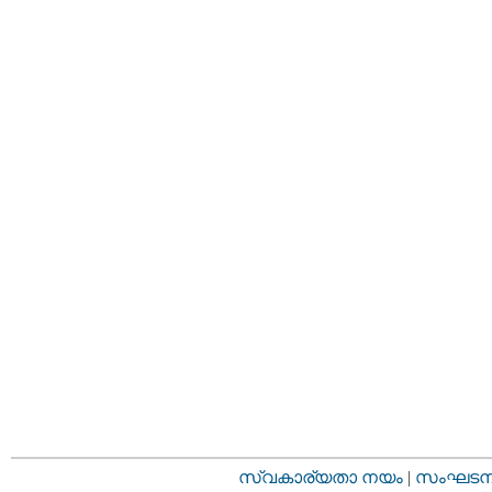
സ്വകാര്യതാ നയം
|
സംഘടനാ 