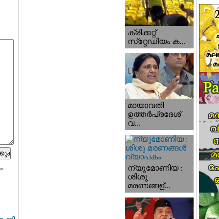
ക്രിക്കറ്റ്
സ്‌റ്റേഡിയം ക...
മായാവതി
ഉത്തര്‍പ്രദേശ്‌
വ...
ന്യൂമോണിയ :
ം
ശിശു
മരണങ്ങള്...