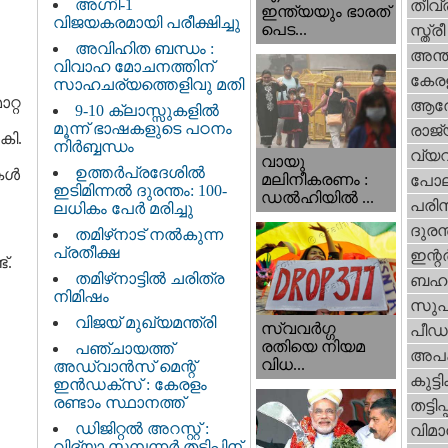
അഗ്നി-1
തീവ്
ഇന്ത്യയും ഭാരത്
വിജയകരമായി പരീക്ഷിച്ചു
പെട...
സ്ത്രീ
അവിഹിത ബന്ധം :
അന്ത
വിവാഹ മോചനത്തിന്
കേര
സാഹചര്യത്തെളിവു മതി
റ്റ
ആര
9-10 ക്ലാസ്സുകളിൽ
മൂന്ന് ഭാഷകളുടെ പഠനം
രാജ്
കി.
നിർബ്ബന്ധം
വ്യ
വായു
ഉത്തർപ്രദേശിൽ
ുകൾ
മലിനീകരണം :
പോല
ഇടിമിന്നൽ ദുരന്തം: 100-
ഡൽഹിയിൽ ...
പരിസ
ലധികം പേർ മരിച്ചു
ദുരന
തമിഴ്‌നാട് നൽകുന്ന
പ്രതീക്ഷ
ഇന്റര്
്.
തമിഴ്‌നാട്ടില്‍ ചരിത്ര
ബഹു
നിമിഷം
സുപ
വിജയ് മുഖ്യമന്ത്രി
സ്വവര്‍ഗ്ഗ
പീഡ
രതിയെ നിയമ
പഞ്ചായത്ത്
അപ
വിധ...
അഡ്വാൻസ് മെന്റ്
കുട്ട
ഇൻഡക്സ് : കേരളം
രണ്ടാം സ്ഥാനത്ത്
തട്ടിപ്പ്
ഡിജിറ്റൽ അറസ്റ്റ് :
വിമാ
വിദ്യാ സമ്പന്നർ തട്ടിപ്പിന്‌