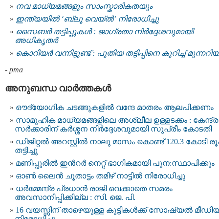
നവ മാധ്യമങ്ങളും സാംസ്കാരികതയും
ഇന്ത്യയില്‍ ‘ബ്ലൂ വെയ്ല്‍’ നിരോധിച്ചു
സൈബർ തട്ടിപ്പുകൾ : ജാഗ്രതാ നിര്‍ദ്ദേശവുമായി
അധികൃതര്‍
കൊറിയർ വന്നിട്ടുണ്ട് : പുതിയ തട്ടിപ്പിനെ കുറിച്ച് മുന്നറിയിപ
-
pma
അനുബന്ധ വാര്‍ത്തകള്‍
ഔദ്യോഗിക ചടങ്ങുകളില്‍ വന്ദേ മാതരം ആലപിക്കണം
സാമൂഹിക മാധ്യമങ്ങളിലെ അശ്ലീല ഉള്ളടക്കം : കേന്ദ്ര
സർക്കാരിന് കർശ്ശന നിർദ്ദേശവുമായി സുപ്രീം കോടതി
ഡിജിറ്റല്‍ അറസ്റ്റില്‍ നാലു മാസം കൊണ്ട് 120.3 കോടി ര
തട്ടിച്ചു
മണിപ്പൂരില്‍ ഇന്‍റര്‍ നെറ്റ് ഭാഗികമായി പുന:സ്ഥാപിക്കും
ഓണ്‍ ലൈന്‍ ചൂതാട്ടം തമിഴ് നാട്ടില്‍ നിരോധിച്ചു
ധര്‍മ്മേന്ദ്ര പ്രധാൻ രാജി വെക്കാതെ സമരം
അവസാനിപ്പിക്കില്ല : സി. ജെ. പി.
16 വയസ്സിന് താഴെയുള്ള കുട്ടികള്‍ക്ക് സോഷ്യല്‍ മീഡി
നിരോധിച്ചു