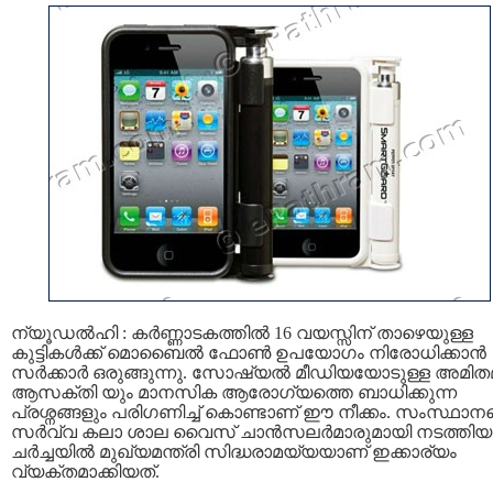
ന്യൂഡൽഹി : കർണ്ണാടകത്തിൽ 16 വയസ്സിന് താഴെയുള്ള
കുട്ടികൾക്ക് മൊബൈൽ ഫോൺ ഉപയോഗം നിരോധിക്കാൻ
സർക്കാർ ഒരുങ്ങുന്നു. സോഷ്യൽ മീഡിയയോടുള്ള അമി
ആസക്തി യും മാനസിക ആരോഗ്യത്തെ ബാധിക്കുന്ന
പ്രശ്നങ്ങളും പരിഗണിച്ച് കൊണ്ടാണ് ഈ നീക്കം. സംസ്ഥാന
സർവ്വ കലാ ശാല വൈസ് ചാൻസലർമാരുമായി നടത്തിയ
ചർച്ചയിൽ മുഖ്യമന്ത്രി സിദ്ധരാമയ്യയാണ് ഇക്കാര്യം
വ്യക്തമാക്കിയത്.