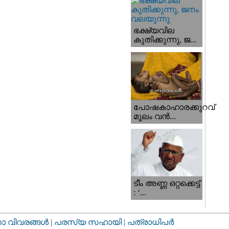
ഭക്ഷ്യവില
കുതിക്കുന്നു, ജ...
പോഷകാഹാരക്കുറവ്
മൂലം വന്‍...
ടീം അണ്ണ ഒറ്റക്കെട്ട്
: ‘...
വിവരങ്ങള്‍
|
പരസ്യ സഹായി |
പത്രാധിപര്‍