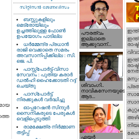
ബസ്സുകളിലും
മെട്രോയിലും
ഉച്ചത്തിലുള്ള ഫോൺ
ഇന്ത
പൗരത്വം
ഉപയോഗം പാടില്ല
ഇന്ത്
ഇല്ലാതെ
ധര്‍മ്മേന്ദ്ര പ്രധാൻ
രാഷ്ട
ആക്കുവാന്...
രാജി വെക്കാതെ സമരം
വിവാ
അവസാനിപ്പിക്കില്ല : സി.
ഇന്ത്
ജെ. പി.
രാഷ്ട
പാസ്സ്പോർട്ട്-വിസാ
നേതാ
സേവനം : പുതിയ കരാർ
മനു
ഡൽഹി ഹൈക്കോടതി റദ്ദ്
ശിവാംഗി..
ചെയ്തു
പ്ര
നാവികസേനയുടെ
പാസ്‌പോർട്ട്
സാങ്
ആദ...
നിരക്കുകൾ വർദ്ധിച്ചു
സാമ്
തമായ
ഓപ്പറേഷൻ സിന്ദൂർ
കുറ്
സൈനികരുടെ പേരുകൾ
ത്തെ
അഴി
വെളിപ്പെടുത്തി
നിയ
രാമക്ഷേത്ര നിർമ്മാണ
തട്ടിപ്പ്
കോട
എയര്‍