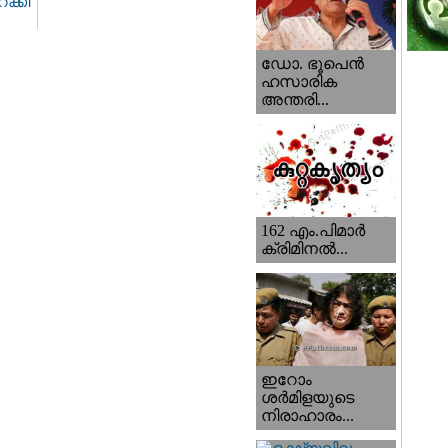
ക്കി
ഡോ. ഭൂപെന്‍
ഹസാരിക
അന്തരി...
162 എം.പിമാര്‍
ക്രിമിനല്‍...
ഇറോം
ശര്‍മിളയുടെ
നിരാഹാരം...