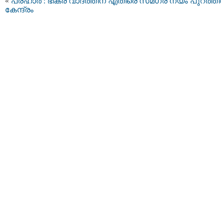
«
പ്രഹാർ : ഭീകര വാദത്തിന് എതിരെ സമഗ്ര നയം പുറത്തിറ
കേന്ദ്രം