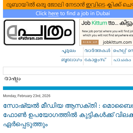
Monday, February 23rd, 2026
സോഷ്യൽ മീഡിയ ആസക്തി : മൊബ
ഫോൺ ഉപയോഗത്തിൽ കുട്ടികൾക്ക് വിലക്ക
ഏർപ്പെടുത്തും