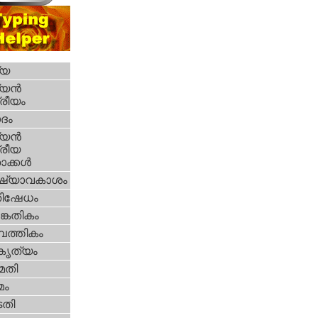
്യ
യന്‍
്രീയം
ദം
യന്‍
്രീയ
ക്കള്‍
ഷ്യാവകാശം
തിഷേധം
കേതികം
പത്തികം
റകൃത്യം
മതി
മം
തി