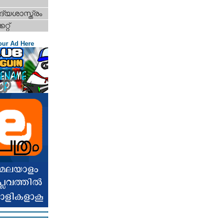
്യശാസ്ത്രം
റ്റ്‌
our Ad Here