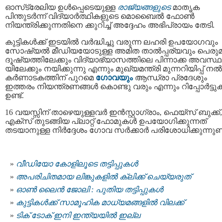
ഓസ്‌ട്രേലിയ ഉൾപ്പെടെയുള്ള
രാജ്യങ്ങളുടെ
മാതൃക
പിന്തുടർന്ന് വിദ്യാർത്ഥികളുടെ മൊബൈൽ ഫോൺ
നിയന്ത്രിക്കുന്നതിനെ ക്കുറിച്ച് അദ്ദേഹം അഭിപ്രായം തേടി.
കുട്ടികൾക്ക് ഇടയിൽ വർദ്ധിച്ചു വരുന്ന ലഹരി ഉപയോഗവും
സോഷ്യൽ മീഡിയയോടുള്ള അമിത താൽപ്പര്യവും പെരുമാ
ദൂഷ്യത്തിലേക്കും വിദ്യാഭ്യാസത്തിലെ പിന്നാക്ക അവസ്ഥ
യിലേക്കും നയിക്കുന്നു എന്നും മുഖ്യമന്ത്രി മുന്നറിയിപ്പ് നൽ
കർണാടകത്തിന് പുറമെ
ഗോവയും
ആന്ധ്രാ പ്രദേശും
ഇത്തരം നിയന്ത്രണങ്ങൾ കൊണ്ടു വരും എന്നും റിപ്പോർട്ട
ഉണ്ട്.
16 വയസ്സിന് താഴെയുള്ളവർ ഇൻസ്റ്റാഗ്രാം, ഫെയ്‌സ് ബുക്ക്,
എക്സ് തുടങ്ങിയ പ്ലാറ്റ്‌ ഫോമുകൾ ഉപയോഗിക്കുന്നത്
തടയാനുള്ള നിർദ്ദേശം ഗോവ സർക്കാർ പരിശോധിക്കുന്നുണ്ട
വീഡിയോ കോളിലൂടെ തട്ടിപ്പുകൾ
അപരിചിതമായ ലിങ്കുകളിൽ ക്ലിക്ക് ചെയ്യരുത്
ഓണ്‍ ലൈന്‍ ജോലി : പുതിയ തട്ടിപ്പുകൾ
കുട്ടികൾക്ക് സാമൂഹിക മാധ്യമങ്ങളില്‍ വിലക്ക്
ടിക് ടോക് ഇനി ഇന്ത്യയില്‍ ഇല്ല