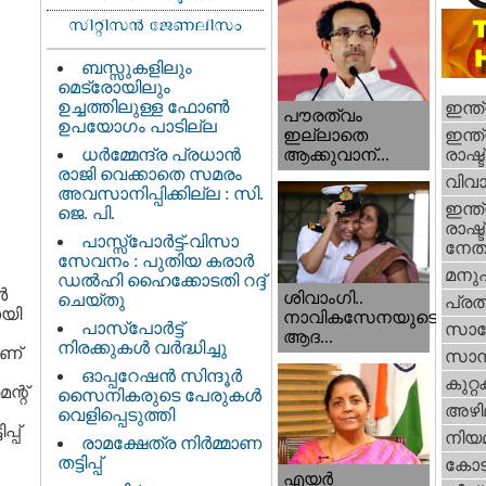
ബസ്സുകളിലും
മെട്രോയിലും
ഉച്ചത്തിലുള്ള ഫോൺ
ഇന്ത
പൗരത്വം
ഉപയോഗം പാടില്ല
ഇന്ത്
ഇല്ലാതെ
ധര്‍മ്മേന്ദ്ര പ്രധാൻ
രാഷ്ട
ആക്കുവാന്...
രാജി വെക്കാതെ സമരം
വിവാ
അവസാനിപ്പിക്കില്ല : സി.
ഇന്ത്
ജെ. പി.
രാഷ്ട
പാസ്സ്പോർട്ട്-വിസാ
നേതാ
സേവനം : പുതിയ കരാർ
മനു
ഡൽഹി ഹൈക്കോടതി റദ്ദ്
‍
ശിവാംഗി..
ചെയ്തു
പ്ര
യി
നാവികസേനയുടെ
പാസ്‌പോർട്ട്
സാങ്
ആദ...
നിരക്കുകൾ വർദ്ധിച്ചു
ാണ്
സാമ്
ഓപ്പറേഷൻ സിന്ദൂർ
കുറ്
ന്റ്
സൈനികരുടെ പേരുകൾ
അഴി
വെളിപ്പെടുത്തി
്പ്
നിയ
രാമക്ഷേത്ര നിർമ്മാണ
തട്ടിപ്പ്
കോട
എയര്‍