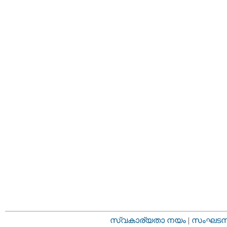
സ്വകാര്യതാ നയം
|
സംഘടനാ 