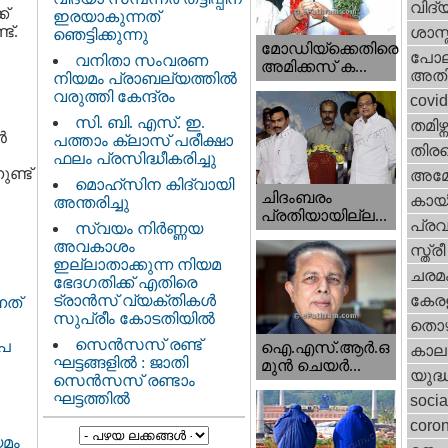
വിദ്
ക്
ഇരയാകുന്നത്‌
ട്.
ശാസ്
ഞെട്ടിക്കുന്നു
മോഡിയ്ക്കെതിരെ
പോല
വനിതാ സംവരണ
അമിക്കസ് ക...
അതി
നിയമം പ്രാബല്യത്തിൽ
വരുത്തി കേന്ദ്രം
covi
സി. ബി. എസ്. ഇ.
തമിഴ്ന
‍
പത്താം ക്ലാസ് പരീക്ഷാ
തിരഞ
ഫലം പ്രസിദ്ധീകരിച്ചു
ണ്ട്
അമേര
മൊഹ്‌സിന കിദ്വായി
ചിദംബരം
കായ
അന്തരിച്ചു
പ്രതിയായില്ല...
പ്ര
സ്വയം നിർണ്ണയ
അവകാശം
സ്ത്
ഇല്ലാതാക്കുന്ന നിയമ
ചരമ
ഭേദഗതിക്ക് എതിരെ
ട്രാൻസ് വ്യക്തികൾ
കേരള
നത്‌
സുപ്രീം കോടതിയിൽ
തൊഴ
സെന്‍സസ് രണ്ട്
ൂപ
ഐ.എസ്.ആര്‍.ഒ
കാല
ഘട്ടങ്ങളിൽ : ജാതി
മുന്‍ ചെയര്‍...
യുദ്
സെന്‍സസ് രണ്ടാം
ഘട്ടത്തിൽ
socia
coron
യമം