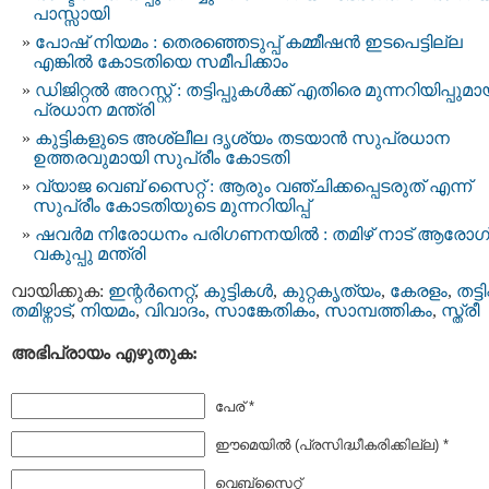
പാസ്സായി
പോഷ് നിയമം : തെരഞ്ഞെടുപ്പ് കമ്മീഷൻ ഇടപെട്ടില്ല
എങ്കിൽ കോടതിയെ സമീപിക്കാം
ഡിജിറ്റല്‍ അറസ്റ്റ് : തട്ടിപ്പുകള്‍ക്ക് എതിരെ മുന്നറിയിപ്പുമാ
പ്രധാന മന്ത്രി
കുട്ടികളുടെ അശ്ലീല ദൃശ്യം തടയാൻ സുപ്രധാന
ഉത്തരവുമായി സുപ്രീം കോടതി
വ്യാജ വെബ് സൈറ്റ് : ആരും വഞ്ചിക്കപ്പെടരുത് എന്ന്
സുപ്രീം കോടതിയുടെ മുന്നറിയിപ്പ്
ഷവർമ നിരോധനം പരിഗണനയില്‍ : തമിഴ്​ നാട് ആരോഗ
വകുപ്പു മന്ത്രി
വായിക്കുക:
ഇന്റര്‍നെറ്റ്‌
,
കുട്ടികള്‍
,
കുറ്റകൃത്യം
,
കേരളം
,
തട്ടിപ്
തമിഴ്നാട്
,
നിയമം
,
വിവാദം
,
സാങ്കേതികം
,
സാമ്പത്തികം
,
സ്ത്രീ
അഭിപ്രായം എഴുതുക:
പേര് *
ഈമെയില്‍ (പ്രസിദ്ധീകരിക്കില്ല) *
വെബ്സൈറ്റ്