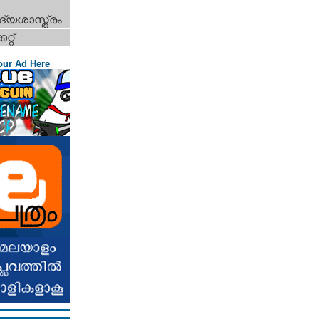
്യശാസ്ത്രം
റ്റ്‌
our Ad Here