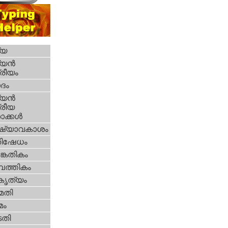
്യ
യന്‍
്രീയം
ദം
യന്‍
്രീയ
ക്കള്‍
ഷ്യാവകാശം
തിഷേധം
കേതികം
പത്തികം
റകൃത്യം
മതി
മം
തി