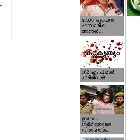
ം
ഡോ. ഭൂപെന്‍
ഹസാരിക
അന്തരി...
162 എം.പിമാര്‍
ക്രിമിനല്‍...
ഇറോം
ശര്‍മിളയുടെ
നിരാഹാരം...