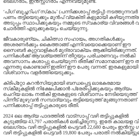
ടെലഗ്രാം, ഇന്‍സ്റ്റഗ്രാം എന്നിവയുമുണ്ട്.
‘പിഗ്‌ ബുച്ചറിംഗ് സ്‌കാം’ (പന്നിക്കശാപ്പ് തട്ടിപ്പ്) നടത്തുന്നവർ
പണം തട്ടിയെടുക്കും മുന്‍പ് വ്യക്തി കളുമായി കഴിയുന്നത്ര
അടുപ്പം സ്ഥാപിക്കുകയും നമ്മുടെ സ്വകാര്യ വിവരങ്ങൾ 
ചോർത്തി എടുക്കുകയും ചെയ്യുന്നു.
ജീവകാരുണ്യം, ചികിത്സാ സഹായം, അഗതികൾക്കും
അശരണർക്കും കൈത്താങ്ങ് എന്നിവയൊക്കെയാണ് ഈ
സൈബർ കുറ്റവാളികൾ മുദ്രാവാക്യം ആക്കിയിരിക്കുന്നത്.
പന്നികള്‍ക്ക് ആവശ്യത്തിന് തീറ്റയും പരിചരണവും നല്‍കി
അവസാനം കശാപ്പു ചെയ്യുന്ന രീതിക്ക് സമാനമാണ് ഈ തട്ടി
എന്നതു കൊണ്ടാണ് ഇതിന് ഈ പേരു വന്നത്. ഇരകളുമായി
വിശ്വാസം വളര്‍ത്തിയെടുക്കും.
ക്രിപ്‌റ്റോ കറന്‍സിയുമായി ബന്ധപ്പെട്ട ലാഭകരമായ
സ്‌കീമുകളില്‍ നിക്ഷേപിക്കാന്‍ പ്രേരിപ്പിക്കുകയും ആദ്യം
ചെറിയ ലാഭം നല്‍കി ഇരകളുടെ വിശ്വാസം നേടിയെടുത്ത്
പിന്നീട് മുഴുവന്‍ സമ്പാദ്യവും തട്ടിയെടുത്ത് മുങ്ങുന്നതാണ്
പന്നിക്കശാപ്പ് തട്ടിപ്പുകാരുടെ രീതി.
2024 ലെ ആദ്യ പാദത്തിൽ വാട്‌സാപ്പ് വഴി തട്ടിപ്പുകളിൽ
കുടുങ്ങിയ 43,797 പരാതികൾ ലഭിച്ചിരുന്നു. ഇതേ കാലയള വി
ടെലഗ്രാം വഴി തട്ടിപ്പുകളിൽ പെട്ടവർ 22,680 പേരും ഇന്‍സ്റ്റ 
വഴി തട്ടിപ്പുകളിൽ പെട്ടവർ 19,800 പേരും പരാതി നൽകിയിട്ടുണ്