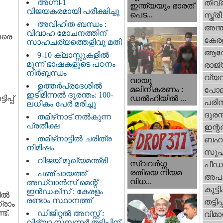
അഗ്നി-1
തീവ്
ഇന്ത്യയും ഭാരത്
വിജയകരമായി പരീക്ഷിച്ചു
പെട...
സ്ത്രീ
അവിഹിത ബന്ധം :
അന്ത
വിവാഹ മോചനത്തിന്
വരെ
കേര
സാഹചര്യത്തെളിവു മതി
ആര
9-10 ക്ലാസ്സുകളിൽ
മൂന്ന് ഭാഷകളുടെ പഠനം
രാജ്
നിർബ്ബന്ധം
വ്യ
വായു
ഉത്തർപ്രദേശിൽ
മലിനീകരണം :
പോല
ഇടിമിന്നൽ ദുരന്തം: 100-
പ്പ്
ഡൽഹിയിൽ ...
പരിസ
ലധികം പേർ മരിച്ചു
ദുരന
തമിഴ്‌നാട് നൽകുന്ന
പ്രതീക്ഷ
ഇന്റര്
തമിഴ്‌നാട്ടില്‍ ചരിത്ര
ബഹു
നിമിഷം
സുപ
വിജയ് മുഖ്യമന്ത്രി
സ്വവര്‍ഗ്ഗ
പീഡ
രതിയെ നിയമ
പഞ്ചായത്ത്
അപ
വിധ...
അഡ്വാൻസ് മെന്റ്
കുട്ട
ഇൻഡക്സ് : കേരളം
ല്‍
രണ്ടാം സ്ഥാനത്ത്
തട്ടിപ്പ്
ഗ്രാം
ട്.
ഡിജിറ്റൽ അറസ്റ്റ് :
വിമാ
വിദ്യാ സമ്പന്നർ തട്ടിപ്പിന്‌