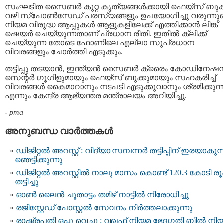
സംഘടിത സൈബര്‍ കുറ്റ കൃത്യങ്ങള്‍ക്കായി ഫെയ്‌സ് ബുക്
വഴി സ്‌പോണ്‍സേഡ് പരസ്യങ്ങളും ഉപയോഗിച്ചു വരുന്നുണ്
നിയമ വിരുദ്ധ ആപ്പുകള്‍ ആളുകളിലേക്ക് എത്തിക്കാന്‍ ലിങ്ക്
ഷെയര്‍ ചെയ്യുന്നതാണ് പ്രധാന രീതി. ഇതില്‍ ക്ലിക്ക്
ചെയ്യുന്ന തോടെ ഫോണിലെ എല്ലാ സുപ്രധാന
വിവരങ്ങളും ചോർത്തി എടുക്കും.
തട്ടിപ്പു തടയാന്‍, ഇന്ത്യന്‍ സൈബര്‍ ക്രൈം കോഡിനേഷന്
സെന്റര്‍ ഗൂഗിളുമായും ഫെയ്‌സ് ബുക്കുമായും സഹകരിച്ച്
വിവരങ്ങള്‍ കൈമാറാനും നടപടി എടുക്കുവാനും ശ്രമിക്കുന്നു
എന്നും കേന്ദ്ര ആഭ്യന്തര മന്ത്രാലയം അറിയിച്ചു.
-
pma
അനുബന്ധ വാര്‍ത്തകള്‍
ഡിജിറ്റൽ അറസ്റ്റ് : വിദ്യാ സമ്പന്നർ തട്ടിപ്പിന്‌ ഇരയാകുന്
ഞെട്ടിക്കുന്നു
ഡിജിറ്റല്‍ അറസ്റ്റില്‍ നാലു മാസം കൊണ്ട് 120.3 കോടി ര
തട്ടിച്ചു
ഓണ്‍ ലൈന്‍ ചൂതാട്ടം തമിഴ് നാട്ടില്‍ നിരോധിച്ചു
രജിസ്റ്റേഡ് പോസ്റ്റല്‍ സേവനം നിര്‍ത്തലാക്കുന്നു
രാഷ്ട്രപതി ഒപ്പു വെച്ചു : വഖഫ് നിയമ ഭേദഗതി ബില്‍ നി