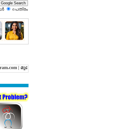
്‍
eപത്രം‍