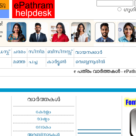
ഗൂഗിള