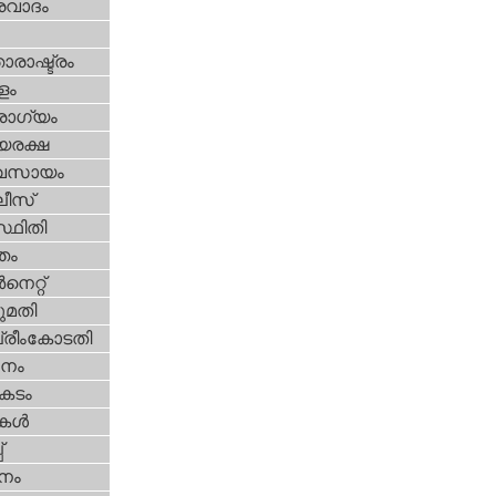
രവാദം
ാരാഷ്ട്രം
ളം
ോഗ്യം
യരക്ഷ
വസായം
ീസ്‌
്ഥിതി
്തം
‍നെറ്റ്‌
മതി
്രീംകോടതി
നം
കടം
ികള്‍
‌
നം