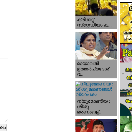
ക്രിക്കറ്റ്
സ്‌റ്റേഡിയം ക...
മായാവതി
ഉത്തര്‍പ്രദേശ്‌
വ...
ന്യൂമോണിയ :
ശിശു
മരണങ്ങള്...