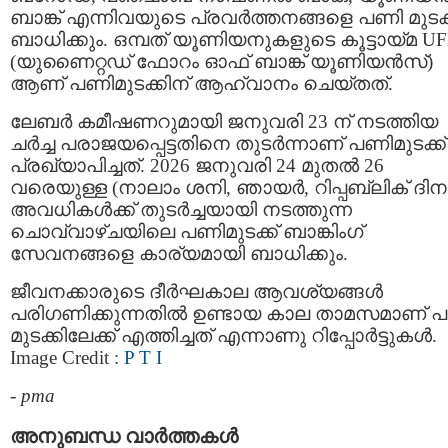
ബാങ്ക് എന്നിവയുടെ പ്രവർത്തനങ്ങളെ പണി മുടക്
ബാധിക്കും. ഒമ്പത് യൂണിയനുകളുടെ കൂട്ടായ്മ U
(യുണൈറ്റഡ് ഫോറം ഓഫ് ബാങ്ക് യൂണിയൻസ്)
ആണ് പണിമുടക്കിന് ആഹ്വാനം ചെയ്തത്.
ലേബർ കമീഷണറുമായി ജനുവരി 23 ന് നടത്തിയ
ചർച്ച പരാജയപ്പെട്ടതിനെ തുടർന്നാണ് പണിമുടക്ക്
പ്രഖ്യാപിച്ചത്. 2026 ജനുവരി 24 മുതൽ 26
വരെയുള്ള (നാലാം ശനി, ഞായർ, റിപ്പബ്ലിക് ദിന
അവധികൾക്ക് തുടർച്ചയായി നടത്തുന്ന
ചൊവ്വാഴ്ചയിലെ പണിമുടക്ക് ബാങ്കിംഗ്
സേവനങ്ങളെ കാര്യമായി ബാധിക്കും.
ജീവനക്കാരുടെ ദീർഘകാല ആവശ്യങ്ങൾ
പരിഗണിക്കുന്നതിൽ ഉണ്ടായ കാല താമസമാണ് 
മുടക്കിലേക്ക് എത്തിച്ചത് എന്നാണു റിപ്പോർട്ടുകൾ.
Image Credit :
P T I
-
pma
അനുബന്ധ വാര്‍ത്തകള്‍