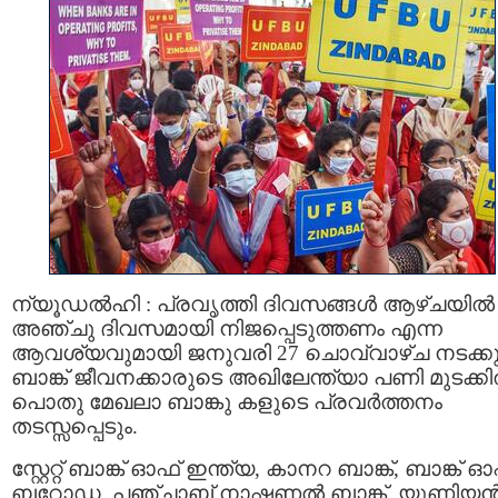
ന്യൂഡൽഹി : പ്രവൃത്തി ദിവസങ്ങൾ ആഴ്ചയിൽ
അഞ്ചു ദിവസമായി നിജപ്പെടുത്തണം എന്ന
ആവശ്യവുമായി ജനുവരി 27 ചൊവ്വാഴ്ച നടക്കു
ബാങ്ക് ജീവനക്കാരുടെ അഖിലേന്ത്യാ പണി മുടക്ക
പൊതു മേഖലാ ബാങ്കു കളുടെ പ്രവർത്തനം
തടസ്സപ്പെടും.
സ്റ്റേറ്റ് ബാങ്ക് ഓഫ് ഇന്ത്യ, കാനറ ബാങ്ക്, ബാങ്ക് ഓ
ബറോഡ, പഞ്ചാബ് നാഷണൽ ബാങ്ക്, യൂണിയ