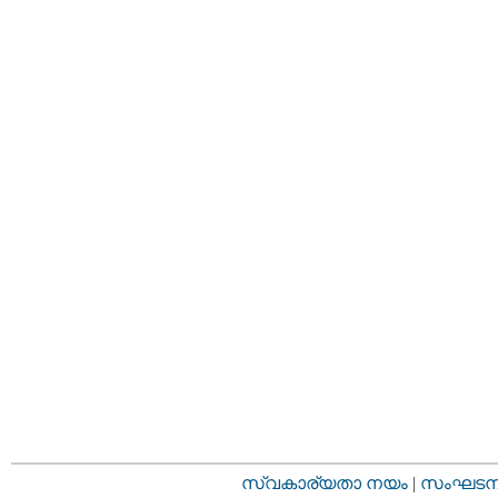
സ്വകാര്യതാ നയം
|
സംഘടനാ 