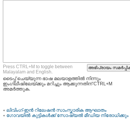
Press CTRL+M to toggle between
Malayalam and English.
ടൈപ്പ്‌ ചെയ്യുന്ന ഭാഷ മലയാളത്തില്‍ നിന്നും
ഇംഗ്ലീഷിലേയ്ക്കും മറിച്ചും ആക്കുന്നതിന് CTRL+M
അമര്‍ത്തുക.
«
ലിവിംഗ്-ഇൻ റിലേഷൻ സാംസ്കാരിക ആഘാതം
«
ഗോവയിൽ കുട്ടികൾക്ക് സോഷ്യൽ മീഡിയ നിരോധിക്കും