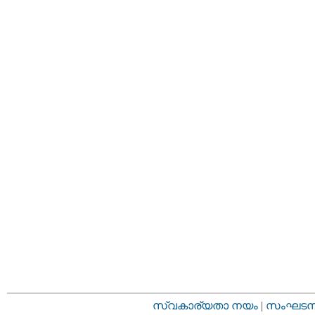
സ്വകാര്യതാ നയം
|
സംഘടനാ 