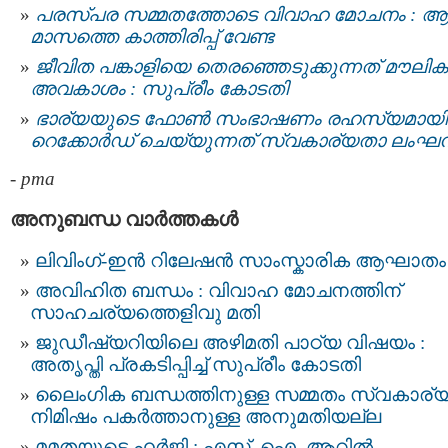
പരസ്പര സമ്മതത്തോടെ വിവാഹ മോചനം : ആ
മാസത്തെ കാത്തിരിപ്പ് വേണ്ട
ജീവിത പങ്കാളിയെ തെരഞ്ഞെടുക്കുന്നത് മൗലിക
അവകാശം : സുപ്രീം കോടതി
ഭാര്യയുടെ ഫോൺ സംഭാഷണം രഹസ്യമായി
റെക്കോർഡ് ചെയ്യുന്നത് സ്വകാര്യതാ ലംഘ
-
pma
അനുബന്ധ വാര്‍ത്തകള്‍
ലിവിംഗ്-ഇൻ റിലേഷൻ സാംസ്കാരിക ആഘാതം
അവിഹിത ബന്ധം : വിവാഹ മോചനത്തിന്
സാഹചര്യത്തെളിവു മതി
ജുഡീഷ്യറിയിലെ അഴിമതി പാഠ്യ വിഷയം :
അതൃപ്തി പ്രകടിപ്പിച്ച് സുപ്രീം കോടതി
ലൈംഗിക ബന്ധത്തിനുള്ള സമ്മതം സ്വകാര്
നിമിഷം പകർത്താനുള്ള അനുമതിയല്ല
മമതയുടെ ഹർജി : എസ്. ഐ. ആറില്‍