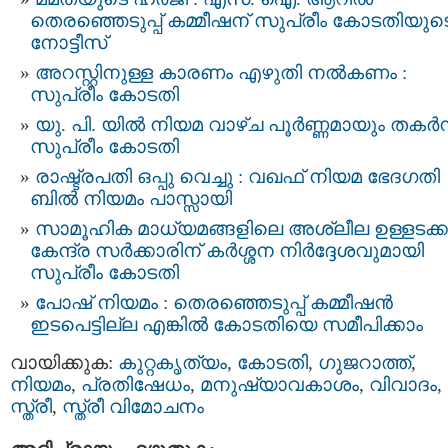
തെരഞ്ഞെടുപ്പ്‌ കമ്മീഷന്‌ സുപ്രീം കോടതിയുട
നോട്ടീസ്‌
അറസ്റ്റിനുള്ള കാരണം എഴുതി നൽകണം :
സുപ്രീം കോടതി
യു. പി. യിൽ നിയമ വാഴ്ച പൂർണ്ണമായും തകർന്
സുപ്രീം കോടതി
രാഷ്ട്രപതി ഒപ്പു വെച്ചു : വഖഫ് നിയമ ഭേദഗതി
ബില്‍ നിയമം പാസ്സായി
സാമൂഹിക മാധ്യമങ്ങളിലെ അശ്ലീല ഉള്ളടക്കം
കേന്ദ്ര സർക്കാരിന് കർശ്ശന നിർദ്ദേശവുമായി
സുപ്രീം കോടതി
പോഷ് നിയമം : തെരഞ്ഞെടുപ്പ് കമ്മീഷൻ
ഇടപെട്ടില്ല എങ്കിൽ കോടതിയെ സമീപിക്കാം
വായിക്കുക:
കുറ്റകൃത്യം
,
കോടതി
,
ഗുജറാത്ത്
,
നിയമം
,
പ്രതിഷേധം
,
മനുഷ്യാവകാശം
,
വിവാദം
,
സ്ത്രീ
,
സ്ത്രീ വിമോചനം