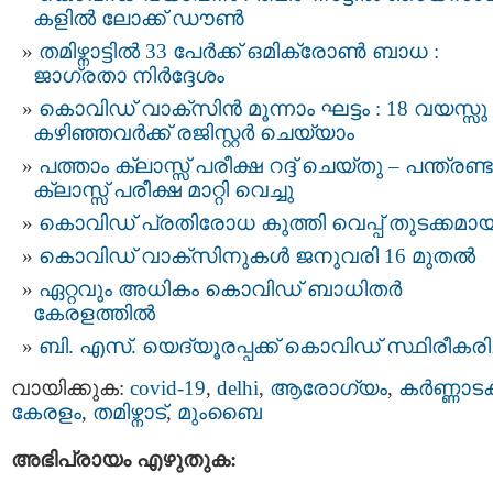
കളില്‍ ലോക്ക് ഡൗണ്‍
തമിഴ്നാട്ടിൽ 33 പേർക്ക് ഒമിക്രോൺ ബാധ :
ജാഗ്രതാ നിര്‍ദ്ദേശം
കൊവിഡ് വാക്സിന്‍ മൂന്നാം ഘട്ടം : 18 വയസ്സു
കഴിഞ്ഞവര്‍ക്ക് രജിസ്റ്റർ ചെയ്യാം
പത്താം ക്ലാസ്സ് പരീക്ഷ റദ്ദ് ചെയ്തു – പന്ത്രണ്
ക്ലാസ്സ് പരീക്ഷ മാറ്റി വെച്ചു
കൊവിഡ് പ്രതിരോധ കുത്തി വെപ്പ് തുടക്കമായ
കൊവിഡ് വാക്സിനുകള്‍ ജനുവരി 16 മുതല്‍
ഏറ്റവും അധികം കൊവിഡ് ബാധിതർ
കേരളത്തിൽ
ബി. എസ്. യെദ്യൂരപ്പക്ക് കൊവിഡ് സ്ഥിരീകരിച
വായിക്കുക:
covid-19
,
delhi
,
ആരോഗ്യം
,
കര്‍ണ്ണാട
കേരളം
,
തമിഴ്നാട്
,
മുംബൈ
അഭിപ്രായം എഴുതുക: