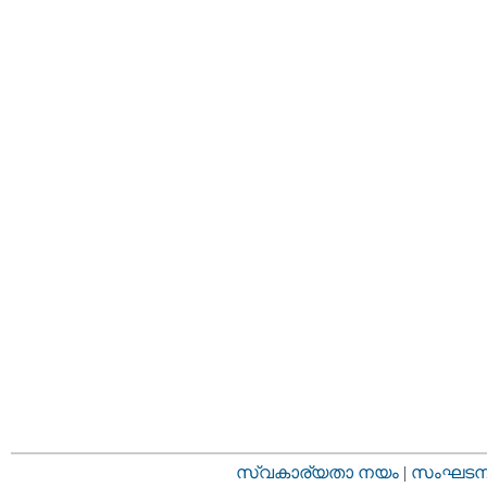
സ്വകാര്യതാ നയം
|
സംഘടനാ 