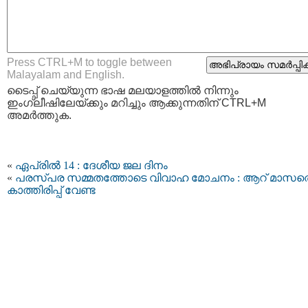
Press CTRL+M to toggle between
Malayalam and English.
ടൈപ്പ്‌ ചെയ്യുന്ന ഭാഷ മലയാളത്തില്‍ നിന്നും
ഇംഗ്ലീഷിലേയ്ക്കും മറിച്ചും ആക്കുന്നതിന് CTRL+M
അമര്‍ത്തുക.
«
ഏപ്രിൽ 14 : ദേശീയ ജല ദിനം
«
പരസ്പര സമ്മതത്തോടെ വിവാഹ മോചനം : ആറ് മാസത്
കാത്തിരിപ്പ് വേണ്ട