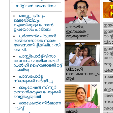
ബസ്സുകളിലും
മെട്രോയിലും
ഉച്ചത്തിലുള്ള ഫോൺ
ഇന്ത
പൗരത്വം
ഉപയോഗം പാടില്ല
ഇന്ത്
ഇല്ലാതെ
ധര്‍മ്മേന്ദ്ര പ്രധാൻ
രാഷ്ട
ആക്കുവാന്...
രാജി വെക്കാതെ സമരം
വിവാ
അവസാനിപ്പിക്കില്ല : സി.
ഇന്ത്
ജെ. പി.
രാഷ്ട
പാസ്സ്പോർട്ട്-വിസാ
നേതാ
സേവനം : പുതിയ കരാർ
മനു
ഡൽഹി ഹൈക്കോടതി റദ്ദ്
ശിവാംഗി..
ചെയ്തു
പ്ര
നാവികസേനയുടെ
പാസ്‌പോർട്ട്
സാങ്
ആദ...
നിരക്കുകൾ വർദ്ധിച്ചു
സാമ്
ഓപ്പറേഷൻ സിന്ദൂർ
കുറ്
സൈനികരുടെ പേരുകൾ
അഴി
വെളിപ്പെടുത്തി
നിയ
രാമക്ഷേത്ര നിർമ്മാണ
തട്ടിപ്പ്
കോട
എയര്‍