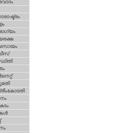
രവാദം
ാരാഷ്ട്രം
ളം
ോഗ്യം
യരക്ഷ
വസായം
ീസ്‌
്ഥിതി
്തം
‍നെറ്റ്‌
മതി
്രീംകോടതി
നം
കടം
ികള്‍
‌
നം