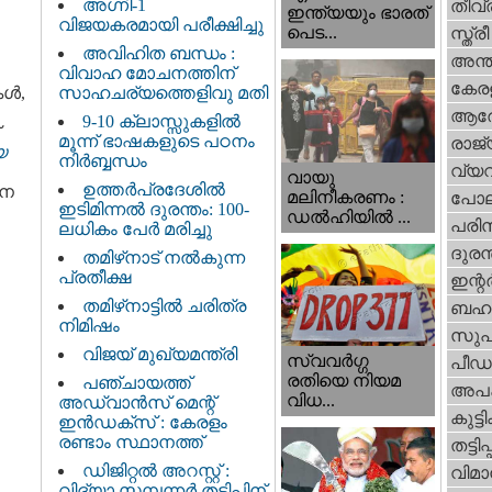
അഗ്നി-1
തീവ്
ഇന്ത്യയും ഭാരത്
വിജയകരമായി പരീക്ഷിച്ചു
പെട...
സ്ത്രീ
അവിഹിത ബന്ധം :
അന്ത
വിവാഹ മോചനത്തിന്
കേര
കൾ,
സാഹചര്യത്തെളിവു മതി
ആര
9-10 ക്ലാസ്സുകളിൽ
മൂന്ന് ഭാഷകളുടെ പഠനം
രാജ്
യ
നിർബ്ബന്ധം
വ്യ
വായു
ഉത്തർപ്രദേശിൽ
ഠന
മലിനീകരണം :
പോല
ഇടിമിന്നൽ ദുരന്തം: 100-
ഡൽഹിയിൽ ...
പരിസ
ലധികം പേർ മരിച്ചു
ദുരന
തമിഴ്‌നാട് നൽകുന്ന
പ്രതീക്ഷ
ഇന്റര്
തമിഴ്‌നാട്ടില്‍ ചരിത്ര
ബഹു
നിമിഷം
സുപ
വിജയ് മുഖ്യമന്ത്രി
സ്വവര്‍ഗ്ഗ
പീഡ
രതിയെ നിയമ
പഞ്ചായത്ത്
അപ
വിധ...
അഡ്വാൻസ് മെന്റ്
കുട്ട
ഇൻഡക്സ് : കേരളം
രണ്ടാം സ്ഥാനത്ത്
തട്ടിപ്പ്
ഡിജിറ്റൽ അറസ്റ്റ് :
വിമാ
വിദ്യാ സമ്പന്നർ തട്ടിപ്പിന്‌