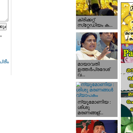
ക്രിക്കറ്റ്
സ്‌റ്റേഡിയം ക...
ം
്രീം
മായാവതി
ഉത്തര്‍പ്രദേശ്‌
വ...
ന്യൂമോണിയ :
ശിശു
മരണങ്ങള്...