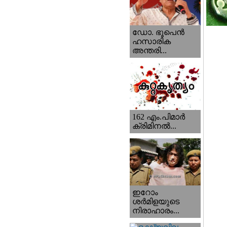
ഡോ. ഭൂപെന്‍
ഹസാരിക
അന്തരി...
162 എം.പിമാര്‍
ക്രിമിനല്‍...
ഇറോം
ശര്‍മിളയുടെ
നിരാഹാരം...