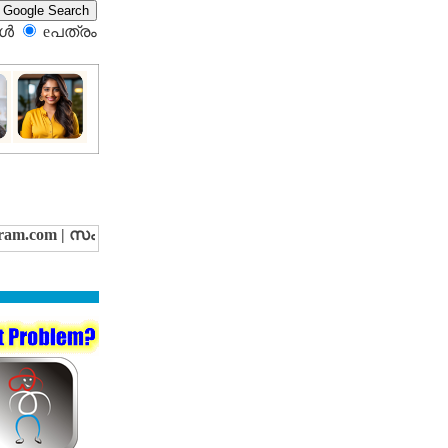
്‍
eപത്രം‍