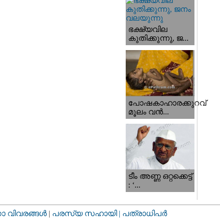
ഭക്ഷ്യവില
കുതിക്കുന്നു, ജ...
പോഷകാഹാരക്കുറവ്
മൂലം വന്‍...
ടീം അണ്ണ ഒറ്റക്കെട്ട്
: ‘...
വിവരങ്ങള്‍
|
പരസ്യ സഹായി |
പത്രാധിപര്‍