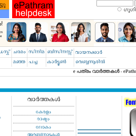
ഗൂഗിള
ഗ