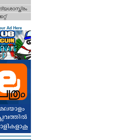
്യശാസ്ത്രം
റ്റ്‌
our Ad Here