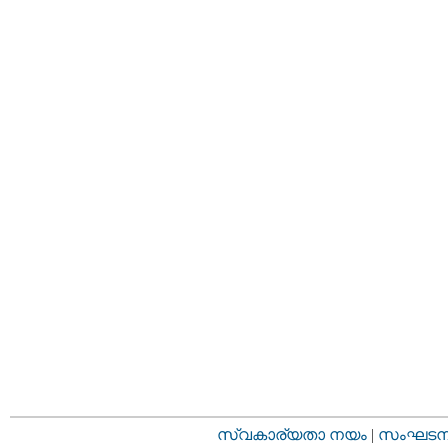
സ്വകാര്യതാ നയം
|
സംഘടനാ 