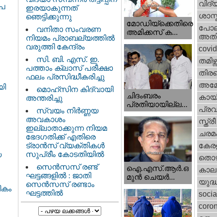
വിദ്
ൂപ
ഇരയാകുന്നത്‌
ശാസ്
ഞെട്ടിക്കുന്നു
മോഡിയ്ക്കെതിരെ
പോല
വനിതാ സംവരണ
അമിക്കസ് ക...
അതി
നിയമം പ്രാബല്യത്തിൽ
വരുത്തി കേന്ദ്രം
covi
സി. ബി. എസ്. ഇ.
തമിഴ്ന
പത്താം ക്ലാസ് പരീക്ഷാ
തിരഞ
ഫലം പ്രസിദ്ധീകരിച്ചു
അമേര
യി
മൊഹ്‌സിന കിദ്വായി
ചിദംബരം
കായ
അന്തരിച്ചു
പ്രതിയായില്ല...
പ്ര
സ്വയം നിർണ്ണയ
അവകാശം
സ്ത്
ഇല്ലാതാക്കുന്ന നിയമ
ചരമ
ഭേദഗതിക്ക് എതിരെ
ട്രാൻസ് വ്യക്തികൾ
കേരള
സുപ്രീം കോടതിയിൽ
യ
തൊഴ
സെന്‍സസ് രണ്ട്
ഐ.എസ്.ആര്‍.ഒ
കാല
ഘട്ടങ്ങളിൽ : ജാതി
മുന്‍ ചെയര്‍...
യുദ്
സെന്‍സസ് രണ്ടാം
ികം
ഘട്ടത്തിൽ
socia
coron