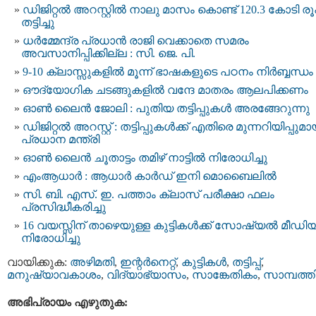
ഡിജിറ്റല്‍ അറസ്റ്റില്‍ നാലു മാസം കൊണ്ട് 120.3 കോടി ര
തട്ടിച്ചു
ധര്‍മ്മേന്ദ്ര പ്രധാൻ രാജി വെക്കാതെ സമരം
അവസാനിപ്പിക്കില്ല : സി. ജെ. പി.
9-10 ക്ലാസ്സുകളിൽ മൂന്ന് ഭാഷകളുടെ പഠനം നിർബ്ബന്ധം
ഔദ്യോഗിക ചടങ്ങുകളില്‍ വന്ദേ മാതരം ആലപിക്കണം
ഓണ്‍ ലൈന്‍ ജോലി : പുതിയ തട്ടിപ്പുകൾ അരങ്ങേറുന്നു
ഡിജിറ്റല്‍ അറസ്റ്റ് : തട്ടിപ്പുകള്‍ക്ക് എതിരെ മുന്നറിയിപ്പുമാ
പ്രധാന മന്ത്രി
ഓണ്‍ ലൈന്‍ ചൂതാട്ടം തമിഴ് നാട്ടില്‍ നിരോധിച്ചു
എംആധാര്‍ : ആധാര്‍ കാര്‍ഡ് ഇനി മൊബൈലില്‍
സി. ബി. എസ്. ഇ. പത്താം ക്ലാസ് പരീക്ഷാ ഫലം
പ്രസിദ്ധീകരിച്ചു
16 വയസ്സിന് താഴെയുള്ള കുട്ടികള്‍ക്ക് സോഷ്യല്‍ മീഡി
നിരോധിച്ചു
വായിക്കുക:
അഴിമതി
,
ഇന്റര്‍നെറ്റ്‌
,
കുട്ടികള്‍
,
തട്ടിപ്പ്‌
,
മനുഷ്യാവകാശം
,
വിദ്യാഭ്യാസം
,
സാങ്കേതികം
,
സാമ്പത്ത
അഭിപ്രായം എഴുതുക: