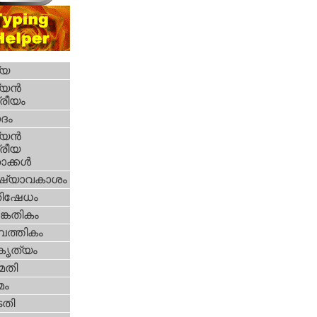
്യ
യന്‍
്രീയം
ദം
യന്‍
്രീയ
ക്കള്‍
ഷ്യാവകാശം
തിഷേധം
കേതികം
പത്തികം
റകൃത്യം
മതി
മം
തി