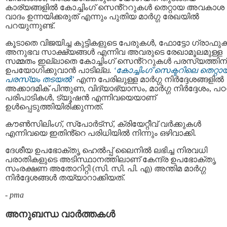
കാര്യങ്ങളിൽ കോച്ചിംഗ് സെൻ്ററുകൾ തെറ്റായ അവകാശ
വാദം ഉന്നയിക്കരുത് എന്നും പുതിയ മാർഗ്ഗ രേഖയിൽ
പറയുന്നുണ്ട്.
കൂടാതെ വിജയിച്ച കുട്ടികളുടെ പേരുകൾ, ഫോട്ടോ ഗ്രാഫു
അനുഭവ സാക്ഷ്യങ്ങൾ എന്നിവ അവരുടെ രേഖാമൂലമുള്ള
സമ്മതം ഇല്ലാതെ കോച്ചിംഗ് സെൻ്ററുകൾ പരസ്യത്തിന്
ഉപയോഗിക്കുവാൻ പാടില്ല.
‘കോച്ചിംഗ് സെക്ടറിലെ തെറ്റാ
പരസ്യം തടയൽ’
എന്ന പേരിലുള്ള മാർഗ്ഗ നിർദ്ദേശങ്ങളിൽ
അക്കാദമിക് പിന്തുണ, വിദ്യാഭ്യാസം, മാർഗ്ഗ നിർദ്ദേശം, പ
പരിപാടികൾ, ട്യൂഷൻ എന്നിവയെയാണ്
ഉൾപ്പെടുത്തിയിരിക്കുന്നത്.
കൗൺസിലിംഗ്, സ്പോർട്സ്, ക്രിയേറ്റീവ് വർക്കുകൾ
എന്നിവയെ ഇതിൻ്റെ പരിധിയിൽ നിന്നും ഒഴിവാക്കി.
ദേശീയ ഉപഭോക്തൃ ഹെൽപ്പ് ലൈനിൽ ലഭിച്ച നിരവധി
പരാതികളുടെ അടിസ്ഥാനത്തിലാണ് കേന്ദ്ര ഉപഭോക്തൃ
സംരക്ഷണ അതോറിറ്റി (സി. സി. പി. എ) അന്തിമ മാർഗ്ഗ
നിർദ്ദേശങ്ങൾ തയ്യാറാക്കിയത്.
-
pma
അനുബന്ധ വാര്‍ത്തകള്‍