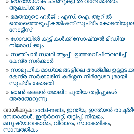
ഔദ്യോഗിക ചടങ്ങുകളില്‍ വന്ദേ മാതരം
ആലപിക്കണം
മമതയുടെ ഹർജി : എസ്. ഐ. ആറില്‍
തെരഞ്ഞെടുപ്പ്‌ കമ്മീഷന്‌ സുപ്രീം കോടതിയുട
നോട്ടീസ്‌
ഗോവയിൽ കുട്ടികൾക്ക് സോഷ്യൽ മീഡിയ
നിരോധിക്കും
സഞ്ചാർ സാഥി ആപ്പ് : ഉത്തരവ് പിൻവലിച്ച്
കേന്ദ്ര സർക്കാർ
സാമൂഹിക മാധ്യമങ്ങളിലെ അശ്ലീല ഉള്ളടക്കം
കേന്ദ്ര സർക്കാരിന് കർശ്ശന നിർദ്ദേശവുമായി
സുപ്രീം കോടതി
ഓണ്‍ ലൈന്‍ ജോലി : പുതിയ തട്ടിപ്പുകൾ
അരങ്ങേറുന്നു
വായിക്കുക:
social-media
,
ഇന്ത്യ
,
ഇന്ത്യന്‍ രാഷ്ട്ര
നേതാക്കള്‍
,
ഇന്റര്‍നെറ്റ്‌
,
തട്ടിപ്പ്‌
,
നിയമം
,
മനുഷ്യാവകാശം
,
വിവാദം
,
സാങ്കേതികം
,
സാമ്പത്തികം