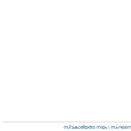
സ്വകാര്യതാ നയം
|
സംഘടനാ 