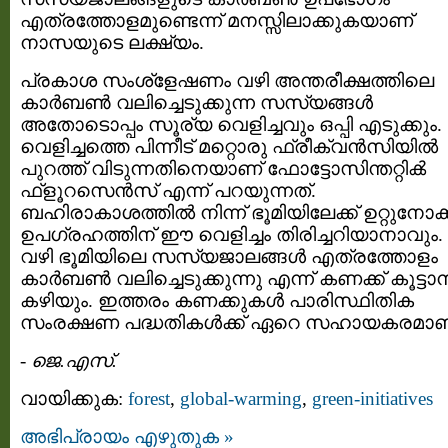
എത്രത്തോളമുണ്ടെന്ന് മനസ്സിലാക്കുകയാണ്
നാസയുടെ ലക്ഷ്യം.
പ്രകാശ സംശ്ളേഷണം വഴി അന്തരീക്ഷത്തിലെ
കാർബൺ വലിച്ചെടുക്കുന്ന സസ്യങ്ങൾ
അതോടൊപ്പം സൂര്യ വെളിച്ചവും ഒപ്പി എടുക്കു
വെളിച്ചത്തെ പിന്നീട് മറ്റൊരു ഫ്രീക്വൻസിയിൽ
പുറത്ത് വിടുന്നതിനെയാണ് ഫോട്ടോസിന്തറ്റിൿ
ഫ്ളൂറസെൻസ് എന്ന് പറയുന്നത്.
ബഹിരാകാശത്തിൽ നിന്ന് ഭൂമിയിലേക്ക് ഉറ്റുനോക്
ഉപഗ്രഹത്തിന് ഈ വെളിച്ചം തിരിച്ചറിയാനാവും
വഴി ഭൂമിയിലെ സസ്യജാലങ്ങൾ എത്രത്തോളം
കാർബൺ വലിച്ചെടുക്കുന്നു എന്ന് കണക്ക് കൂട്ടാ
കഴിയും. ഇത്തരം കണക്കുകൾ പാരിസ്ഥിതിക
സംരക്ഷണ പദ്ധതികൾക്ക് ഏറെ സഹായകരമാണ
-
ജെ.എസ്.
വായിക്കുക:
forest
,
global-warming
,
green-initiatives
അഭിപ്രായം എഴുതുക »