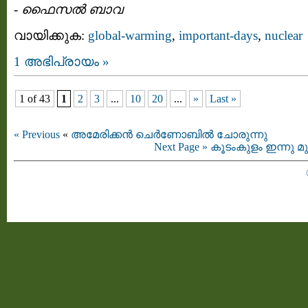
-
ഫൈസല്‍ ബാവ
വായിക്കുക:
global-warming
,
important-days
,
nuclear
1 അഭിപ്രായം »
1 of 43
1
2
3
...
10
20
...
»
Last »
« Previous
«
അമേരിക്കൻ ചെർണോബിൽ ചോരുന്നു
Next Page »
കൂടംകുളം ഇന്നു 