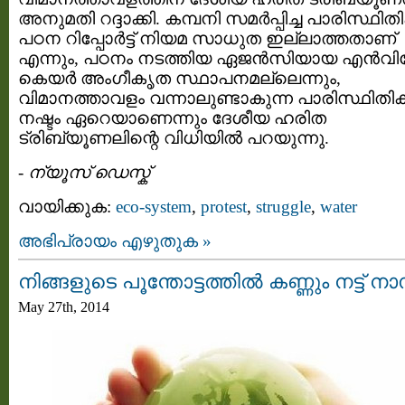
അനുമതി റദ്ദാക്കി. കമ്പനി സമർപ്പിച്ച പാരിസ്ഥിത
പഠന റിപ്പോർട്ട് നിയമ സാധുത ഇല്ലാത്തതാണ്
എന്നും, പഠനം നടത്തിയ ഏജൻസിയായ എൻവ
കെയർ അംഗീകൃത സ്ഥാപനമല്ലെന്നും,
വിമാനത്താവളം വന്നാലുണ്ടാകുന്ന പാരിസ്ഥിതി
നഷ്ടം ഏറെയാണെന്നും ദേശീയ ഹരിത
ട്രിബ്യൂണലിന്റെ വിധിയിൽ പറയുന്നു.
-
ന്യൂസ് ഡെസ്ക്
വായിക്കുക:
eco-system
,
protest
,
struggle
,
water
അഭിപ്രായം എഴുതുക »
നിങ്ങളുടെ പൂന്തോട്ടത്തിൽ കണ്ണും നട്ട് ന
May 27th, 2014