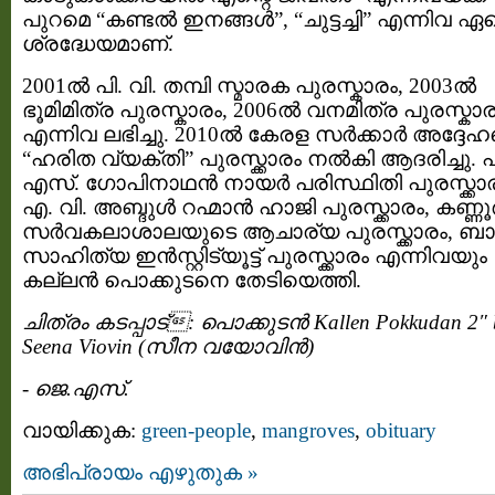
പുറമെ “കണ്ടൽ ഇനങ്ങൾ”, “ചുട്ടച്ചി” എന്നിവ ഏ
ശ്രദ്ധേയമാണ്.
2001ൽ പി. വി. തമ്പി സ്മാരക പുരസ്കാരം, 2003ൽ
ഭൂമിമിത്ര പുരസ്കാരം, 2006ൽ വനമിത്ര പുരസ്കാ
എന്നിവ ലഭിച്ചു. 2010ൽ കേരള സർക്കാർ അദ്ദേഹ
“ഹരിത വ്യക്തി” പുരസ്ക്കാരം നൽകി ആദരിച്ചു. പ
എസ്. ഗോപിനാഥൻ നായർ പരിസ്ഥിതി പുരസ്ക്കാര
എ. വി. അബ്ദുൾ റഹ്മാൻ ഹാജി പുരസ്ക്കാരം, കണ്ണൂ
സർവകലാശാലയുടെ ആചാര്യ പുരസ്ക്കാരം, ബ
സാഹിത്യ ഇൻസ്റ്റിട്യൂട്ട് പുരസ്ക്കാരം എന്നിവയും
കല്ലൻ പൊക്കുടനെ തേടിയെത്തി.
ചിത്രം കടപ്പാട്: പൊക്കുടൻ Kallen Pokkudan 2″ 
Seena Viovin (സീന വയോവിന്‍)
-
ജെ.എസ്.
വായിക്കുക:
green-people
,
mangroves
,
obituary
അഭിപ്രായം എഴുതുക »