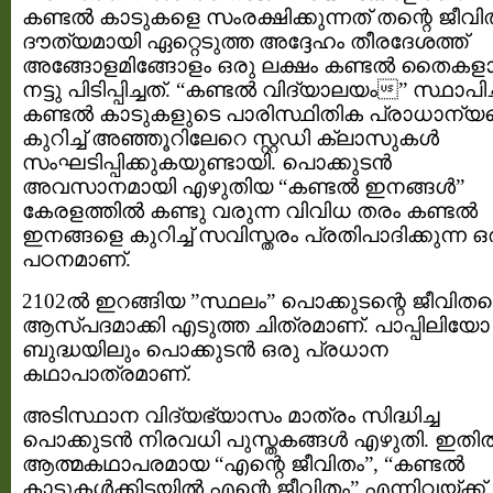
കണ്ടൽ കാടുകളെ സംരക്ഷിക്കുന്നത് തന്റെ ജീവി
ദൗത്യമായി ഏറ്റെടുത്ത അദ്ദേഹം തീരദേശത്ത്
അങ്ങോളമിങ്ങോളം ഒരു ലക്ഷം കണ്ടൽ തൈകള
നട്ടു പിടിപ്പിച്ചത്. “കണ്ടൽ വിദ്യാലയം” സ്ഥാപിച്
കണ്ടൽ കാടുകളുടെ പാരിസ്ഥിതിക പ്രാധാന്യ
കുറിച്ച് അഞ്ഞൂറിലേറെ സ്റ്റഡി ക്ലാസുകൾ
സംഘടിപ്പിക്കുകയുണ്ടായി. പൊക്കുടൻ
അവസാനമായി എഴുതിയ “കണ്ടൽ ഇനങ്ങൾ”
കേരളത്തിൽ കണ്ടു വരുന്ന വിവിധ തരം കണ്ടൽ
ഇനങ്ങളെ കുറിച്ച് സവിസ്തരം പ്രതിപാദിക്കുന്ന ഒ
പഠനമാണ്.
2102ൽ ഇറങ്ങിയ ”സ്ഥലം” പൊക്കുടന്റെ ജീവിതത
ആസ്പദമാക്കി എടുത്ത ചിത്രമാണ്. പാപ്പിലിയോ
ബുദ്ധയിലും പൊക്കുടൻ ഒരു പ്രധാന
കഥാപാത്രമാണ്.
അടിസ്ഥാന വിദ്യഭ്യാസം മാത്രം സിദ്ധിച്ച
പൊക്കുടൻ നിരവധി പുസ്തകങ്ങൾ എഴുതി. ഇതി
ആത്മകഥാപരമായ “എന്റെ ജീവിതം”, “കണ്ടൽ
കാടുകൾക്കിടയിൽ എന്റെ ജീവിതം” എന്നിവയ്ക്ക്