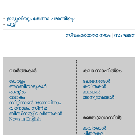
«
ഇഡ്ഡലിയും തേങ്ങാ ചമ്മന്തിയും
«
പുട്ട്
സ്വകാര്യതാ നയം
|
സംഘടനാ 
വാര്‍ത്തകള്‍
കലാ സാഹിത്യം
കേരളം
ലേഖനങ്ങള്‍
അറബിനാടുകള്‍
കവിതകള്‍
രാഷ്ട്രം
കഥകള്‍
ലോകം
അനുഭവങ്ങള്‍
സിറ്റിസണ്‍ ജേണലിസം
വിനോദം, സിനിമ
ബിസിനസ്സ് വാര്‍ത്തകള്‍
മഞ്ഞ (മാഗസിന്‍)
News in English
കവിതകള്‍
ചിത്രകല