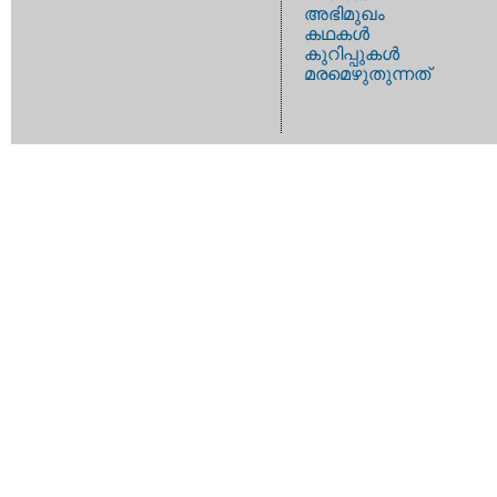
അഭിമുഖം
കഥകള്‍
കുറിപ്പുകള്‍
മരമെഴുതുന്നത്