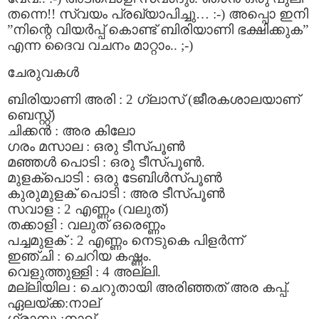
തന്നെ!! സ്വയം പ്രഖ്യാപിച്ചു… :-) അപ്പൊ ഇനി
”നിന്റെ വിയര്‍പ്പ് കൊണ്ട് ബിരിയാണി ഭക്ഷിക്കുക”
എന്ന ദൈവ വചനം മാറ്റാം.. ;-)
ചേരുവകള്‍
ബിരിയാണി അരി : 2 ഗ്ലാസ്‌ (ജീരകശാലയാണ്
ബെസ്റ്റ്‌)
ചിക്കന്‍ : അര കിലോ
ഗരം മസാല : ഒരു ടീസ്പൂണ്‍
മഞ്ഞള്‍ പൊടി : ഒരു ടീസ്പൂണ്‍.
മുളക്പൊടി : ഒരു ടേബിള്‍സ്പൂണ്‍
കുരുമുളക് പൊടി : അര ടീസ്പൂണ്‍
സവാള : 2 എണ്ണം (വലുത്)
തക്കാളി : വലുത് ഒരെണ്ണം
പച്ചമുളക് : 2 എണ്ണം നെടുകെ പിളര്‍ന്ന്
ഇഞ്ചി : ചെറിയ കഷ്ണം.
വെളുത്തുള്ളി : 4 അല്ലി.
മല്ലിയില : ചെറുതായി അരിഞ്ഞത് അര കപ്പ്.
ഏലയ്ക്ക:നാല്
ഗ്രാമ്പൂ ;നാല്