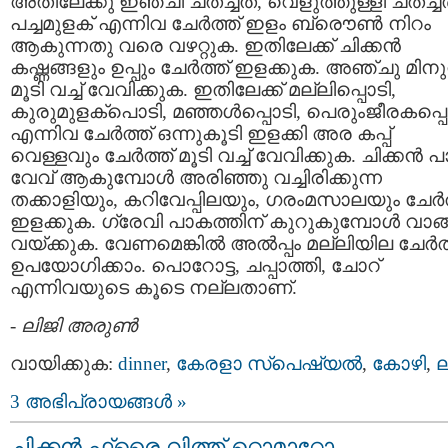
അതിലേക്കു ഇഞ്ചി ചതച്ചത്, വെളുത്തുള്ളി ചതച്ചത
പച്ചമുളക് എന്നിവ ചേര്‍ത്ത് ഇളം ബ്രൌണ്‍ നിറം
ആകുന്നതു വരെ വഴറ്റുക. ഇതിലേക്ക് ചിക്കന്‍
കഷ്ണങ്ങളും ഉപ്പും ചേര്‍ത്ത് ഇളക്കുക. അഞ്ചു മിനുറ്
മൂടി വച്ച് വേവിക്കുക. ഇതിലേക്ക് മല്ലിപ്പൊടി,
കുരുമുളക്പൊടി, മഞ്ഞള്‍പ്പൊടി, പെരുംജീരകപ്പ
എന്നിവ ചേര്‍ത്ത് ഒന്നുകൂടി ഇളക്കി അര കപ്പ്‌
വെള്ളവും ചേര്‍ത്ത് മൂടി വച്ച് വേവിക്കുക. ചിക്കന്‍ 
വേവ് ആകുമ്പോള്‍ അരിഞ്ഞു വച്ചിരിക്കുന്ന
തക്കാളിയും, കറിവേപ്പിലയും, ഗരംമസാലയും ചേര്‍ത
ഇളക്കുക. ഗ്രേവി പാകത്തിന് കുറുകുമ്പോള്‍ വാങ്
വയ്ക്കുക. വേണമെങ്കില്‍ അല്‍പ്പം മല്ലിയില ചേര്‍ത
ഉപയോഗിക്കാം. പൊറോട്ട, ചപ്പാത്തി, ചോറ്
എന്നിവയുടെ കൂടെ നല്ലതാണ്.
-
ലിജി അരുണ്‍
വായിക്കുക:
dinner
,
കേരളാ സ്പെഷ്യല്‍
,
കോഴി
,
ല
3 അഭിപ്രായങ്ങള്‍ »
ചിക്കന്‍ ഫ്രൈ വിത്ത്‌ റ്റൊമാറ്റോ