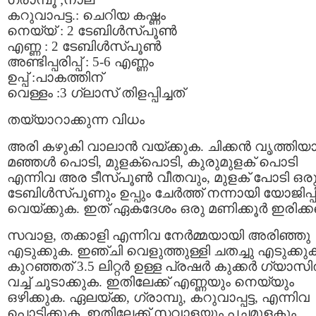
കറുവാപട്ട.: ചെറിയ കഷ്ണം
നെയ്യ്‌ : 2 ടേബിള്‍സ്പൂണ്‍
എണ്ണ : 2 ടേബിള്‍സ്പൂണ്‍
അണ്ടിപ്പരിപ്പ് : 5-6 എണ്ണം
ഉപ്പ് :പാകത്തിന്
വെള്ളം :3 ഗ്ലാസ്‌ തിളപ്പിച്ചത്
തയ്യാറാക്കുന്ന വിധം
അരി കഴുകി വാലാന്‍ വയ്ക്കുക. ചിക്കന്‍ വൃത്തിയാ
മഞ്ഞള്‍ പൊടി, മുളക്പൊടി, കുരുമുളക് പൊടി
എന്നിവ അര ടീസ്പൂണ്‍ വീതവും, മുളക് പോടി ഒര
ടേബിള്‍സ്പൂണും ഉപ്പും ചേര്‍ത്ത് നന്നായി യോജിപ്പി
വെയ്ക്കുക. ഇത് ഏകദേശം ഒരു മണിക്കൂര്‍ ഇരിക്കട്
സവാള, തക്കാളി എന്നിവ നേര്‍മ്മയായി അരിഞ്ഞു
എടുക്കുക. ഇഞ്ചി വെളുത്തുള്ളി ചതച്ചു എടുക്കു
കുറഞ്ഞത് 3.5 ലിറ്റര്‍ ഉള്ള പ്രഷര്‍ കുക്കര്‍ ഗ്യാസില
വച്ച് ചൂടാക്കുക. ഇതിലേക്ക് എണ്ണയും നെയ്യും
ഒഴിക്കുക. ഏലയ്ക്ക, ഗ്രാമ്പു, കറുവാപ്പട്ട, എന്നിവ
പൊട്ടിക്കുക. ഇതിലേക്ക് സവാളയും പച്ചമുളകും