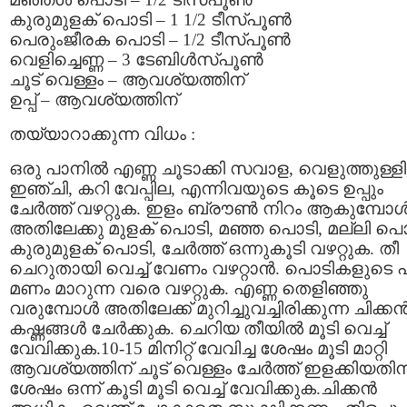
കുരുമുളക് പൊടി – 1 1/2 ടീസ്പൂൺ
പെരുംജീരക പൊടി – 1/2 ടീസ്പൂൺ
വെളിച്ചെണ്ണ – 3 ടേബിൾസ്പൂൺ
ചൂട് വെള്ളം – ആവശ്യത്തിന്
ഉപ്പ് – ആവശ്യത്തിന്
തയ്യാറാക്കുന്ന വിധം :
ഒരു പാനിൽ എണ്ണ ചൂടാക്കി സവാള, വെളുത്തുള്ളി
ഇഞ്ചി, കറി വേപ്പില, എന്നിവയുടെ കൂടെ ഉപ്പും
ചേർത്ത് വഴറ്റുക. ഇളം ബ്രൗൺ നിറം ആകുമ്പോ
അതിലേക്കു മുളക് പൊടി, മഞ്ഞ പൊടി, മല്ലി പൊ
കുരുമുളക് പൊടി, ചേർത്ത് ഒന്നുകൂടി വഴറ്റുക. തീ
ചെറുതായി വെച്ച് വേണം വഴറ്റാൻ. പൊടികളുടെ പ
മണം മാറുന്ന വരെ വഴറ്റുക. എണ്ണ തെളിഞ്ഞു
വരുമ്പോൾ അതിലേക്ക് മുറിച്ചുവച്ചിരിക്കുന്ന ചിക്ക
കഷ്ണങ്ങൾ ചേർക്കുക. ചെറിയ തീയിൽ മൂടി വെച്ച്
വേവിക്കുക.10-15 മിനിറ്റ് വേവിച്ച ശേഷം മൂടി മാറ്റി
ആവശ്യത്തിന് ചൂട് വെള്ളം ചേർത്ത് ഇളക്കിയതിന
ശേഷം ഒന്ന് കൂടി മൂടി വെച്ച് വേവിക്കുക.ചിക്കൻ