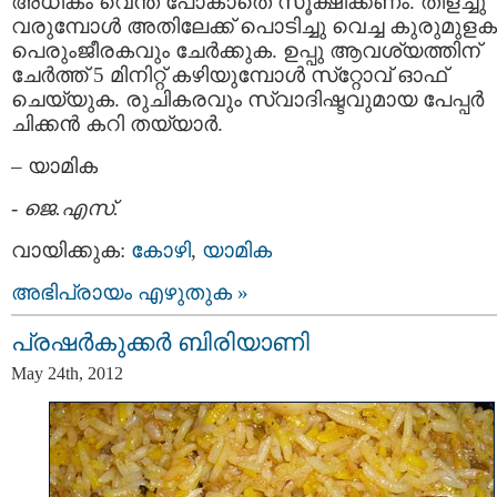
അധികം വെന്ത് പോകാതെ സൂക്ഷിക്കണം. തിളച്ചു
വരുമ്പോൾ അതിലേക്ക് പൊടിച്ചു വെച്ച കുരുമുളക
പെരുംജീരകവും ചേർക്കുക. ഉപ്പു ആവശ്യത്തിന്
ചേർത്ത് 5 മിനിറ്റ് കഴിയുമ്പോൾ സ്‌റ്റോവ് ഓഫ്
ചെയ്യുക. രുചികരവും സ്വാദിഷ്ടവുമായ പേപ്പർ
ചിക്കൻ കറി തയ്യാർ.
– യാമിക
-
ജെ.എസ്.
വായിക്കുക:
കോഴി
,
യാമിക
അഭിപ്രായം എഴുതുക »
പ്രഷര്‍കുക്കര്‍ ബിരിയാണി
May 24th, 2012