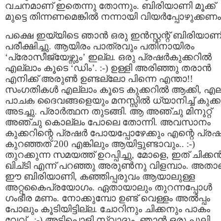
വചനമാണ് ഇതെന്നു തോന്നും. ബിരിയാണി മൂക്ക്
മുട്ടെ തിന്നണമെങ്കില്‍ നന്നായി വിയര്‍പ്പോഴുക്കണം
പക്ഷെ ഇയ്യിടെ ഞാന്‍ ഒരു ഇന്‍സ്റ്റന്റ് ബിരിയാണ
പരീക്ഷിച്ചു. ആയിരം പാത്രവും പതിനായിരം
‘പ്രോസീജ്യേഴ്സും’ ഇല്ല. ഒരു പ്രഷര്‍കുക്കറില്‍
എല്ലാം കൂടെ ‘ഡിം’. :-) ഉള്ളി അരിഞ്ഞു തരാന്‍
എനിക്ക് അരുണ്‍ ഉണ്ടല്ലോ പിന്നെ എന്താ!!
സംഗതികള്‍ എല്ലാം കൂടെ കുക്കറില്‍ ആക്കി, എല
പാചക ദൈവങ്ങളെയും മനസ്സില്‍ ധ്യാനിച്ച്‌ കുക്കര
അടച്ചു. പ്രാര്‍ത്ഥന തുടങ്ങി. ആ അഞ്ചു മിനുറ്റ്
അഞ്ചു കൊല്ലം പോലെ തോന്നി. അവസാനം
കുക്കറിന്റെ പ്രഷര്‍ പോയപ്പോഴേക്കും എന്റെ പ്രഷര
കുറഞ്ഞത് 200 എങ്കിലും ആയിട്ടുണ്ടാവും.. :-)
തുറക്കുന്ന സമയത്ത് ഉറപ്പിച്ചു, മോളെ, ഇത് ചിക്കന്
ഖിച്ടി എന്ന് പറഞ്ഞു അരുണ്‍നു വിളമ്പാം. അതാണ
ഈ ബിരിയാണി, കഞ്ഞിപ്പരുവം ആയാലുള്ള
അറ്റകൈപ്രയോഗം. ഏതായാലും തുറന്നപ്പോള്‍
ഗംഭീര മണം. നോക്കുമ്പോ ഉണ്ട് വെള്ളം അല്‍പ്പം
പോലും കൂടിയിട്ടില്ല. ചോറിനും ചിക്കനും പാകം
വേവ്.. :-) അടിപൊളി സ്വാദും. ഞാന്‍ ഒരു പുലി