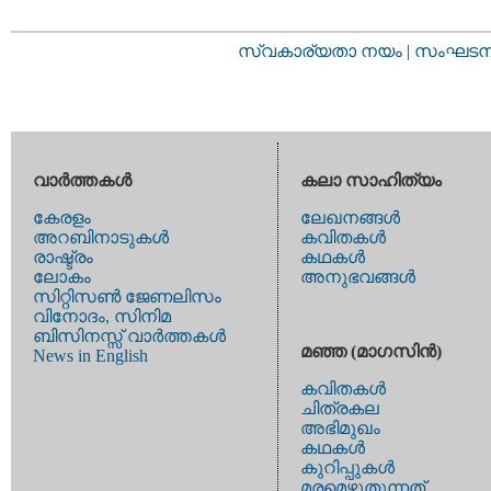
സ്വകാര്യതാ നയം
|
സംഘടനാ 
വാര്‍ത്തകള്‍
കലാ സാഹിത്യം
കേരളം
ലേഖനങ്ങള്‍
അറബിനാടുകള്‍
കവിതകള്‍
രാഷ്ട്രം
കഥകള്‍
ലോകം
അനുഭവങ്ങള്‍
സിറ്റിസണ്‍ ജേണലിസം
വിനോദം, സിനിമ
ബിസിനസ്സ് വാര്‍ത്തകള്‍
മഞ്ഞ (മാഗസിന്‍)
News in English
കവിതകള്‍
ചിത്രകല
അഭിമുഖം
കഥകള്‍
കുറിപ്പുകള്‍
മരമെഴുതുന്നത്