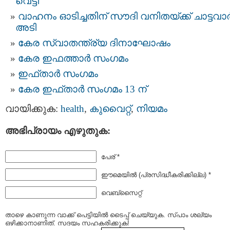
വെട്ടി
വാഹനം ഓടിച്ചതിന് സൗദി വനിതയ്ക്ക്‌ ചാട്ടവാര്
അടി
കേര സ്വാതന്ത്ര്യ ദിനാഘോഷം
കേര ഇഫത്താര്‍ സംഗമം
ഇഫ്താര്‍ സംഗമം
കേര ഇഫ്താര്‍ സംഗമം 13 ന്
വായിക്കുക:
health
,
കുവൈറ്റ്‌
,
നിയമം
അഭിപ്രായം എഴുതുക:
പേര് *
ഈമെയില്‍ (പ്രസിദ്ധീകരിക്കില്ല) *
വെബ്സൈറ്റ്
താഴെ കാണുന്ന വാക്ക് പെട്ടിയില്‍ ടൈപ്പ്‌ ചെയ്യുക. സ്പാം ശല്യം
ഒഴിക്കാനാണിത്. സദയം സഹകരിക്കുക!