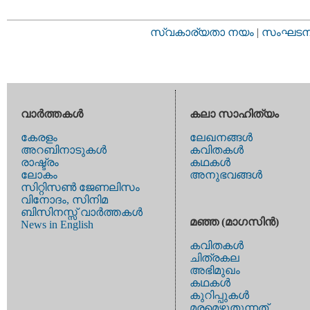
സ്വകാര്യതാ നയം
|
സംഘടനാ 
വാര്‍ത്തകള്‍
കലാ സാഹിത്യം
കേരളം
ലേഖനങ്ങള്‍
അറബിനാടുകള്‍
കവിതകള്‍
രാഷ്ട്രം
കഥകള്‍
ലോകം
അനുഭവങ്ങള്‍
സിറ്റിസണ്‍ ജേണലിസം
വിനോദം, സിനിമ
ബിസിനസ്സ് വാര്‍ത്തകള്‍
മഞ്ഞ (മാഗസിന്‍)
News in English
കവിതകള്‍
ചിത്രകല
അഭിമുഖം
കഥകള്‍
കുറിപ്പുകള്‍
മരമെഴുതുന്നത്