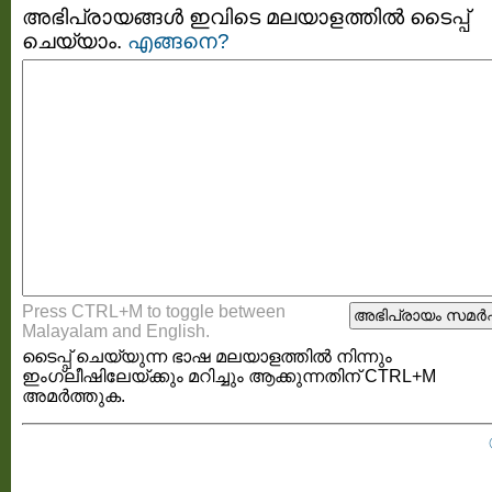
അഭിപ്രായങ്ങള്‍ ഇവിടെ മലയാളത്തില്‍ ടൈപ്പ്
ചെയ്യാം.
എങ്ങനെ?
Press CTRL+M to toggle between
Malayalam and English.
ടൈപ്പ്‌ ചെയ്യുന്ന ഭാഷ മലയാളത്തില്‍ നിന്നും
ഇംഗ്ലീഷിലേയ്ക്കും മറിച്ചും ആക്കുന്നതിന് CTRL+M
അമര്‍ത്തുക.