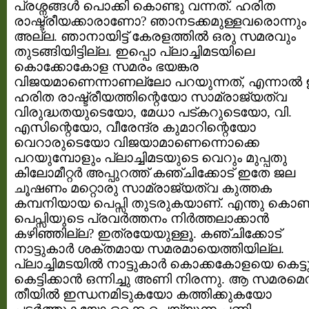
പ്രശ്നങ്ങള്‍ പൊക്കി കൊണ്ടു വന്നത്. ഹരിത
രാഷ്ട്രീയക്കാരാണോ? ഞാനടക്കമുള്ളവരൊന്നും
അല്ല. ഞാനായിട്ട് കേരളത്തില്‍ ഒരു സമരവും
തുടങ്ങിയിട്ടില്ല. ഇപ്പൊ പ്ലാച്ചിമടയിലെ
കൊക്കോകോള സമരം ഭയങ്കര
വിജയമാണെന്നാണല്ലോ പറയുന്നത്, എന്നാല്‍ 
ഹരിത രാഷ്ട്രീയത്തിന്റെയോ സാമ്രാജ്യത്വ
വിരുദ്ധതയുടെയോ, മേധാ പട്കറുടെയോ, വി.
എസിന്റെയോ, വീരേന്ദ്ര കുമാറിന്റെയോ
വെറാരുടെയോ വിജയാമാണെന്നൊക്കെ
പറയുമ്പോളും പ്ലാച്ചിമടയുടെ വെറും മുപ്പതു
കിലോമീറ്റര്‍ അപ്പുറത്ത്‌ കഞ്ചിക്കോട് ഇതേ ജല
ചൂഷണം മറ്റൊരു സാമ്രാജ്യത്വ കുത്തക
കമ്പനിയായ പെപ്സി തുടരുകയാണ്. എന്തു കൊണ്ട
പെപ്സിയുടെ പ്രവര്‍ത്തനം നിര്‍ത്തലാക്കാന്‍
കഴിഞ്ഞില്ല? ഇത്രയേയുള്ളൂ. കഞ്ചിക്കോട്
നാട്ടുകാര്‍ ശക്തമായ സമരമായെത്തിയില്ല.
പ്ലാച്ചിമടയില്‍ നാട്ടുകാര്‍ കൊക്കകോളയെ കെട്ട
കെട്ടിക്കാന്‍ ഒന്നിച്ചു അണി നിരന്നു. ആ സമരമെന
തീയില്‍ ഇന്ധനമിടുകയോ കത്തിക്കുകയോ