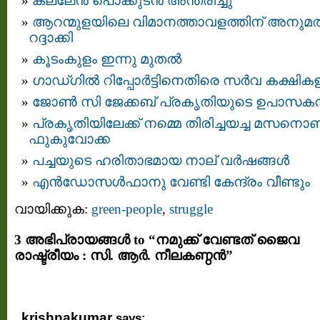
കല്ലേൻ പൊക്കുടൻ അന്തരിച്ചു
ആറന്മുളയിലെ വിമാനത്താവളത്തിന്‌ അനുമത
റദ്ദാക്കി
കൂടംകുളം ഇന്നു മുതൽ
ഗാഡ്ഗില്‍ റിപ്പോര്‍ട്ടിനെതിരെ സര്‍വ കക്ഷിക
ജോണ്‍ സി ജേക്കബ് പ്രകൃതിയുടെ ഉപാസകന്
പ്രകൃതിയിലേക്ക് നമ്മെ തിരിച്ചയച്ച മസനൊ
ഫുകുവോക്ക
പച്ചയുടെ ഹരിതാഭമായ നാല് വര്‍ഷങ്ങള്‍
എന്‍ഡോസള്‍ഫാനു വേണ്ടി കേന്ദ്രം വീണ്ടും
വായിക്കുക:
green-people
,
struggle
3 അഭിപ്രായങ്ങള്‍ to “നമുക്ക് വേണ്ടത് ജൈവ
രാഷ്ട്രീയം : സി. ആര്‍. നീലകണ്ഠന്‍”
krishnakumar
says: