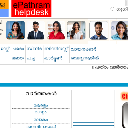
ഗൂഗിള