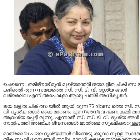
ചെന്നൈ : തമിഴ്‌നാട് മുന്‍ മുഖ്യമന്ത്രി ജയലളിത ചികി ത്സ യ
കഴിഞ്ഞി രുന്ന സമയത്തെ സി. സി. ടി. വി. ദൃശ്യ ങ്ങള്‍
ലഭ്യമല്ല എന്ന് അപ്പോളോ ആശു പത്രി അധികൃതര്‍.
ജയ ലളിത ചികിത്സ യില്‍ ആയി രുന്ന 75 ദിവസ ത്തെ സി. സി.
വി. ദൃശ്യ ങ്ങൾ കൈ മാറണം എന്ന് അന്വേ ഷണ കമ്മീ ഷ
ആവശ്യ പ്പെട്ടി രുന്നു. എന്നാല്‍ സി. സി. ടി. വി. ദൃശ്യ ങ്ങള്‍
നാൽപത്തി അഞ്ചു ദിവസങ്ങൾ മാത്രമെ സൂക്ഷിക്കാറുള്ളൂ
മാത്രമല്ല പഴയ ദൃശ്യങ്ങൾ വീണ്ടെടു ക്കുവാ നുള്ള സാങ്ക
തിക സംവി ധാന ങ്ങള്‍ ഇല്ല. രോഗി കളുടെ സ്വകാര്യതക്