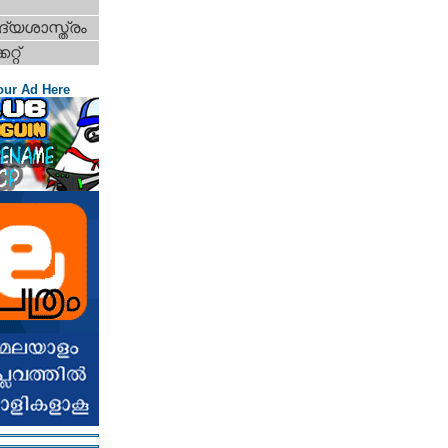
്യശാസ്ത്രം
റ്റ്‌
our Ad Here