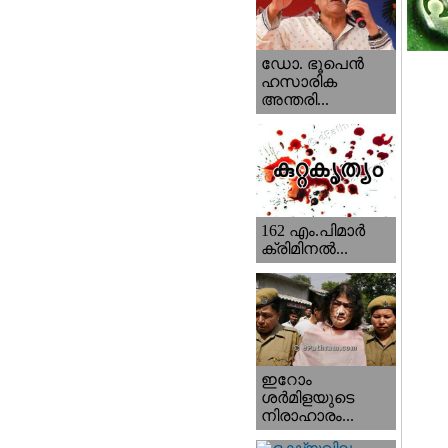
ഡോ. ഭൂപെന്‍
ഹസാരിക
അന്തരി...
162 എം.പിമാര്‍
ക്രിമിനല്‍...
ഇറോം
ശര്‍മിളയുടെ
നിരാഹാരം...