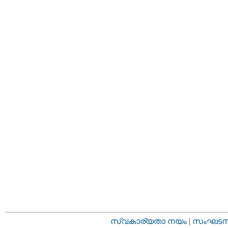
സ്വകാര്യതാ നയം
|
സംഘടനാ 