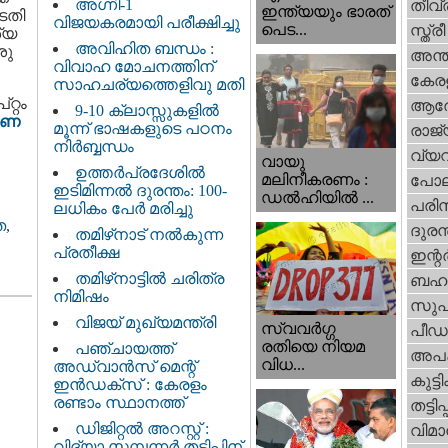
അഗ്നി-1
തീവ്
ഇന്ത്യയും ഭാരത്
ടതി
വിജയകരമായി പരീക്ഷിച്ചു
പെട...
സ്ത്രീ
ശ്യ
അവിഹിത ബന്ധം :
ശു
അന്ത
വിവാഹ മോചനത്തിന്
കേര
സാഹചര്യത്തെളിവു മതി
റ്റം
ആര
9-10 ക്ലാസ്സുകളിൽ
രണ
മൂന്ന് ഭാഷകളുടെ പഠനം
രാജ്
നിർബ്ബന്ധം
വ്യ
വായു
ഉത്തർപ്രദേശിൽ
മലിനീകരണം :
പോല
ഇടിമിന്നൽ ദുരന്തം: 100-
ഡൽഹിയിൽ ...
പരിസ
ലധികം പേർ മരിച്ചു
ത
,
ദുരന
തമിഴ്‌നാട് നൽകുന്ന
പ്രതീക്ഷ
ഇന്റര്
തമിഴ്‌നാട്ടില്‍ ചരിത്ര
ബഹു
നിമിഷം
സുപ
വിജയ് മുഖ്യമന്ത്രി
സ്വവര്‍ഗ്ഗ
പീഡ
രതിയെ നിയമ
പഞ്ചായത്ത്
അപ
വിധ...
അഡ്വാൻസ് മെന്റ്
കുട്ട
ഇൻഡക്സ് : കേരളം
രണ്ടാം സ്ഥാനത്ത്
തട്ടിപ്പ്
ഡിജിറ്റൽ അറസ്റ്റ് :
വിമാ
വിദ്യാ സമ്പന്നർ തട്ടിപ്പിന്‌