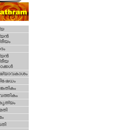
്യ
യന്‍
്രീയം
ദം
യന്‍
്രീയ
ക്കള്‍
ഷ്യാവകാശം
തിഷേധം
കേതികം
പത്തികം
റകൃത്യം
മതി
മം
തി