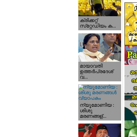
ക്രിക്കറ്റ്
സ്‌റ്റേഡിയം ക...
മായാവതി
ഉത്തര്‍പ്രദേശ്‌
വ...
ന്യൂമോണിയ :
ശിശു
മരണങ്ങള്...