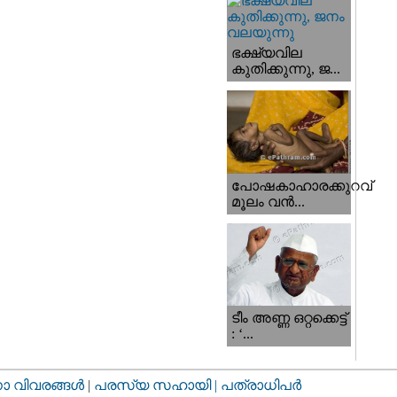
ഭക്ഷ്യവില
കുതിക്കുന്നു, ജ...
പോഷകാഹാരക്കുറവ്
മൂലം വന്‍...
ടീം അണ്ണ ഒറ്റക്കെട്ട്
: ‘...
വിവരങ്ങള്‍
|
പരസ്യ സഹായി |
പത്രാധിപര്‍