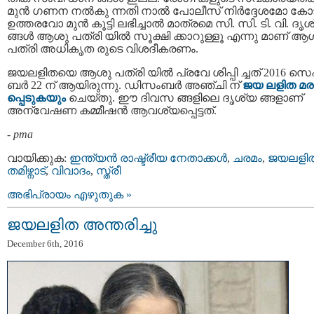
മുൻ ഗണന നല്‍കു ന്നതി നാല്‍ പോലീസ് നിർദ്ദേശമോ കോ
ഉത്തരവോ മുൻ കൂട്ടി ലഭിച്ചാൽ മാത്രമെ സി. സി. ടി. വി. ദൃ
ങ്ങൾ ആശു പത്രി യിൽ സൂക്ഷി ക്കാറുള്ളൂ എന്നു മാണ് ആ
പത്രി അധികൃത രുടെ വിശദീകരണം.
ജയലളിതയെ ആശു പത്രി യില്‍ പ്രവേ ശിപ്പി ച്ചത് 2016 സെപ്
ബര്‍ 22 ന് ആയിരുന്നു. ഡിസംബര്‍ അഞ്ചി ന്
ജയ ലളിത മ
പ്പെടുകയും
ചെയ്തു. ഈ ദിവസ ങ്ങളിലെ ദൃശ്യ ങ്ങളാണ്
അന്വേഷണ കമ്മീഷൻ ആവശ്യപ്പെട്ടത്.
-
pma
വായിക്കുക:
ഇന്ത്യന്‍ രാഷ്ട്രീയ നേതാക്കള്‍
,
ചരമം
,
ജയലളി
തമിഴ്നാട്
,
വിവാദം
,
സ്ത്രീ
അഭിപ്രായം എഴുതുക »
ജയലളിത അന്തരിച്ചു
December 6th, 2016