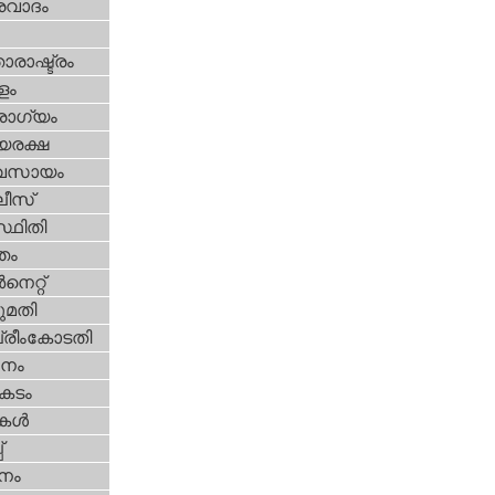
രവാദം
ാരാഷ്ട്രം
ളം
ോഗ്യം
യരക്ഷ
വസായം
ീസ്‌
്ഥിതി
്തം
‍നെറ്റ്‌
മതി
്രീംകോടതി
നം
കടം
ികള്‍
‌
നം