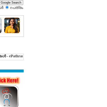
്‍
eപത്രം‍