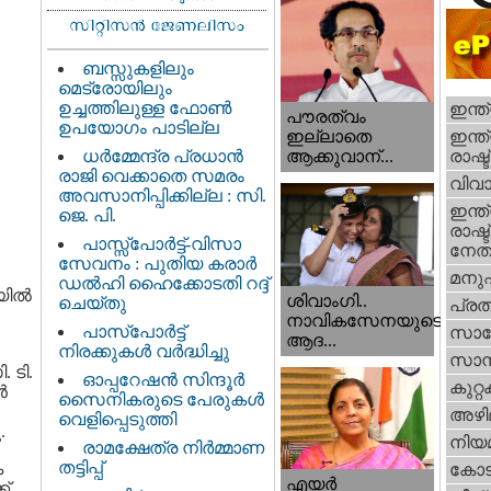
ബസ്സുകളിലും
മെട്രോയിലും
ഉച്ചത്തിലുള്ള ഫോൺ
ഇന്ത
പൗരത്വം
ഉപയോഗം പാടില്ല
ഇന്ത്
ഇല്ലാതെ
ധര്‍മ്മേന്ദ്ര പ്രധാൻ
രാഷ്ട
ആക്കുവാന്...
രാജി വെക്കാതെ സമരം
വിവാ
അവസാനിപ്പിക്കില്ല : സി.
ഇന്ത്
ജെ. പി.
രാഷ്ട
പാസ്സ്പോർട്ട്-വിസാ
നേതാ
സേവനം : പുതിയ കരാർ
മനു
ഡൽഹി ഹൈക്കോടതി റദ്ദ്
ില്‍
ശിവാംഗി..
ചെയ്തു
പ്ര
നാവികസേനയുടെ
പാസ്‌പോർട്ട്
സാങ്
ആദ...
നിരക്കുകൾ വർദ്ധിച്ചു
സാമ്
 ടി.
ഓപ്പറേഷൻ സിന്ദൂർ
കുറ്
ൻ
സൈനികരുടെ പേരുകൾ
അഴി
വെളിപ്പെടുത്തി
.
നിയ
രാമക്ഷേത്ര നിർമ്മാണ
തട്ടിപ്പ്
േ
കോട
എയര്‍
ക്