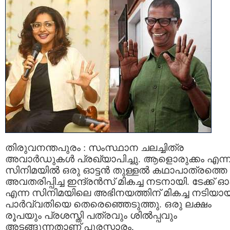
തിരുവനന്തപുരം : സംസ്ഥാന ചലച്ചിത്ര
അവാർഡുകൾ പ്രഖ്യാപിച്ചു. ആളൊരുക്കം എന്
സിനിമയിൽ ഒരു ഓട്ടൻ തുള്ളൽ കഥാപാത്രത്തെ
അവതരിപ്പിച്ച ഇന്ദ്രൻസ് മികച്ച നടനായി. ടേക്ക് 
എന്ന സിനിമയിലെ അഭിനയത്തിന് മികച്ച നടിയായ
പാർവ്വതിയെ തെരെഞ്ഞെടുത്തു. ഒരു ലക്ഷം
രൂപയും പ്രശസ്തി പത്രവും ശിൽപ്പവും
അടങ്ങുന്നതാണ് പുരസ്കാരം.