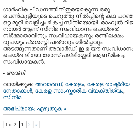
ഗാർഹിക പീഡനത്തിന് ഇരയാകുന്ന ഒരു
പെൺകുട്ടിയുടെ ചെറുത്തു നിൽപ്പിന്റെ കഥ പറഞ
ഒറ്റ മുറി വെളിച്ചം മികച്ച സിനിമയായി. രാഹുൽ റിജ
നായർ ആണ് സിനിമ സംവിധാനം ചെയ്തത്.
നിർമ്മാതാവിനും സംവിധായകനും രണ്ട് ലക്ഷം
രൂപയും പ്രശസ്തി പത്രവും ശിൽപ്പവും
അടങ്ങുന്നതാണ് അവാർഡ്. ഇ മ യൗ സംവിധാന
ചെയ്ത ലിജോ ജോസ് പല്ലിശ്ശേരി ആണ് മികച്ച
സംവിധായകൻ.
-
അവ്നി
വായിക്കുക:
അവാർഡ്
,
കേരളം
,
കേരള രാഷ്ട്രീയ
നേതാക്കള്‍
,
കേരള സാംസ്കാരിക വ്യക്തിത്വം
,
സിനിമ
അഭിപ്രായം എഴുതുക »
1 of 2
1
2
»