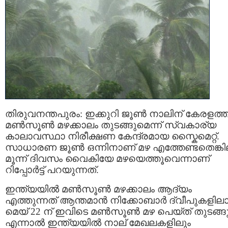
തിരുവനന്തപുരം: ഇക്കുറി ജൂൺ നാലിന് കേരളത്
മൺസൂൺ മഴക്കാലം തുടങ്ങുമെന്ന് സ്വകാര്യ
കാലാവസ്ഥാ നിരീക്ഷണ കേന്ദ്രമായ സ്കൈമെറ്റ്.
സാധാരണ ജൂൺ ഒന്നിനാണ് മഴ എത്തേണ്ടതെങ്കി
മൂന്ന് ദിവസം വൈകിയേ മഴയെത്തൂവെന്നാണ്
റിപ്പോർട്ട് പറയുന്നത്.
ഇന്ത്യയിൽ മൺസൂൺ മഴക്കാലം ആദ്യം
എത്തുന്നത് ആന്തമാൻ നിക്കോബാർ ദ്വീപുകളിലാ
മെയ് 22 ന് ഇവിടെ മൺസൂൺ മഴ പെയ്ത് തുടങ്ങു
എന്നാൽ ഇന്ത്യയിൽ നാല് മേഖലകളിലും