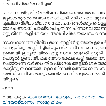
അവധി പ്രഖ്യാ പിച്ചത്.
പത്തനം തിട്ട ജില്ല യിലെ പ്രൊഫഷണല്‍ കോള
ജുകള്‍ മുതല്‍ അങ്കണ വാടികള്‍ ഉള്‍ പ്പെടെ യുള്ള
എല്ലാ വിദ്യാ ഭ്യാസ സ്ഥാപന ങ്ങള്‍ക്കും വെള്ള
യാഴ്ച അവധി പ്രഖ്യാപിച്ചതിനു പിന്നാലെ യാണ
മറ്റു ജില്ല കളി ലേയും അവധി പ്രഖ്യാപനം വന്നത
സംസ്ഥാനത്ത് വിവിധ ഭാഗ ങ്ങളില്‍ ഉണ്ടായ ഉരുള്
പൊട്ടലിലും മണ്ണിടിച്ചിലിലും നിരവധി നാശ നഷ്ടങ്ങള
ഉണ്ടായി. ഇടുക്കിയില്‍ എട്ടു സ്ഥല ങ്ങളില്‍ ഉരുള്‍
പൊട്ടല്‍ ഉണ്ടായി. മല യോര മേഖല കളി ലേക്ക് യാ
ചെയ്യുന്ന വർക്കും തീര പ്രദേശ ങ്ങളില്‍ ശക്ത
കാറ്റിനു സാദ്ധ്യത ഉള്ള തിനാൽ മത്സ്യ ബന്ധന
തൊഴി ലാളി കള്‍ക്കും ജാഗ്രതാ നിര്‍ദ്ദേശം നൽകി
യിട്ടുണ്ട്.
-
pma
വായിക്കുക:
കാലാവസ്ഥ
,
കേരളം
,
പരിസ്ഥിതി
,
മഴ
,
വിദ്യാഭ്യാസം
,
സാമൂഹികം