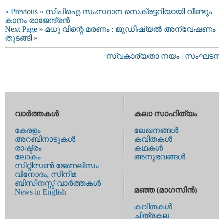
« Previous
«
സിപിഐ സംസ്ഥാന സെക്രട്ടറിയായി വീണ്ടും
കാനം രാജേന്ദ്രൻ
Next Page »
മധു വിന്റെ മരണം : ജുഡീഷ്യൽ അന്വേഷണം
തുടങ്ങി
»
സ്വകാര്യതാ നയം
|
സംഘടനാ 
വാര്‍ത്തകള്‍
കലാ സാഹിത്യം
കേരളം
ലേഖനങ്ങള്‍
അറബിനാടുകള്‍
കവിതകള്‍
രാഷ്ട്രം
കഥകള്‍
ലോകം
അനുഭവങ്ങള്‍
സിറ്റിസണ്‍ ജേണലിസം
വിനോദം, സിനിമ
ബിസിനസ്സ് വാര്‍ത്തകള്‍
മഞ്ഞ (മാഗസിന്‍)
News in English
കവിതകള്‍
ചിത്രകല