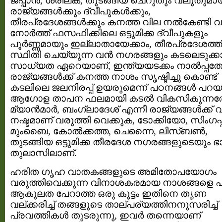
ജപ്പാന്‍, ശ്രീലങ്ക, തുടങ്ങിയ ചെറുതും വലുതുമ
രാജ്യങ്ങള്‍ക്കും ദ്വീപുകള്‍ക്കും,
തീരപ്രദേശങ്ങള്‍ക്കും കനത്ത വില നല്‍കേണ്ടി വ
നോര്‍ത്ത്‌ ഫസഫിക്കിലെ ഒട്ടുമിക്ക ദ്വീപുകളും
പൂര്‍ണ്ണമായും ഇല്ലാതായേക്കാം, തീരപ്രദേശത്ത്
സ്ഥിതി ചെയ്യുന്ന വന്‍ നഗരങ്ങളും കടലെടുക്കാ
സാധ്യത ഏറെയാണ്, ഇന്ത്യയടക്കം നാല്‍പ്പത
രാജ്യങ്ങള്‍ക്ക്‌ കനത്ത നാശം സൃഷ്ടിച്ചു കൊണ്ട്
കടലിലെ ജലനിരപ്പ്‌ ഉയരുമെന്ന് പഠനങ്ങള്‍ പറയു
ആഗോള താപന ഫലമായി കടല്‍ വികസികുന്ന
മ്യാന്‍മാര്‍, ബംഗ്ലാദേശ്‌ എന്നീ രാജ്യങ്ങള്‍ക്ക്‌ വ
നഷ്ടമാണ് വരുത്തി വെക്കുക, ടോക്കിയോ, സിംഗപ്പൂ
മുംബൈ, കോല്‍ക്കത്ത, ചെന്നൈ, ലിസ്ബണ്‍,
തുടങ്ങിയ ഒട്ടുമിക്ക തീരദേശ നഗരങ്ങളുടെയും ഭ
തുലാസിലാണ്.
ഹരിത ഗൃഹ വാതകങ്ങളുടെ അമിതോപയോഗം
വരുത്തിവെക്കുന്ന വിനാശകരമായ നാശങ്ങളെ പറ്
ആകുലത പേറാത്ത ഒരു കൂട്ടം ഇതിനെ തൃണ
വല്ക്കരിച്ച് തങ്ങളുടെ താല്പര്യത്തിനനുസരിച്ച്
പ്രവത്തികള്‍ തുടരുന്നു, ഇവര്‍ തന്നെയാണ്