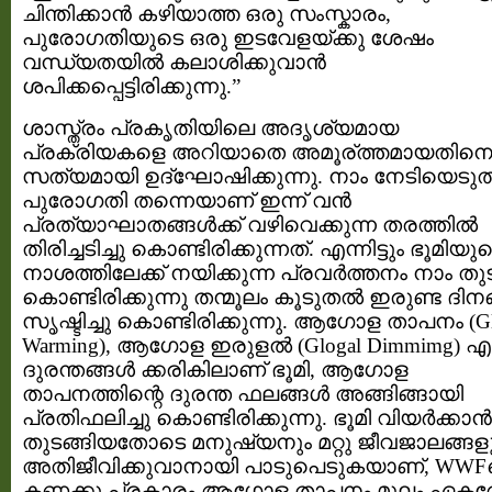
ചിന്തിക്കാന്‍ കഴിയാത്ത ഒരു സംസ്കാരം,
പുരോഗതിയുടെ ഒരു ഇടവേളയ്ക്കു ശേഷം
വന്ധ്യതയില്‍ കലാശിക്കുവാന്‍
ശപിക്കപ്പെട്ടിരിക്കുന്നു.”
ശാസ്ത്രം പ്രകൃതിയിലെ അദൃശ്യമായ
പ്രക്രിയകളെ അറിയാതെ അമൂര്ത്തമായതിന
സത്യമായി ഉദ്ഘോഷിക്കുന്നു. നാം നേടിയെടുത
പുരോഗതി തന്നെയാണ് ഇന്ന് വന്‍
പ്രത്യാഘാതങ്ങള്‍ക്ക് വഴിവെക്കുന്ന തരത്തില്‍
തിരിച്ചടിച്ചു കൊണ്ടിരിക്കുന്നത്. എന്നിട്ടും ഭൂമിയു
നാശത്തിലേക്ക് നയിക്കുന്ന പ്രവര്‍ത്തനം നാം തുടര
കൊണ്ടിരിക്കുന്നു തന്മൂലം കൂടുതല്‍ ഇരുണ്ട ദിന
സൃഷ്ടിച്ചു കൊണ്ടിരിക്കുന്നു. ആഗോള താപനം (Gl
Warming), ആഗോള ഇരുളല്‍ (Glogal Dimmimg) എന
ദുരന്തങ്ങള്‍ ക്കരികിലാണ് ഭൂമി, ആഗോള
താപനത്തിന്റെ ദുരന്ത ഫലങ്ങള്‍ അങ്ങിങ്ങായി
പ്രതിഫലിച്ചു കൊണ്ടിരിക്കുന്നു. ഭൂമി വിയര്‍ക്കാന്‍
തുടങ്ങിയതോടെ മനുഷ്യനും മറ്റു ജീവജാലങ്ങള
അതിജീവിക്കുവാനായി പാടുപെടുകയാണ്, WWFന
കണക്കു പ്രകാരം ആഗോള താപനം മൂലം ഏകദ