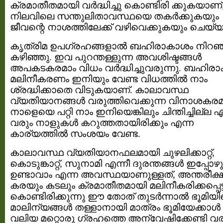
ക്രമാതീതമായി വര്‍ദ്ധിച്ചു കൊണ്ടിരി ക്കുകയാണ്
നിലവിലെ സന്തുലിതാവസ്ഥയെ തകര്‍ക്കുകയും
ജീവന്റെ നാശത്തിലേക്ക് വഴിവെക്കുകയും ചെയ്യ
കൃത്രിമ ഉപഗ്രഹങ്ങളാല്‍ ബഹിരാകാശം നിറഞ
കഴിഞ്ഞു. ഇവ പുറന്തള്ളുന്ന അവശിഷ്ടങ്ങള്‍
അപകടകരമാം വിധം വര്‍ദ്ധിച്ചുവരുന്നു. ബഹിര
മലിനീകരണം ഇനിയും വേണ്ട വിധത്തില്‍ നാം
ശ്രദ്ധിക്കാതെ വിടുകയാണ്. കാലാവസ്ഥ
വ്യതിയാനങ്ങള്‍ വരുത്തിവെക്കുന്ന വിനാശകര
നാളെയെ പറ്റി നാം ഇനിയെങ്കിലും ചിന്തിച്ചില്ല എങ
വരും നാളുകള്‍ കറുത്തതായിരിക്കും എന്ന
കാര്യത്തില്‍ സംശയം വേണ്ട.
കാലാവസ്ഥ വ്യതിയാനഫലമായി ചുഴലിക്കാറ്റ്‌,
കൊടുങ്കാറ്റ്, സുനാമി എന്നീ ദുരന്തങ്ങള്‍ ഇപ്പോഴു
ഉണ്ടാവാം എന്ന അവസ്ഥയാണുള്ളത്, അന്തരീക്
കരയും കടലും ക്രമാതീതമായി മലിനീകരിക്കപ്പെട്
കൊണ്ടിരിക്കുന്നു ഈ തോത് തുടര്‍ന്നാല്‍ ഭൂമിയ
മാലിന്യങ്ങള്‍ തള്ളാനായി മാത്രം ഭൂമിയേക്കാള്‍
വലിയ മറ്റൊരു ഗ്രഹത്തെ അന്വേഷിക്കേണ്ടി വര