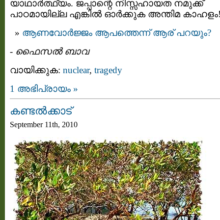
യാഥാര്‍ത്ഥ്യം. ജപ്പാന്റെ നിസ്സഹായത നമുക്ക്‌
പാഠമായില്ല എങ്കില്‍ ഓര്‍ക്കുക അന്തിമ കാഹളം
ആണവോര്‍ജ്ജം ആപത്തെന്ന് ആര് പറയും?
-
ഫൈസല്‍ ബാവ
വായിക്കുക:
nuclear
,
tragedy
1 അഭിപ്രായം »
കണ്ടല്‍ക്കാട്
September 11th, 2010