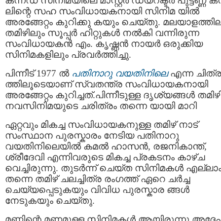
കന്നഡ സിനിമയിലെ മാസ്റ്റർ ഡയറക്ടർ പുട്ടണ്ണ 
ലിന്റെ സഹ സംവിധായകനായി സിനിമ യിൽ
അരങ്ങേറ്റം കുറിക്കു കയും ചെയ്തു. മലയാളത്തില
തമിഴിലും സൂപ്പർ ഹിറ്റുകൾ നൽകി വന്നിരുന്ന
സംവിധായകൻ എം. കൃഷ്ണൻ നായർ ഒരുക്കിയ
സിനിമകളിലും പ്രവർത്തിച്ചു.
പിന്നീട് 1977 ൽ
പതിനാറു വയതിനിലെ
എന്ന ചിത്
ത്തിലൂടെയാണ് സ്വതന്ത്ര സംവിധായകനായി
അരങ്ങേറ്റം കുറിച്ചത്.പിന്നീടുള്ള ദൃശ്യങ്ങൾ തമി
നവസിനിമയുടെ ചരിത്രം തന്നെ യായി മാറി
ഏറ്റവും മികച്ച സംവിധായകനുള്ള തമിഴ്‌ നാട്
സംസ്ഥാന പുരസ്കാരം നേടിയ പതിനാറു
വയതിനിലെയിൽ കമൽ ഹാസൻ, രജനികാന്ത്,
ശ്രീദേവി എന്നിവരുടെ മികച്ച പ്രകടനം കാഴ്ച
വെച്ചിരുന്നു. തുടർന്ന് ചെയ്ത സിനിമകൾ എല്ലാ
തന്നെ തമിഴ് ചലച്ചിത്ര രംഗത്ത് ഏറെ ചർച്ച
ചെയ്യപ്പെടുകയും വിവിധ പുരസ്കാര ങ്ങൾ
നേടുകയും ചെയ്തു.
മണ്ണിന്റെ മണമുള്ള സിനിമകൾ ആയിരുന്നു അദ്ദേ