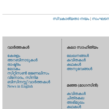
സ്വകാര്യതാ നയം
|
സംഘടനാ 
വാര്‍ത്തകള്‍
കലാ സാഹിത്യം
കേരളം
ലേഖനങ്ങള്‍
അറബിനാടുകള്‍
കവിതകള്‍
രാഷ്ട്രം
കഥകള്‍
ലോകം
അനുഭവങ്ങള്‍
സിറ്റിസണ്‍ ജേണലിസം
വിനോദം, സിനിമ
ബിസിനസ്സ് വാര്‍ത്തകള്‍
മഞ്ഞ (മാഗസിന്‍)
News in English
കവിതകള്‍
ചിത്രകല
അഭിമുഖം
കഥകള്‍