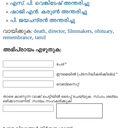
എസ്. പി. വെങ്കിടേഷ് അന്തരിച്ചു
ഷാജി എൻ. കരുൺ അന്തരിച്ചു
പി. ജയചന്ദ്രൻ അന്തരിച്ചു
വായിക്കുക:
death
,
director
,
filmmakers
,
obituary
,
remembrance
,
tamil
അഭിപ്രായം എഴുതുക:
പേര് *
ഈമെയില്‍ (പ്രസിദ്ധീകരിക്കില്ല) *
വെബ്സൈറ്റ്
താഴെ കാണുന്ന വാക്ക് പെട്ടിയില്‍ ടൈപ്പ്‌ ചെയ്യുക. സ്പാം ശല്യം
ഒഴിക്കാനാണിത്. സദയം സഹകരിക്കുക!