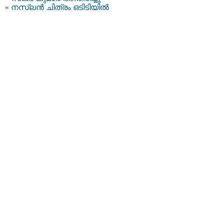
«
നസ്‌ലൻ ചിത്രം ഒടിടിയിൽ