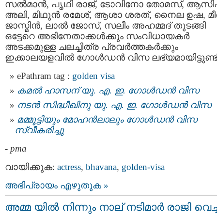
സല്‍മാന്‍, പൃഥി രാജ്, ടോവിനോ തോമസ്, ആസി
അലി, മിഥുന്‍ രമേശ്, ആശാ ശരത്, നൈല ഉഷ, മീ
ജാസ്മിന്‍, ലാല്‍ ജോസ്, സലീം അഹമ്മദ് തുടങ്ങി
ഒട്ടേറെ അഭിനേതാക്കള്‍ക്കും സംവിധായകര്‍
അടക്കമുള്ള ചലച്ചിത്ര പ്രവര്‍ത്തകര്‍ക്കും
ഇക്കാലയളവില്‍ ഗോള്‍ഡന്‍ വിസ ലഭ്യമായിട്ടുണ്ട്
ePathram tag :
golden visa
കമൽ ഹാസന് യു. എ. ഇ. ഗോൾഡൻ വിസ
നടന്‍ സിദ്ധീഖിനു യു. എ. ഇ. ഗോള്‍ഡന്‍ വിസ
മമ്മൂട്ടിയും മോഹൻലാലും ഗോൾഡൻ വിസ
സ്വീകരിച്ചു
-
pma
വായിക്കുക:
actress
,
bhavana
,
golden-visa
അഭിപ്രായം എഴുതുക »
അമ്മ യില്‍ നിന്നും നാല് നടിമാര്‍ രാജി വെച്