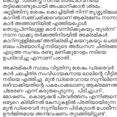
കൊച്ചി : പ്രശസ്ത സിനിമ താരം ഭാവനയെ
തട്ടിക്കൊണ്ടുപോയി അപമാനിക്കാൻ ശ്രമം .
ഷൂട്ടിങ്ങിനു ശേഷം കൊച്ചിയിൽ നിന്ന് തൃശ്ശൂരിലേക്
കാറിൽ സഞ്ചരിക്കവെയാണ് ആക്രമണം നടന്നത്
കാർ അത്താണിയിൽ എത്തിയപ്പോൾ
തൊട്ടുപിന്നിലുള്ള കാർ വന്നിടിക്കുകയും തുടർന്ന്
നടന്ന വാക്കു തർക്കത്തിനിടയിൽ അക്രമികൾ
കാറിനുള്ളിലേക്ക് അതിക്രമിച്ച് കയറുകയും ചെയ്
ബലം പ്രയോഗിച്ച് നടിയുടെ അർധനഗ്ന ചിത്രങ്
എടുത്ത സംഘം രണ്ടു മണിക്കൂറോളം നടിയെ
ഉപദ്രവിച്ചു എന്നാണ് പരാതി .
അക്രമികൾ സ്ഥലം വിട്ടതിനു ശേഷം ഡ്രൈവർ
കാർ ചലച്ചിത്ര സംവിധായകനായ ലാലിന്റെ വീട്ടി
നടിയെ എത്തിച്ചു. മുൻ ഡ്രൈവറായ സുനിലിന
ഒഴിവാക്കിയതിന്റെ പകപോക്കലാണു ആക്രമണത്ത
പ്രേരണ എന്ന് കരുതപ്പെടുന്നു . പിടിച്ചുപറി ,
മോഷണം , കൊട്ടേഷൻ പ്രവർത്തനം എന്നിങ്ങന
ഒട്ടേറെ ക്രിമിനൽ കേസുകളിൽ പ്രതിയായിരുന്ന
മുൻ ഡ്രൈവർ സുനിലിനെ പിടികൂടാൻ പോലീസ
ഊർജിതമായ അന്വേഷണം തുടങ്ങിയിട്ടുണ്ട് .