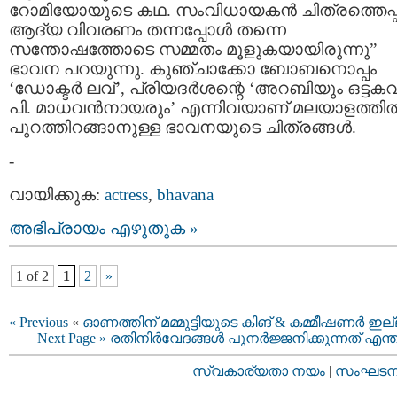
റോമിയോയുടെ കഥ. സംവിധായകന്‍ ചിത്രത്തെപ്പറ്
ആദ്യ വിവരണം തന്നപ്പോള്‍ തന്നെ
സന്തോഷത്തോടെ സമ്മതം മൂളുകയായിരുന്നു” –
ഭാവന പറയുന്നു. കുഞ്ചാക്കോ ബോബനൊപ്പം
‘ഡോക്ടര്‍ ലവ്’, പ്രിയദര്‍ശന്റെ ‘അറബിയും ഒട്ടകവ
പി. മാധവന്‍നായരും’ എന്നിവയാണ് മലയാളത്തില്
പുറത്തിറങ്ങാനുള്ള ഭാവനയുടെ ചിത്രങ്ങള്‍.
-
വായിക്കുക:
actress
,
bhavana
അഭിപ്രായം എഴുതുക »
1 of 2
1
2
»
« Previous
«
ഓണത്തിന്‌ മമ്മുട്ടിയുടെ കിങ് & കമ്മീഷണര്‍ ഇല
Next Page »
രതിനിര്‍വേദങ്ങള്‍ പുനര്‍ജ്ജനിക്കുന്നത് എന്ത
സ്വകാര്യതാ നയം
|
സംഘടനാ 