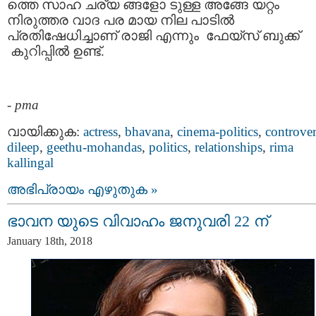
ത്തെ സാഹ ചര്യ ങ്ങളോ ടുള്ള അങ്ങേ യറ്റം
നിരുത്തര വാദ പര മായ നില പാടില്‍
പ്രതിഷേധിച്ചാണ് രാജി എന്നും ഫേയ്സ് ബുക്ക്
കുറിപ്പിൽ ഉണ്ട്.
-
pma
വായിക്കുക:
actress
,
bhavana
,
cinema-politics
,
controve
dileep
,
geethu-mohandas
,
politics
,
relationships
,
rima
kallingal
അഭിപ്രായം എഴുതുക »
ഭാവന യുടെ വിവാഹം ജനുവരി 22 ന്
January 18th, 2018