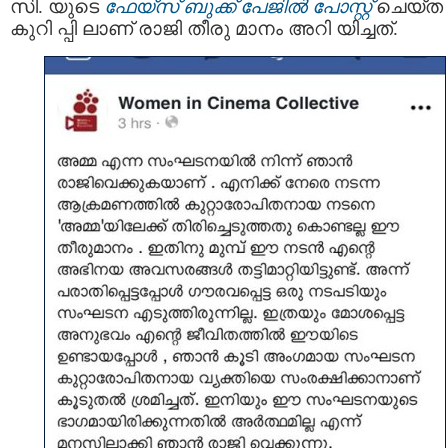
സി. യുടെ
ഫേയ്സ് ബുക്ക് പേജിൽ പോസ്റ്റ്
ചെയ്ത
കുറി പ്പി ലാണ് രാജി തീരു മാനം അറി യിച്ചത്.