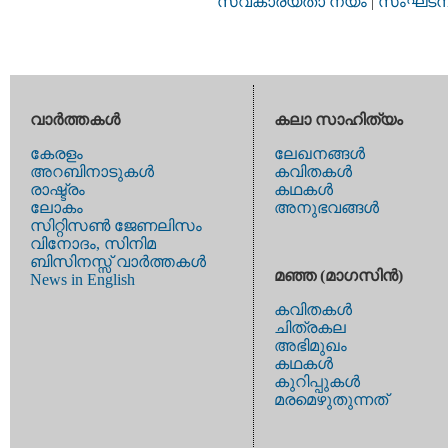
സ്വകാര്യതാ നയം
|
സംഘടനാ 
വാര്‍ത്തകള്‍
കലാ സാഹിത്യം
കേരളം
ലേഖനങ്ങള്‍
അറബിനാടുകള്‍
കവിതകള്‍
രാഷ്ട്രം
കഥകള്‍
ലോകം
അനുഭവങ്ങള്‍
സിറ്റിസണ്‍ ജേണലിസം
വിനോദം, സിനിമ
ബിസിനസ്സ് വാര്‍ത്തകള്‍
മഞ്ഞ (മാഗസിന്‍)
News in English
കവിതകള്‍
ചിത്രകല
അഭിമുഖം
കഥകള്‍
കുറിപ്പുകള്‍
മരമെഴുതുന്നത്