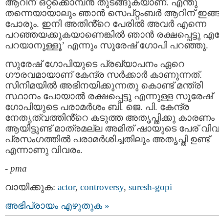
ആറിന് ഒറ്റക്കൊമ്പൻ തുടങ്ങുകയാണ്. എന്തു
തന്നെയായാലും ഞാൻ സെപ്റ്റംബർ ആറിന് ഇങ്ങ
പോരും. ഇനി അതിൻ്റെ പേരിൽ അവർ എന്നെ
പറഞ്ഞയക്കുകയാണെങ്കിൽ ഞാൻ രക്ഷപ്പെട്ടു എന
പറയാനുള്ളൂ’ എന്നും സുരേഷ് ഗോപി പറഞ്ഞു.
സുരേഷ് ഗോപിയുടെ പ്രഖ്യാപനം ഏറെ
ഗൗരവമായാണ് കേന്ദ്ര സര്‍ക്കാര്‍ കാണുന്നത്.
സിനിമയിൽ അഭിനയിക്കുന്നതു കൊണ്ട് മന്ത്രി
സ്ഥാനം പോയാൽ രക്ഷപ്പെട്ടു എന്നുള്ള സുരേഷ്
ഗോപിയുടെ പരാമര്‍ശം ബി. ജെ. പി. കേന്ദ്ര
നേതൃത്വത്തിൻ്റെ കടുത്ത അതൃപ്തിക്കു കാരണം
ആയിട്ടുണ്ട് മാത്രമല്ല അമിത് ഷായുടെ പേര് വി
പ്രസംഗത്തില്‍ പരാമര്‍ശിച്ചതിലും അതൃപ്തി ഉണ്ട്
എന്നാണു വിവരം.
-
pma
വായിക്കുക:
actor
,
controversy
,
suresh-gopi
അഭിപ്രായം എഴുതുക »