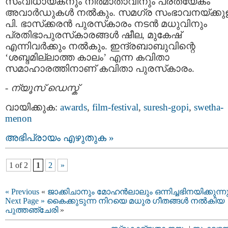
സംവിധായകനും നിര്‍മാതാവിനും പ്രത്യേകം
അവാര്‍ഡുകള്‍ നല്‍കും. സമഗ്ര സംഭാവനയ്ക്കുള
പി. ഭാസ്‌ക്കരന്‍ പുരസ്‌കാരം നടന്‍ മധുവിനും
പ്രതിഭാപുരസ്‌കാരങ്ങള്‍ ഷീല, മുകേഷ്
എന്നിവര്‍ക്കും നല്‍കും. ഇന്ദ്രബാബുവിന്റെ
‘ശബ്ദമില്ലാത്ത കാലം’ എന്ന കവിതാ
സമാഹാരത്തിനാണ് കവിതാ പുരസ്‌കാരം.
-
ന്യൂസ് ഡെസ്ക്
വായിക്കുക:
awards
,
film-festival
,
suresh-gopi
,
swetha-
menon
അഭിപ്രായം എഴുതുക »
1 of 2
1
2
»
« Previous
«
ജാക്കിചാനും മോഹന്‍ലാലും ഒന്നിച്ചഭിനയിക്കുന്ന
Next Page »
കൈക്കുടുന്ന നിറയെ മധുര ഗീതങ്ങള്‍ നല്‍കിയ
പുത്തഞ്ചേരി
»