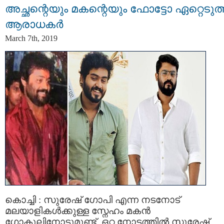
അച്ഛന്റെയും മകന്റെയും ഫോട്ടോ ഏറ്റെടുത്
ആരാധകര്‍
March 7th, 2019
കൊച്ചി : സുരേഷ് ഗോപി എന്ന നടനോട്
മലയാളികൾക്കുള്ള സ്നേഹം മകൻ
ഗോകുലിനോടുമുണ്ട്. ഒറ്റ നോട്ടത്തിൽ സുരേഷ്