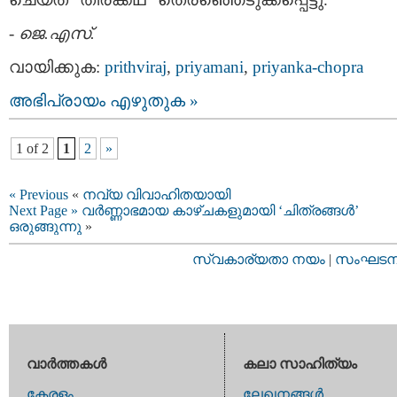
-
ജെ.എസ്.
വായിക്കുക:
prithviraj
,
priyamani
,
priyanka-chopra
അഭിപ്രായം എഴുതുക »
1 of 2
1
2
»
« Previous
«
നവ്യ വിവാഹിതയായി
Next Page »
വര്‍ണ്ണാഭമായ കാഴ്ചകളുമായി ‘ചിത്രങ്ങള്‍’
ഒരുങ്ങുന്നു
»
സ്വകാര്യതാ നയം
|
സംഘടനാ 
വാര്‍ത്തകള്‍
കലാ സാഹിത്യം
കേരളം
ലേഖനങ്ങള്‍