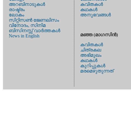
അറബിനാടുകള്‍
കവിതകള്‍
രാഷ്ട്രം
കഥകള്‍
ലോകം
അനുഭവങ്ങള്‍
സിറ്റിസണ്‍ ജേണലിസം
വിനോദം, സിനിമ
ബിസിനസ്സ് വാര്‍ത്തകള്‍
മഞ്ഞ (മാഗസിന്‍)
News in English
കവിതകള്‍
ചിത്രകല
അഭിമുഖം
കഥകള്‍
കുറിപ്പുകള്‍
മരമെഴുതുന്നത്