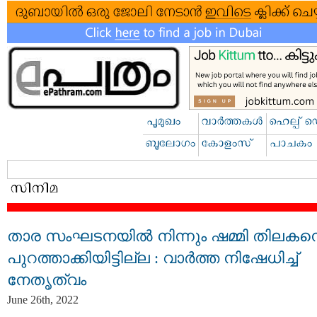
താര സംഘടനയിൽ നിന്നും ഷമ്മി തിലകന
പുറത്താക്കിയിട്ടില്ല : വാർത്ത നിഷേധിച്ച്
നേതൃത്വം
June 26th, 2022