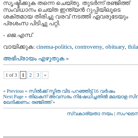
സൃഷ്ടിക്കുക തന്നെ ചെയ്തു. തുടർന്ന് രഞ്ജിത്ത്
സംവിധാനം ചെയ്ത ഇന്ത്യൻ റുപ്പിയിലൂടെ
ശക്തമായ തിരിച്ചു വരവ് നടത്തി ഏവരുടേയും
പ്രശംസ പിടിച്ചു പറ്റി.
-
ജെ.എസ്.
വായിക്കുക:
cinema-politics
,
controversy
,
obituary
,
thil
അഭിപ്രായം എഴുതുക »
1 of 3
1
2
3
»
« Previous
«
സില്‍ക്ക് സ്മിത വിട പറഞ്ഞിട്ട് 16 വര്‍ഷം
Next Page »
തിലകന് അവസരം നിഷേധിച്ചതില്‍ മലയാള സി
ഖേദിക്കണം: രഞ്ജിത്ത്
»
സ്വകാര്യതാ നയം
|
സംഘടനാ 