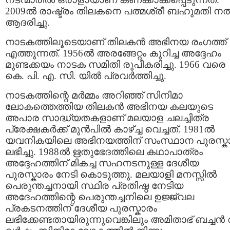
2009ൽ രാഷ്ട്രം തിലകനെ പത്മശ്രീ ബഹുമതി ന
ആദരിച്ചു.
നാടകത്തിലൂടെയാണ് തിലകൻ അഭിനയ രംഗത്ത്
എത്തുന്നത്. 1956ൽ അരങ്ങേറ്റം കുറിച്ച അദ്ദേഹം
മുണ്ടക്കയം നാടക സമിതി രൂപീകരിച്ചു. 1966 വരെ
കെ. പി. എ. സി. യിൽ പ്രവർത്തിച്ചു.
നാടകത്തിന്റെ മർമ്മം അറിഞ്ഞ് സിനിമാ
ലോകത്തെത്തിയ തിലകൻ അഭിനയ കലയുടെ
അപാര സാദ്ധ്യതകളാണ് മലയാള ചലച്ചിത്ര
പ്രേക്ഷകർക്ക് മുൻപിൽ കാഴ്ച്ച വെച്ചത്. 1981ൽ
യവനികയിലെ അഭിനയത്തിന് സംസ്ഥാന പുരസ്ക
ലഭിച്ചു. 1988ൽ ഋതുഭേദത്തിലെ കഥാപാത്രം
അദ്ദേഹത്തിന് മികച്ച സഹനടനുള്ള ദേശീയ
പുരസ്കാരം നേടി കൊടുത്തു. മലയാളി മനസ്സിൽ
പെരുന്തച്ചനായി സ്ഥിര പ്രതിഷ്ഠ നേടിയ
അദേഹത്തിന്റെ പെരുന്തച്ചനിലെ ഉജ്ജ്വല
പ്രകടനത്തിന് ദേശീയ പുരസ്കാരം
ലഭിക്കേണ്ടതായിരുന്നുവെങ്കിലും അമിതാഭ് ബച്ച