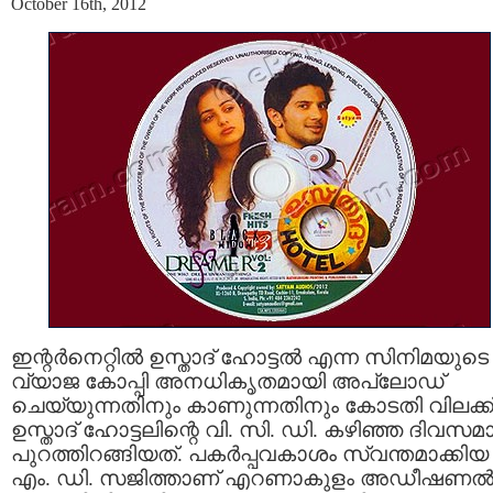
October 16th, 2012
ഇന്റര്‍നെറ്റില്‍ ഉസ്താദ് ഹോട്ടല്‍ എന്ന സിനിമയുടെ
വ്യാജ കോപ്പി അനധികൃതമായി അപ്‌ലോഡ്
ചെയ്യുന്നതിനും കാണുന്നതിനും കോടതി വിലക്ക്
ഉസ്താദ് ഹോട്ടലിന്റെ വി. സി. ഡി. കഴിഞ്ഞ ദിവസമ
പുറത്തിറങ്ങിയത്. പകര്‍പ്പവകാശം സ്വന്തമാക്കിയ
എം. ഡി. സജിത്താണ് എറണാകുളം അഡീഷണല്