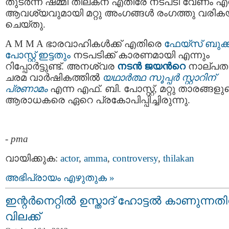
തുടർന്ന് ഷമ്മി തിലകന് എതിരേ നടപടി വേണം എന
ആവശ്യവുമായി മറ്റു അംഗങ്ങൾ രംഗത്തു വരിക
ചെയ്തു.
A M M A ഭാരവാഹികൾക്ക് എതിരെ
ഫേയ്സ് ബുക്ക
പോസ്റ്റ് ഇട്ടതും
നടപടിക്ക് കാരണമായി എന്നും
റിപ്പോര്‍ട്ടുണ്ട്. അനശ്വര
നടന്‍ ജയന്‍റെ
നാല്പത
ചരമ വാര്‍ഷികത്തില്‍
യഥാര്‍ത്ഥ സൂപ്പര്‍ സ്റ്റാറിന്
പ്രണാമം
എന്ന എഫ്. ബി. പോസ്റ്റ്, മറ്റു താരങ്ങളു
ആരാധകരെ ഏറെ പ്രകോപിപ്പിച്ചിരുന്നു.
-
pma
വായിക്കുക:
actor
,
amma
,
controversy
,
thilakan
അഭിപ്രായം എഴുതുക »
ഇന്റര്‍‌നെറ്റില്‍ ഉസ്താദ് ഹോട്ടല്‍ കാണുന്നത
വിലക്ക്