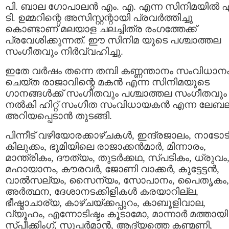
പി. ബാല ഗോപാലന്‍ എം. എ. എന്ന സിനിമയില്‍ 
ടി. ഉമ്മറിന്റെ അസിസ്റ്റന്റായി പ്രവർത്തിച്ചു
കൊണ്ടാണ് മലയാള ചലച്ചിത്ര രംഗത്തേക്ക്
പ്രവേശിക്കുന്നത്. ഈ സിനിമ യുടെ പശ്ചാത്തല
സംഗീതവും നിർവ്വഹിച്ചു.
ഇതേ വർഷം തന്നെ തമ്പി കണ്ണന്താനം സംവിധാന
ചെയ്ത രാജാവിന്റെ മകൻ എന്ന സിനിമയുടെ
ഗാനങ്ങൾക്ക് സംഗീതവും പശ്ചാത്തല സംഗീതവും
നൽകി ഹിറ്റ് സംഗീത സംവിധായകൻ എന്ന ലേബ
അറിയപ്പെടാൻ തുടങ്ങി.
പിന്നീട് വഴിയോരക്കാഴ്ചകൾ, ഇന്ദ്രജാലം, നാടോട
കിലുക്കം, ഭൂമിയിലെ രാജാക്കൻമാർ, മിന്നാരം,
മാന്ത്രികം, ദൗത്യം, തുടർക്കഥ, സ്പടികം, ധ്രുവം
മഹായാനം, കൗരവർ, ജോണി വാക്കർ, കുട്ടേട്ടന്‍,
വാല്‍സല്യം, സൈന്യം, സോപാനം, പൈതൃകം,
അർത്ഥന, ദേശാനടക്കിളികൾ കരയാറില്ല,
ഭീഷ്മാചാര്യ, കാഴ്ചയ്ക്കപ്പുറം, കാബൂളിവാല,
വ്യൂഹം, എന്നോടിഷ്ടം കൂടാമോ, മാന്നാര്‍ മത്തായി
സ്പീക്കിംഗ്, സൂപ്പർമാൻ, ആദ്യത്തെ കണ്മണി,