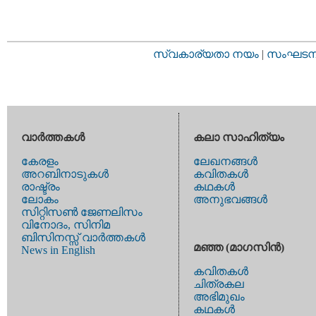
സ്വകാര്യതാ നയം
|
സംഘടനാ 
വാര്‍ത്തകള്‍
കലാ സാഹിത്യം
കേരളം
ലേഖനങ്ങള്‍
അറബിനാടുകള്‍
കവിതകള്‍
രാഷ്ട്രം
കഥകള്‍
ലോകം
അനുഭവങ്ങള്‍
സിറ്റിസണ്‍ ജേണലിസം
വിനോദം, സിനിമ
ബിസിനസ്സ് വാര്‍ത്തകള്‍
മഞ്ഞ (മാഗസിന്‍)
News in English
കവിതകള്‍
ചിത്രകല
അഭിമുഖം
കഥകള്‍