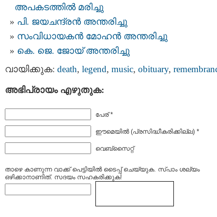
അപകടത്തില്‍ മരിച്ചു
പി. ജയചന്ദ്രൻ അന്തരിച്ചു
സംവിധായകൻ മോഹൻ അന്തരിച്ചു
കെ. ജെ. ജോയ് അന്തരിച്ചു
വായിക്കുക:
death
,
legend
,
music
,
obituary
,
remembran
അഭിപ്രായം എഴുതുക:
പേര് *
ഈമെയില്‍ (പ്രസിദ്ധീകരിക്കില്ല) *
വെബ്സൈറ്റ്
താഴെ കാണുന്ന വാക്ക് പെട്ടിയില്‍ ടൈപ്പ്‌ ചെയ്യുക. സ്പാം ശല്യം
ഒഴിക്കാനാണിത്. സദയം സഹകരിക്കുക!