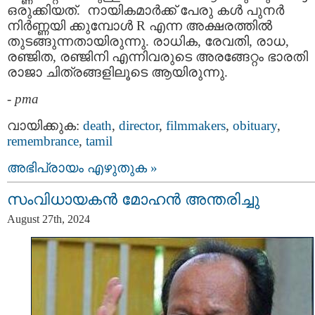
ഒരുക്കിയത്. നായികമാർക്ക് പേരു കൾ പുനർ
നിർണ്ണയി ക്കുമ്പോൾ R എന്ന അക്ഷരത്തിൽ
തുടങ്ങുന്നതായിരുന്നു. രാധിക, രേവതി, രാധ,
രഞ്ജിത, രഞ്ജിനി എന്നിവരുടെ അരങ്ങേറ്റം ഭാരതി
രാജാ ചിത്രങ്ങളിലൂടെ ആയിരുന്നു.
-
pma
വായിക്കുക:
death
,
director
,
filmmakers
,
obituary
,
remembrance
,
tamil
അഭിപ്രായം എഴുതുക »
സംവിധായകൻ മോഹൻ അന്തരിച്ചു
August 27th, 2024