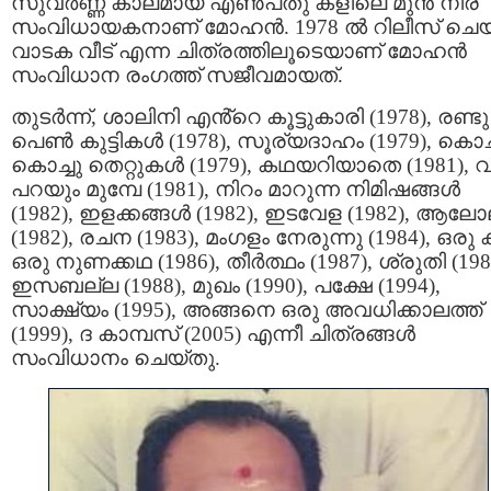
സുവർണ്ണ കാലമായ എൺപതു കളിലെ മുൻ നിര
സംവിധായകനാണ് മോഹൻ. 1978 ൽ റിലീസ് ചെ
വാടക വീട് എന്ന ചിത്രത്തിലൂടെയാണ് മോഹൻ
സംവിധാന രംഗത്ത് സജീവമായത്.
തുടർന്ന്, ശാലിനി എൻ്റെ കൂട്ടുകാരി (1978), രണ്ടു
പെൺ കുട്ടികൾ (1978), സൂര്യദാഹം (1979), കൊച്
കൊച്ചു തെറ്റുകൾ (1979), കഥയറിയാതെ (1981), വ
പറയും മുമ്പേ (1981), നിറം മാറുന്ന നിമിഷങ്ങൾ
(1982), ഇളക്കങ്ങൾ (1982), ഇടവേള (1982), ആലോ
(1982), രചന (1983), മംഗളം നേരുന്നു (1984), ഒരു
ഒരു നുണക്കഥ (1986), തീർത്ഥം (1987), ശ്രുതി (198
ഇസബല്ല (1988), മുഖം (1990), പക്ഷേ (1994),
സാക്ഷ്യം (1995), അങ്ങനെ ഒരു അവധിക്കാലത്ത്
(1999), ദ കാമ്പസ് (2005) എന്നീ ചിത്രങ്ങൾ
സംവിധാനം ചെയ്തു.