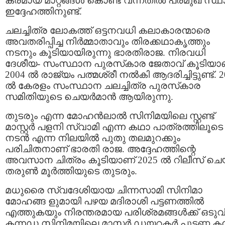
കരമായ മാറ്റങ്ങൾ കൊണ്ട് വന്നതിൽ പ്രമുഖ സ്ഥ
ഇദ്ദേഹത്തിനുണ്ട്.
ചലച്ചിത്ര ലോകത്ത് ഒട്ടനവധി കലാകാരന്മാരെ
അവതരിപ്പിച്ച നിർമ്മാതാവും തിരക്കഥാകൃത്തും
നടനും കൂടിയായിരുന്നു ഭാരതിരാജ. നിരവധി
ദേശീയ- സംസ്ഥാന പുരസ്‌കാര ജേതാവ് കൂടിയാണ
2004 ൽ രാജ്യം പത്മശ്രീ നൽകി ആദരിച്ചിട്ടുണ്ട്. 
ൽ കേരളം സംസ്ഥാന ചലച്ചിത്ര പുരസ്‌കാര
സമിതിയുടെ ചെയർമാൻ ആയിരുന്നു.
തുടരും എന്ന മോഹൻലാൽ സിനിമയിലെ സ്റ്റണ്ട്
മാസ്റ്റർ പളനി സ്വാമി എന്ന കഥാ പാത്രത്തിലൂടെ
നടൻ എന്ന നിലയിൽ പുതു തലമുറക്കും
പരിചിതനാണ് ഭാരതി രാജ. അദ്ദേഹത്തിന്റെ
അവസാന ചിത്രം കൂടിയാണ് 2025 ൽ റിലീസ് ചെ
തരുൺ മൂർത്തിയുടെ തുടരും.
മധുരൈ സ്വദേശിയായ ചിന്നസാമി സിനിമാ
മോഹങ്ങ ളുമായി പഴയ മദിരാശി പട്ടണത്തിൽ
എത്തുകയും നിരന്തരമായ പരിശ്രമങ്ങൾക്ക് ഒടു
കന്നഡ സിനിമയിലെ മാസ്റ്റർ ഡയറക്ടർ പുട്ടണ്ണ 