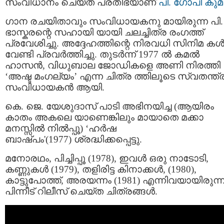
സംവിധാനം ചെയ്ത പ്രതിഭയാണ്
പി. ഗോപി കുമ
ഗാന രചയിതാവും സംവിധായകനു മായിരുന്ന പി.
ഭാസ്കരന്റെ സഹായി യായി ചലച്ചിത്ര രംഗത്ത്
പ്രവേശിച്ചു. അദ്ദേഹത്തിന്റെ നിരവധി സിനിമ കള്‍ക
വേണ്ടി പ്രവര്‍ത്തിച്ചു. തുടര്‍ന്ന് 1977 ല്‍ കമല്‍
ഹാസന്‍, വിധുബാല ജോഡികളെ അണി നിരത്തി
‘അഷ്ട മംഗല്യം’ എന്ന ചിത്ര ത്തിലൂടെ സ്വതന്ത്
സംവിധായകന്‍ ആയി.
കെ. ജെ. യേശുദാസ് പാടി അഭിനയിച്ച (ആയിരം
കാതം അകലെ യാണെങ്കിലും മായാതെ മക്കാ
മനസ്സിൽ നിൽപ്പൂ) ‘ഹര്‍ഷ
ബാഷ്പം'(1977) ശ്രദ്ധിക്കപ്പെട്ടു.
മനോരഥം, പിച്ചിപ്പൂ (1978), ഇവള്‍ ഒരു നാടോടി,
കണ്ണുകള്‍ (1979), തളിരിട്ട കിനാക്കള്‍, (1980),
കാട്ടുപോത്ത്, അരയന്നം (1981) എന്നിവയായിരുന്ന
പിന്നീട് റിലീസ് ചെയ്ത ചിത്രങ്ങള്‍.