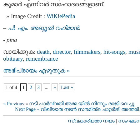
കുമാർ എന്നിവര്‍ സഹോദരങ്ങളാണ്.
Image Credit :
WiKiePedia
–
പി. എം. അബ്ദുല്‍ റഹിമാന്‍
.
-
pma
വായിക്കുക:
death
,
director
,
filmmakers
,
hit-songs
,
musi
obituary
,
remembrance
അഭിപ്രായം എഴുതുക »
1 of 4
1
2
3
...
»
Last »
« Previous
«
നടി പാര്‍വ്വതി അമ്മ യില്‍ നിന്നും രാജി വെച്ചു
Next Page »
വിഖ്യാത നടൻ സൗമിത്ര ചാറ്റർജി അന്തരിച
സ്വകാര്യതാ നയം
|
സംഘടനാ 