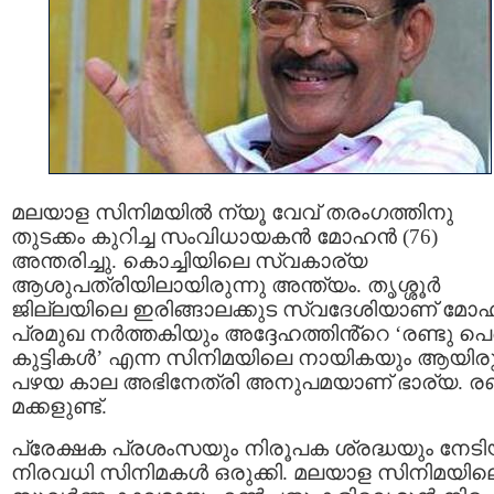
മലയാള സിനിമയിൽ ന്യൂ വേവ് തരംഗത്തിനു
തുടക്കം കുറിച്ച സംവിധായകൻ മോഹൻ (76)
അന്തരിച്ചു. കൊച്ചിയിലെ സ്വകാര്യ
ആശുപത്രിയിലായിരുന്നു അന്ത്യം. തൃശ്ശൂർ
ജില്ലയിലെ ഇരിങ്ങാലക്കുട സ്വദേശിയാണ് മോ
പ്രമുഖ നർത്തകിയും അദ്ദേഹത്തിൻ്റെ ‘രണ്ടു 
കുട്ടികൾ’ എന്ന സിനിമയിലെ നായികയും ആയിരു
പഴയ കാല അഭിനേത്രി അനുപമയാണ് ഭാര്യ. രണ
മക്കളുണ്ട്.
പ്രേക്ഷക പ്രശംസയും നിരൂപക ശ്രദ്ധയും നേട
നിരവധി സിനിമകൾ ഒരുക്കി. മലയാള സിനിമയില