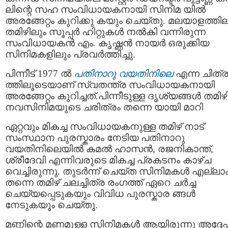
ലിന്റെ സഹ സംവിധായകനായി സിനിമ യിൽ
അരങ്ങേറ്റം കുറിക്കു കയും ചെയ്തു. മലയാളത്തില
തമിഴിലും സൂപ്പർ ഹിറ്റുകൾ നൽകി വന്നിരുന്ന
സംവിധായകൻ എം. കൃഷ്ണൻ നായർ ഒരുക്കിയ
സിനിമകളിലും പ്രവർത്തിച്ചു.
പിന്നീട് 1977 ൽ
പതിനാറു വയതിനിലെ
എന്ന ചിത്
ത്തിലൂടെയാണ് സ്വതന്ത്ര സംവിധായകനായി
അരങ്ങേറ്റം കുറിച്ചത്.പിന്നീടുള്ള ദൃശ്യങ്ങൾ തമി
നവസിനിമയുടെ ചരിത്രം തന്നെ യായി മാറി
ഏറ്റവും മികച്ച സംവിധായകനുള്ള തമിഴ്‌ നാട്
സംസ്ഥാന പുരസ്കാരം നേടിയ പതിനാറു
വയതിനിലെയിൽ കമൽ ഹാസൻ, രജനികാന്ത്,
ശ്രീദേവി എന്നിവരുടെ മികച്ച പ്രകടനം കാഴ്ച
വെച്ചിരുന്നു. തുടർന്ന് ചെയ്ത സിനിമകൾ എല്ലാ
തന്നെ തമിഴ് ചലച്ചിത്ര രംഗത്ത് ഏറെ ചർച്ച
ചെയ്യപ്പെടുകയും വിവിധ പുരസ്കാര ങ്ങൾ
നേടുകയും ചെയ്തു.
മണ്ണിന്റെ മണമുള്ള സിനിമകൾ ആയിരുന്നു അദ്ദേ