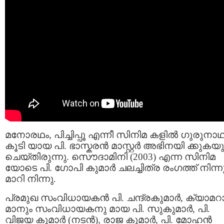
മനോരഥം, പിച്ചിപ്പൂ എന്നീ സിനിമ കളിൽ ഗുരുനാഥ
കൂടി യായ പി. ഭാസ്കരൻ മാസ്റ്റർ അഭിനയി ക്കുകയു
ചെയ്തിരുന്നു. സൌദാമിനി (2003) എന്ന സിനിമ
യോടെ പി. ഗോപി കുമാർ ചലച്ചിത്ര രംഗത്ത് നിന്ന
മാറി നിന്നു.
പ്രമുഖ സംവിധായകന്‍ പി. ചന്ദ്രകുമാര്‍, ക്യാമറ
മാനും സംവിധായകനു മായ പി. സുകുമാര്‍, പി.
വിജയ കുമാർ (നടൻ), രാജ കുമാർ, പി. മോഹൻ