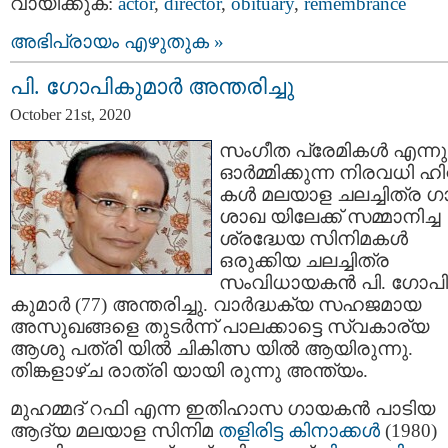
വായിക്കുക:
actor
,
director
,
obituary
,
remembrance
അഭിപ്രായം എഴുതുക »
പി. ഗോപികുമാർ അന്തരിച്ചു
October 21st, 2020
സംഗീത പ്രേമികള്‍ എന്നു
ഓർമ്മിക്കുന്ന നിരവധി ഹിറ്
കള്‍ മലയാള ചലച്ചിത്ര 
ശാഖ യിലേക്ക് സമ്മാനിച്ച
ശ്രദ്ധേയ സിനിമകള്‍
ഒരുക്കിയ ചലച്ചിത്ര
സംവിധായകൻ പി. ഗോപി
കുമാർ (77) അന്തരിച്ചു. വാർദ്ധക്യ സഹജമായ
അസുഖങ്ങളെ തുടർന്ന് പാലക്കാട്ടെ സ്വകാര്യ
ആശു പത്രി യില്‍ ചികിത്സ യില്‍ ആയിരുന്നു.
തിങ്കളാഴ്‌ച രാത്രി യായി രുന്നു അന്ത്യം.
മുഹമ്മദ് റഫി എന്ന ഇതിഹാസ ഗായകന്‍ പാടിയ
ആദ്യ മലയാള സിനിമ
തളിരിട്ട കിനാക്കള്‍
(1980)