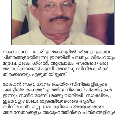
സംസ്ഥാന – ദേശീയ തലങ്ങളിൽ ശ്രദ്ധേയമായ
ചിത്രങ്ങളായിരുന്നു ഇവയിൽ പലതും. വിടപറയും
മുമ്പേ, മുഖം, ശ്രുതി, ആലോലം, അങ്ങനെ ഒരു
അവധിക്കാലത്ത് എന്നീ അഞ്ചു സിനിമകൾക്ക്
തിരക്കഥയും എഴുതിയിട്ടുണ്ട്.
മോഹൻ സംവിധാനം ചെയ്ത സിനിമകളിലൂടെ
ചലച്ചിത്ര രംഗത്ത് എത്തിയ നിരവധി പ്രതിഭകൾ
ഇന്നും സജീവമാണ്. (മഞ്ജു വാര്യർ -സാക്ഷ്യം-,
ഇടവേള ബാബു തുടങ്ങിയവരുടെ ആദ്യ
സിനിമകൾ). മറ്റു ഭാഷകളിലെ ശ്രദ്ധേയരായ
അഭിനേതാക്കളും അദ്ദേഹത്തിൻറെ ചിത്രങ്ങളിലൂ