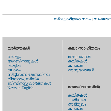
സ്വകാര്യതാ നയം
|
സംഘടനാ 
വാര്‍ത്തകള്‍
കലാ സാഹിത്യം
കേരളം
ലേഖനങ്ങള്‍
അറബിനാടുകള്‍
കവിതകള്‍
രാഷ്ട്രം
കഥകള്‍
ലോകം
അനുഭവങ്ങള്‍
സിറ്റിസണ്‍ ജേണലിസം
വിനോദം, സിനിമ
ബിസിനസ്സ് വാര്‍ത്തകള്‍
മഞ്ഞ (മാഗസിന്‍)
News in English
കവിതകള്‍
ചിത്രകല
അഭിമുഖം
കഥകള്‍