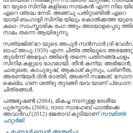
റേ യുടെ സിനിമ കളിലെ നായകന്‍ എന്ന നില യി
ഏറെ ശ്രദ്ധ നേടി. അഞ്ചു പതിറ്റാണ്ടില്‍ ഏറെ
യായി ബംഗാളി സിനിമ യിലും കൊല്‍ക്കത്ത യുടെ
കലാ- സാംസ്കാരിക രംഗ ത്തും അടയാളപ്പെടു ത്ത
നാമം തന്നെ ആയിരുന്നു.
സത്യജിത് റേ യുടെ അപുർ സൻസാര്‍ (ദി വേൾഡ
ഓഫ് അപു-1959) എന്ന ചിത്ര ത്തിലൂടെ അരങ്ങേറ്റ
തുടര്‍ന്ന് അദ്ദേഹ ത്തിന്റെ തന്നെ പതിനഞ്ചോളം
സിനിമ കളുടെ ഭാഗമായി. തീൻ കന്യ, അഭിജാൻ,
ചാരുലത, കാപുരുഷ്, ആകാശ് കുസും, പരിണീത,
അരണ്യേർ ദിൻ രാത്രി, അശനി സങ്കേത്, സോന
കെല്ല, ഗണ ശത്രു തുടങ്ങി യവ യാണ് പ്രധാന
ചിത്രങ്ങൾ.
പത്മഭൂഷൺ (2004), മികച്ച നടനുള്ള ദേശീയ
പുരസ്കാരം (2006), ദാദാ സാഹേബ് ഫാൽക്കെ
അവാർഡ് (2012) ജേതാവ് കൂടിയാണ്
സൗമിത്ര
ചാറ്റർജി
.
മൃണാള്‍ സെന്‍ അന്തരിച്ചു