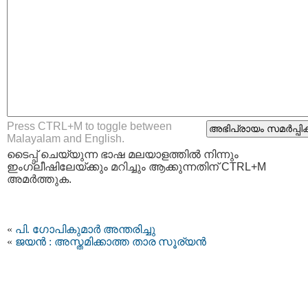
Press CTRL+M to toggle between
Malayalam and English.
ടൈപ്പ്‌ ചെയ്യുന്ന ഭാഷ മലയാളത്തില്‍ നിന്നും
ഇംഗ്ലീഷിലേയ്ക്കും മറിച്ചും ആക്കുന്നതിന് CTRL+M
അമര്‍ത്തുക.
«
പി. ഗോപികുമാർ അന്തരിച്ചു
«
ജയൻ : അസ്തമിക്കാത്ത താര സൂര്യൻ