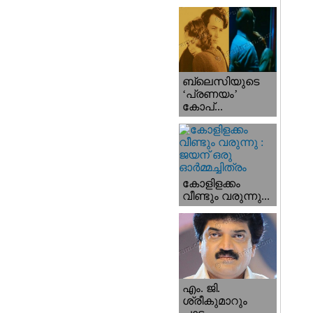
ബ്ലെസിയുടെ
‘പ്രണയം’
കോപ്...
കോളിളക്കം
വീണ്ടും വരുന്നു...
എം. ജി.
ശ്രീകുമാറും