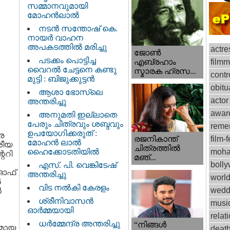
സമ്മാനവുമായി
മോഹൻലാൽ
നടന്‍ സന്തോഷ് കെ.
നായര്‍ വാഹന
അപകടത്തില്‍ മരിച്ചു
actre
ജോണ്‍
പടക്കം പൊട്ടിച്ച
film
എബ്രഹാം
വൈറൽ ചേട്ടനെ കണ്ടു
സ്മാരക ഹ്രസ...
contr
മുട്ടി : ബിജുക്കുട്ടൻ
obitu
ആശാ ഭോസ്‌ലെ
actor
അന്തരിച്ചു
awar
അനുമതി ഇല്ലാതെ
പേരും ചിത്രവും ശബ്ദവും
reme
ഉപയോഗിക്കരുത് :
ര
രജനികാന്ത്
film-f
മോഹന്‍ ലാല്‍
ശീയ
ചിത്രത്തിൽ
ഹൈക്കോടതിയിൽ
moha
്ററി
മഞ്...
boll
എസ്. പി. വെങ്കിടേഷ്
 ഓഫ്
അന്തരിച്ചു
worl
‍
വിട നല്‍കി കേരളം
wedd
‍
ശ്രീനിവാസന്‍
musi
ഓര്‍മ്മയായി
relat
ധര്‍മ്മേന്ദ്ര അന്തരിച്ചു
“നിങ്ങള്‍
ുമായ
deat