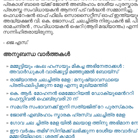
പ്രകാശ്‌ ബാരെ യ്ക്ക് ജോണ്‍ അബ്രഹാം ദേശീയ പുരസ്കാര
പ്രശസ്ത സംവിധായകന്‍ ആനന്ദ്‌ പട് വര്‍ദ്ധന്‍ സമ്മാനിച്ചു.
ഫെഡറേഷന്‍ ഓഫ് ഫിലിം സൊസൈറ്റീസ്‌ ഓഫ് ഇന്ത്യയു
അദ്ധ്യക്ഷന്‍ വി. കെ. ജോസഫ്‌, ചലച്ചിത്ര നിരൂപകന്‍ ജി. പി
രാമചന്ദ്രന്‍ , സംവിധായകന്‍ ഷെറി (ആദി മദ്ധ്യാന്തം) എന്നി
സന്നിഹിതരായിരുന്നു.
-
ജെ.എസ്.
അനുബന്ധ വാര്‍ത്തകള്‍
മമ്മൂട്ടിയും ഷംല ഹംസയും മികച്ച അഭിനേതാക്കൾ :
അവാർഡുകൾ വാരിക്കൂട്ടി മഞ്ഞുമ്മൽ ബോയ്സ്
രാജ്യാന്തര ചലച്ചിത്ര മേള : മനുഷ്യാവസ്ഥയെ
പ്രതിഫലിപ്പിക്കുന്ന മേള എന്നു മുഖ്യമന്ത്രി
കെ. ആർ. മോഹനൻ മെമ്മോറിയൽ ഡോക്യുമെന്‍ററി
ഫെസ്റ്റിവല്‍ ഫെബ്രുവരി 20 ന്
സമഗ്ര സംഭാവനക്ക് ഇനി സത്യജിത് റേ പുരസ്‌കാരം
ജോണ്‍ എബ്രഹാം സ്മാരക ഹ്രസ്വ ചലച്ചിത്ര മേള
ഗോവ ചല ച്ചിത്ര മേള യിൽ മലയാള ത്തിനു അഭിമാന നേട്
ഈ വർഷം തമിഴ് സിനിമക്ക് ലഭിക്കുന്ന ദേശീയ അവാർഡ്
മമ്മൂട്ടിയിലൂടെ ; ശരത് കുമാർ