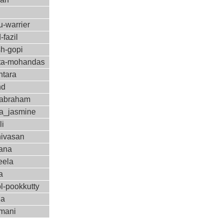
-warrier
-fazil
sh-gopi
a-mohandas
ntara
nd
-abraham
a_jasmine
li
nivasan
ana
eela
a
l-pookkutty
ha
amani