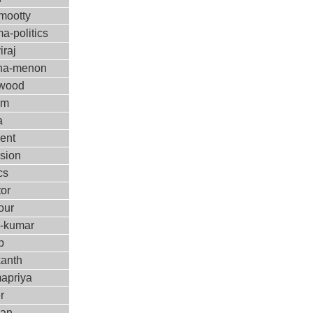
ootty
a-politics
iraj
ha-menon
ywood
ilm
a
ent
ision
cs
tor
our
m-kumar
p
kanth
apriya
r
kan