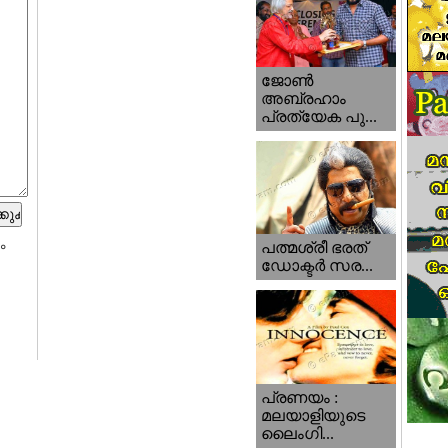
ജോണ്‍
അബ്രഹാം
പ്രത്യേക പു...
ം
പത്മശ്രീ ഭരത്
ഡോക്ടര്‍ സര...
പ്രണയം :
മലയാളിയുടെ
ലൈംഗി...