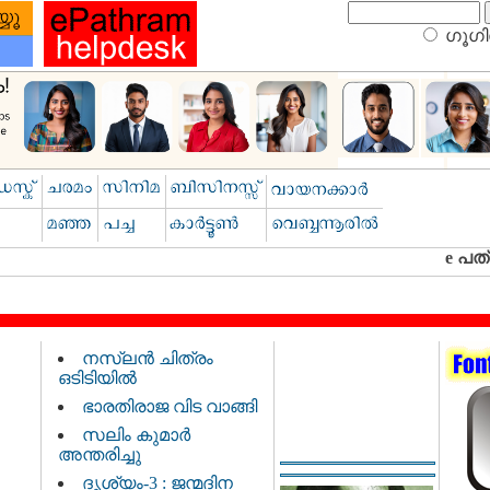
ഗൂഗിള
നസ്‌ലൻ ചിത്രം
ഒടിടിയിൽ
ഭാരതിരാജ വിട വാങ്ങി
സലിം കുമാർ
അന്തരിച്ചു
ദൃശ്യം-3 : ജന്മദിന