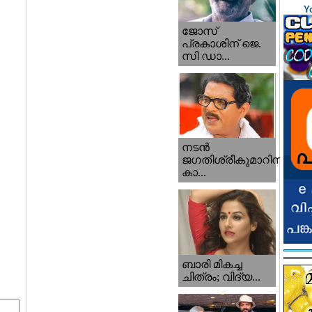
Y
ജോസ്
പ്രകാശിന് ജെ.
സി ഡാ...
നടന്‍
ജഗതിശ്രീകുമാറിനു
കാ...
ബാരി മികച്ച
ചിത്രം; വിദ്യ...