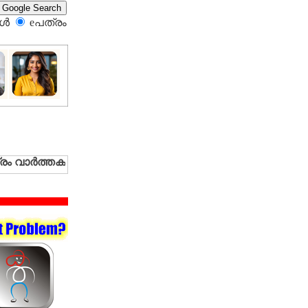
്‍
eപത്രം‍