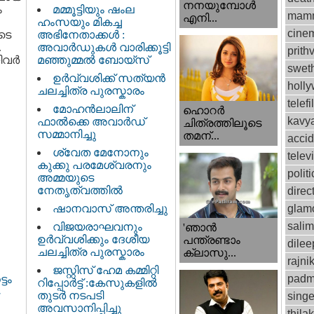
നനയുമ്പോള്‍
ം
മമ്മൂട്ടിയും ഷംല
mamm
എനി...
ഹംസയും മികച്ച
cinem
ടെ
അഭിനേതാക്കൾ :
.
അവാർഡുകൾ വാരിക്കൂട്ടി
prithv
വര്‍
മഞ്ഞുമ്മൽ ബോയ്സ്
swet
ഉർവ്വശിക്ക് സത്യൻ
holl
ചലച്ചിത്ര പുരസ്കാരം
telef
മോഹൻലാലിന്
ഹൊറര്‍
kavy
ഫാല്‍ക്കെ അവാര്‍ഡ്
ചിത്രത്തിലൂടെ
സമ്മാനിച്ചു
തമന്...
accid
ശ്വേത മേനോനും
telev
കുക്കു പരമേശ്വരനും
politi
അമ്മയുടെ
നേതൃത്വത്തിൽ
direc
ഷാനവാസ് അന്തരിച്ചു
glam
sali
വിജയരാഘവനും
'ഞാന്‍
ഉര്‍വ്വശിക്കും ദേശീയ
പന്ത്രണ്ടാം
dilee
ചലച്ചിത്ര പുരസ്കാരം
ക്ലാസു...
rajni
ജസ്റ്റിസ്‌ ഹേമ കമ്മിറ്റി
padm
ടം
റിപ്പോർട്ട് : കേസുകളിൽ
തുടർ നടപടി
singe
അവസാനിപ്പിച്ചു
thila