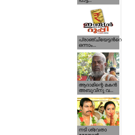
പാട്ട...
പ്രാഞ്ചിയേട്ടന്‍റെ
ഒന്നാം...
ആദാമിന്റെ മകന്‍
അബുവിനു വ...
നടി ശ്വേതാ