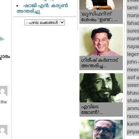
ഷാജി എൻ. കരുൺ
tamil
അന്തരിച്ചു
'ലൂസിഫറി'ന്
manju
ശേഷം ‘ഉണ്ട’; ...
fahad
sure
mamt
sh-
naya
lege
കാരം
ഗിരീഷ് കര്‍ണാട്
john
അന്തരിച്ച...
meer
asif a
sree
bhav
shak
 the
എവിടെ
amm
ജോണ്‍?...
rasoo
kani
priy