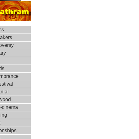
ss
makers
oversy
ary
ds
mbrance
estival
nlal
ywood
d-cinema
ing
c
ionships
h