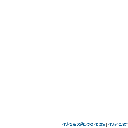
സ്വകാര്യതാ നയം
|
സംഘടനാ 