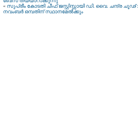
ബേസ് തയ്യാറാക്കുന്നു
«
സുപ്രീം കോടതി ചീഫ് ജസ്റ്റിസ്സായി ഡി. വൈ. ചന്ദ്ര ചൂഢ് 
നവംബര്‍ ഒമ്പതിന് സ്ഥാനമേല്‍ക്കും