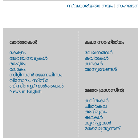
സ്വകാര്യതാ നയം
|
സംഘടനാ 
വാര്‍ത്തകള്‍
കലാ സാഹിത്യം
കേരളം
ലേഖനങ്ങള്‍
അറബിനാടുകള്‍
കവിതകള്‍
രാഷ്ട്രം
കഥകള്‍
ലോകം
അനുഭവങ്ങള്‍
സിറ്റിസണ്‍ ജേണലിസം
വിനോദം, സിനിമ
ബിസിനസ്സ് വാര്‍ത്തകള്‍
മഞ്ഞ (മാഗസിന്‍)
News in English
കവിതകള്‍
ചിത്രകല
അഭിമുഖം
കഥകള്‍
കുറിപ്പുകള്‍
മരമെഴുതുന്നത്