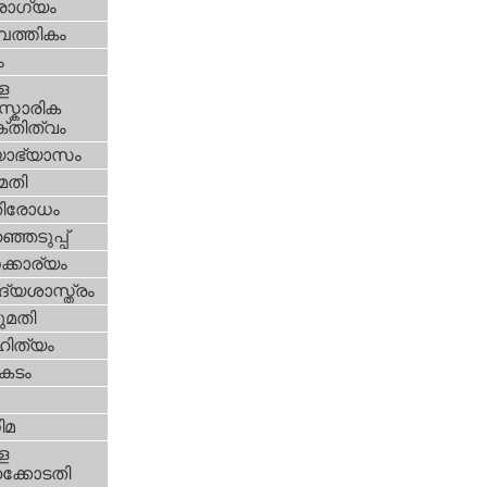
ോഗ്യം
പത്തികം
ം
ള
്കാരിക
്തിത്വം
യാഭ്യാസം
മതി
തിരോധം
്ഞെടുപ്പ്
്കാര്യം
്യശാസ്ത്രം
മതി
ിത്യം
കടം
ിമ
ള
്കോടതി