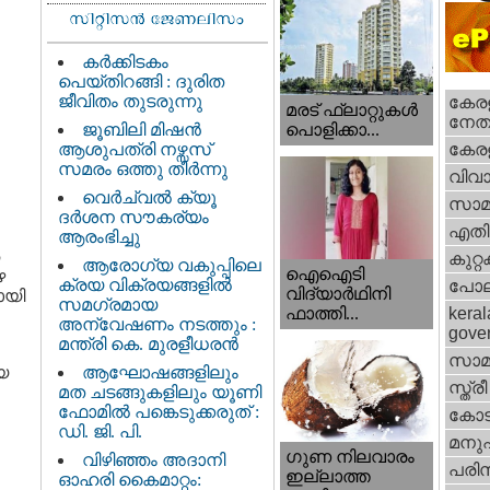
കർക്കിടകം
പെയ്തിറങ്ങി : ദുരിത
ജീവിതം തുടരുന്നു
കേരള
മരട് ഫ്ലാറ്റുകൾ
നേതാ
ജൂബിലി മിഷൻ
പൊളിക്കാ...
ആശുപത്രി നഴ്സസ്
കേരള
സമരം ഒത്തു തീർന്നു
വിവാ
വെര്‍ച്വല്‍ ക്യൂ
സാമ
ദര്‍ശന സൗകര്യം
എതിര്
ആരംഭിച്ചു
കുറ്
ആരോഗ്യ വകുപ്പിലെ
ഐഐടി
ഴ
ക്രയ വിക്രയങ്ങളിൽ
പോല
വിദ്യാര്‍ഥിനി
ായി
സമഗ്രമായ
ഫാത്തി...
keral
അന്വേഷണം നടത്തും :
gove
മന്ത്രി കെ. മുരളീധരൻ
സാമ
യ
ആഘോഷങ്ങളിലും
സ്ത്രീ
മത ചടങ്ങുകളിലും യൂണി
ഫോമിൽ പങ്കെടുക്കരുത് :
കോട
ഡി. ജി. പി.
മനു
ഗുണ നിലവാരം
വിഴിഞ്ഞം അദാനി
പരിസ
ഇല്ലാത്ത
ഓഹരി കൈമാറ്റം: