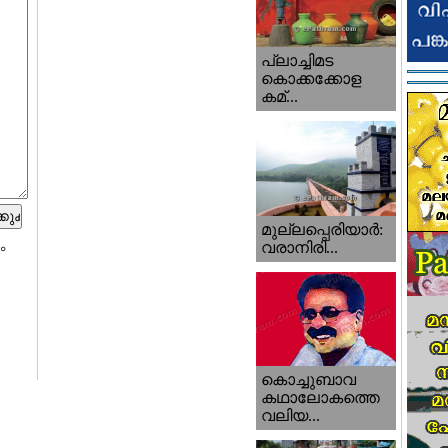
പ്ലാച്ചിമട
കൊക്കക്കോള
കമ്...
മുല്ലപ്പെരിയാര്‍:
ം
വരാനിരി...
കൊച്ചുബാവ
കഥാലോകത്തെ
വലിയ...