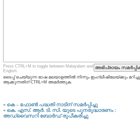
Press CTRL+M to toggle between Malayalam and
English.
ടൈപ്പ്‌ ചെയ്യുന്ന ഭാഷ മലയാളത്തില്‍ നിന്നും ഇംഗ്ലീഷിലേയ്ക്കും മറിച്ചു
ആക്കുന്നതിന് CTRL+M അമര്‍ത്തുക.
«
കെ – ഫോണ്‍ പദ്ധതി നാടിന് സമര്‍പ്പിച്ചു
«
കെ. എസ്. ആര്‍. ടി. സി. യുടെ പുനരുദ്ധാരണം :
അഡ്വൈസറി ബോർഡ് രൂപീകരിച്ചു