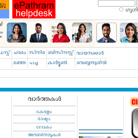
ഗൂഗിള