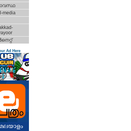
ാവസ്ഥ
l-media
akkad-
vayoor
‍നെറ്റ്‌
our Ad Here