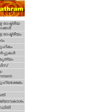
 രാഷ്ട്രീയ
ക്കള്‍
 രാഷ്ട്രീയം
ദം
ൂഹികം
‍പ്പുകള്‍
റകൃത്യം
ീസ്‌
a-
rnment-
ൂഹ്യക്ഷേമം
തി
ഷ്യാവകാശം
്ഥിതി