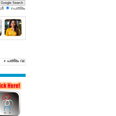
്‍
eപത്രം‍