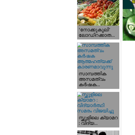
‘നോക്കുകൂലി’
ലോഡിറക്കാത...
സാമ്പത്തിക
അസമത്വം
കര്‍ഷക...
സ്ക്കൂളിലെ ക്യാമറ
: വിദ്യ...