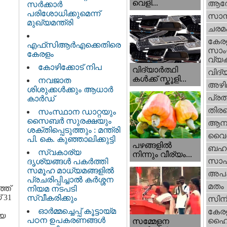
വെളി...
ആര
സർക്കാർ
പരിശോധിക്കുമെന്ന്
സാമ്
മുഖ്യമന്ത്രി
ചരമ
കേര
എഫ്‌സിആർഎക്കെതിരെ
സാംസ
കേരളം
വ്യക
കോഴിക്കോട് നിപ
വിദ്യാർത്ഥി
വിദ്
കൾക്ക് സ്കൂളി...
നവജാത
അഴി
ശിശുക്കള്‍ക്കും ആധാര്‍
പ്ര
കാര്‍ഡ്
തിരഞ
സംസ്ഥാന ഡാറ്റയും
സൈബർ സുരക്ഷയും
ആനക
ശക്തിപ്പെടുത്തും : മന്ത്രി
വൈദ
പി. കെ. കുഞ്ഞാലിക്കുട്ടി
പഴങ്ങളില്‍
ബഹു
സ്വകാര്യ
നിന്നും വീര്യം...
സാഹ
ദൃശ്യങ്ങള്‍ പകര്‍ത്തി
സമൂഹ മാധ്യമങ്ങളില്‍
അപ
പ്രചരിപ്പിച്ചാൽ കർശ്ശന
മതം
്ത്
നിയമ നടപടി
 31
സ്വീകരിക്കും
സിന
ഓർമ്മച്ചെപ്പ് കൂട്ടായ്മ
കേര
്യ
പഠന ഉപകരണങ്ങൾ
ഹൈക
സമ്മേളന