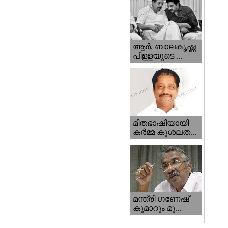
ആര്‍. ബാലകൃഷ്ണ
പിള്ളയുടെ ...
മിതഭാഷിയായി
കര്‍മ്മ കുശലത...
മന്ത്രി ഗണേഷ്‌
കുമാറും മു...