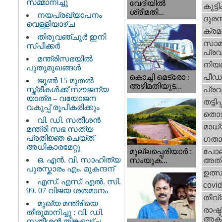
സമ്മാനിച്ചു
വേദിയില്‍
കുട്ട
ശ്രീമതി...
നയപ്രഖ്യാപനം
ദുരന
വെള്ളിയാഴ്ച
ക്ര
തിരുവഞ്ചൂർ ഇനി
സാമ
സ്പീക്കർ
പ്രവ
മന്ത്രിസഭയിൽ
നിയ
പുതുമുഖങ്ങൾ
പീഡ
കൊച്ചി മെട്രോ :
ജൂൺ 15 മുതൽ
അഴിമതിയുട...
സ്ത്രീകൾക്ക് സൗജന്യ
പ്ര
യാത്ര – വയോജന
തട്ടിപ്പ്
വകുപ്പ് രൂപീകരിക്കും
തൊഴ
വി. ഡി. സതീശന്‍
മാധ്
മന്ത്രി സഭ സത്യ
പ്രതിജ്ഞ ചെയ്ത്
ഗതാ
അധികാരമേറ്റു
മുല്ലപ്പെരിയാര്‍ :
പോല
ഒ. എൻ. വി. സാഹിത്യ
സംയുക്...
അതി
പുരസ്കാരം എം. മുകന്ദന്
ഉത്
എസ്. എസ്. എൽ. സി.
covi
99. 07 വിജയ ശതമാനം
തീവ്
മുഖ്യ മന്ത്രിയെ
രാഷ്ട
തീരുമാനിച്ചു : വി. ഡി.
അക്
സതീശന്‍ തിങ്കളാഴ്ച