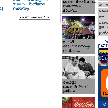
ലൈംഗികപീഢനം:
സത്യ പ്രതിജ്ഞ
കാല
സന്തോഷ്
ചെയ്യും
ട്
മാധവ...
socia
മഴ
chav
guru
ഇന്റര്
മന്ത്രി
Y
മോഹനനൊപ്പം
വനിതാ ...
കേരളാ
കോണ്‍ഗ്രസ്സ്
(ബി) പ...