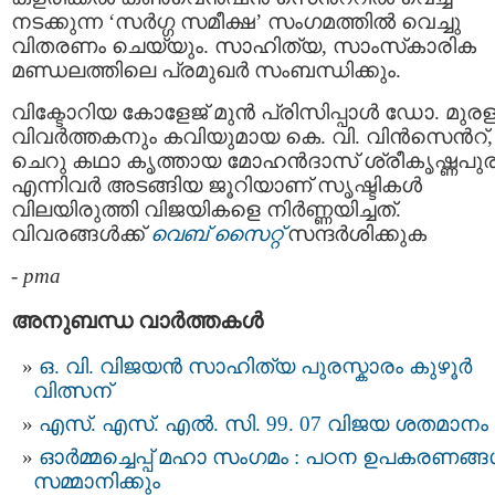
നടക്കുന്ന ‘സർഗ്ഗ സമീക്ഷ’ സംഗമത്തിൽ വെച്ചു
വിതരണം ചെയ്യും. സാഹിത്യ, സാംസ്‌കാരിക
മണ്ഡലത്തിലെ പ്രമുഖർ സംബന്ധിക്കും.
വിക്ടോറിയ കോളേജ് മുൻ പ്രിസിപ്പാള്‍ ഡോ. മുരള
വിവർത്തകനും കവിയുമായ കെ. വി. വിൻസെന്‍റ്,
ചെറു കഥാ കൃത്തായ മോഹൻദാസ് ശ്രീകൃഷ്ണപുര
എന്നിവര്‍ അടങ്ങിയ ജൂറിയാണ് സൃഷ്ടികൾ
വിലയിരുത്തി വിജയികളെ നിർണ്ണയിച്ചത്.
വിവരങ്ങള്‍ക്ക്
വെബ് സൈറ്റ്
സന്ദര്‍ശിക്കുക
-
pma
അനുബന്ധ വാര്‍ത്തകള്‍
ഒ. വി. വിജയൻ സാഹിത്യ പുരസ്കാരം കുഴൂർ
വിത്സന്
എസ്. എസ്. എൽ. സി. 99. 07 വിജയ ശതമാനം
ഓർമ്മച്ചെപ്പ് മഹാ സംഗമം : പഠന ഉപകരണങ്
സമ്മാനിക്കും