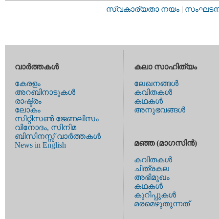
സ്വകാര്യതാ നയം
|
സംഘടനാ 
വാര്‍ത്തകള്‍
കലാ സാഹിത്യം
കേരളം
ലേഖനങ്ങള്‍
അറബിനാടുകള്‍
കവിതകള്‍
രാഷ്ട്രം
കഥകള്‍
ലോകം
അനുഭവങ്ങള്‍
സിറ്റിസണ്‍ ജേണലിസം
വിനോദം, സിനിമ
ബിസിനസ്സ് വാര്‍ത്തകള്‍
മഞ്ഞ (മാഗസിന്‍)
News in English
കവിതകള്‍
ചിത്രകല
അഭിമുഖം
കഥകള്‍
കുറിപ്പുകള്‍
മരമെഴുതുന്നത്