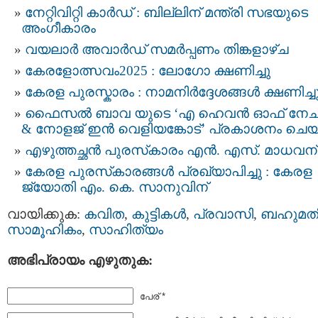
നേറ്റിവിറ്റി കാര്‍ഡ് : ബില്ലിന് മന്ത്രി സഭയുടെ
അംഗീകാരം
വയലാർ അവാർഡ് സമർപ്പണം തിങ്കളാഴ്ച
കേരളോത്സവം2025 : ലോഗോ ക്ഷണിച്ചു
കേരള പുരസ്കാരം : നാമനിർദ്ദേശങ്ങൾ ക്ഷണിച്ച
ഫൈസൽ ബാവ യുടെ ‘എ ഹെവൻ ഓഫ് നേച
& നോളജ് ഇൻ വെളിയങ്കോട്’ പ്രകാശനം ചെയ
എഴുത്തച്ഛന്‍ പുരസ്‌കാരം എന്‍. എസ്. മാധവന്
കേരള പുരസ്‌കാരങ്ങൾ പ്രഖ്യാപിച്ചു : കേരള
ജ്യോതി എം. കെ. സാനുവിന്
വായിക്കുക:
കവിത
,
കുട്ടികള്‍
,
പ്രവാസി
,
ബഹുമത
സാമൂഹികം
,
സാഹിത്യം
അഭിപ്രായം എഴുതുക:
പേര് *