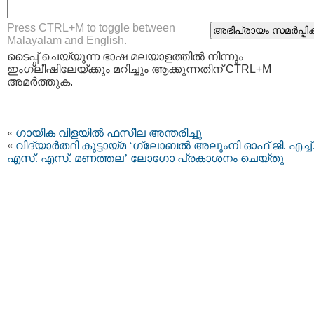
Press CTRL+M to toggle between
Malayalam and English.
ടൈപ്പ്‌ ചെയ്യുന്ന ഭാഷ മലയാളത്തില്‍ നിന്നും
ഇംഗ്ലീഷിലേയ്ക്കും മറിച്ചും ആക്കുന്നതിന് CTRL+M
അമര്‍ത്തുക.
«
ഗായിക വിളയില്‍ ഫസീല അന്തരിച്ചു
«
വിദ്യാര്‍ത്ഥി കൂട്ടായ്മ ‘ഗ്ലോബൽ അലൂംനി ഓഫ് ജി. എച്ച്
എസ്. എസ്. മണത്തല’ ലോഗോ പ്രകാശനം ചെയ്തു