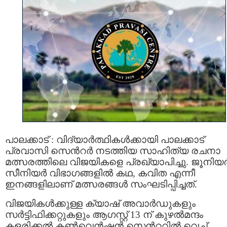
പാലക്കാട് : വിദ്യാർത്ഥികൾക്കായി പാലക്കാട്
പ്രവാസി സെന്‍റർ നടത്തിയ സാഹിത്യ രചനാ
മത്സരത്തിലെ വിജയികളെ പ്രഖ്യാപിച്ചു. ജൂനിയ
സീനിയർ വിഭാഗങ്ങളിൽ കഥ, കവിത എന്നീ
ഇനങ്ങളിലാണ് മത്സരങ്ങൾ സംഘടിപ്പിച്ചത്.
വിജയികൾക്കുള്ള ക്യാഷ് അവാർഡുകളും
സർട്ടിഫിക്കറ്റുകളും ആഗസ്റ്റ് 13 ന് കുഴൽമന്ദം
കളരിക്കൽ കൺവെൻഷൻ സെന്‍ററിൽ വെച്ച്