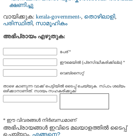
ക്ഷണിച്ചു
വായിക്കുക:
kerala-government-
,
തൊഴിലാളി
,
പരിസ്ഥിതി
,
സാമൂഹികം
അഭിപ്രായം എഴുതുക:
പേര് *
ഈമെയില്‍ (പ്രസിദ്ധീകരിക്കില്ല) *
വെബ്സൈറ്റ്
താഴെ കാണുന്ന വാക്ക് പെട്ടിയില്‍ ടൈപ്പ്‌ ചെയ്യുക. സ്പാം ശല്യം
ഒഴിക്കാനാണിത്. സദയം സഹകരിക്കുക!
* ഈ വിവരങ്ങള്‍ നിര്‍ബന്ധമാണ്
അഭിപ്രായങ്ങള്‍ ഇവിടെ മലയാളത്തില്‍ ടൈപ്പ്
ചെയ്യാം.
എങ്ങനെ?