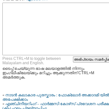
Press CTRL+M to toggle between
Malayalam and English.
ടൈപ്പ്‌ ചെയ്യുന്ന ഭാഷ മലയാളത്തില്‍ നിന്നും
ഇംഗ്ലീഷിലേയ്ക്കും മറിച്ചും ആക്കുന്നതിന് CTRL+M
അമര്‍ത്തുക.
«
നാടൻ കലാകാര പുരസ്കാരം : ഫോക്‌ലോർ അക്കാദമി യില്‍
അപേക്ഷിക്കാം
«
എഞ്ചിനീയറിംഗ് – ഫാർമ്മസി കോഴ്‌സ് പ്രവേശന പരീക്ഷ
(കീം) ഫലം പ്രഖ്യാപിച്ചു