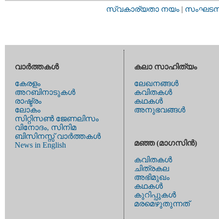
സ്വകാര്യതാ നയം
|
സംഘടനാ 
വാര്‍ത്തകള്‍
കലാ സാഹിത്യം
കേരളം
ലേഖനങ്ങള്‍
അറബിനാടുകള്‍
കവിതകള്‍
രാഷ്ട്രം
കഥകള്‍
ലോകം
അനുഭവങ്ങള്‍
സിറ്റിസണ്‍ ജേണലിസം
വിനോദം, സിനിമ
ബിസിനസ്സ് വാര്‍ത്തകള്‍
മഞ്ഞ (മാഗസിന്‍)
News in English
കവിതകള്‍
ചിത്രകല
അഭിമുഖം
കഥകള്‍
കുറിപ്പുകള്‍
മരമെഴുതുന്നത്