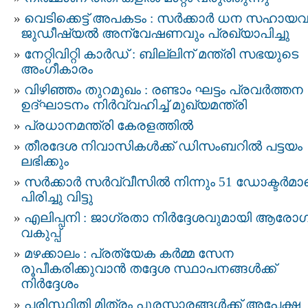
വെടിക്കെട്ട് അപകടം : സർക്കാർ ധന സഹായവ
ജുഡീഷ്യൽ അന്വേഷണവും പ്രഖ്യാപിച്ചു
നേറ്റിവിറ്റി കാര്‍ഡ് : ബില്ലിന് മന്ത്രി സഭയുടെ
അംഗീകാരം
വിഴിഞ്ഞം തുറമുഖം : രണ്ടാം ഘട്ടം പ്രവർത്തന
ഉദ്ഘാടനം നിർവ്വഹിച്ച് മുഖ്യമന്ത്രി
പ്രധാനമന്ത്രി കേരളത്തിൽ
തീരദേശ നിവാസികൾക്ക് ഡിസംബറിൽ പട്ടയം
ലഭിക്കും
സർക്കാർ സർവ്വീസിൽ നിന്നും 51 ഡോക്ടർമാ
പിരിച്ചു വിട്ടു
എലിപ്പനി : ജാഗ്രതാ നിർദ്ദേശവുമായി ആരോ
വകുപ്പ്‌
മഴക്കാലം : പ്രത്യേക കര്‍മ്മ സേന
രൂപീകരിക്കുവാൻ തദ്ദേശ സ്ഥാപനങ്ങള്‍ക്ക്
നിർദ്ദേശം
പരിസ്ഥിതി മിത്രം പുരസ്കാരങ്ങൾക്ക് അപേക്ഷ