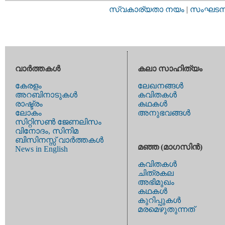
സ്വകാര്യതാ നയം
|
സംഘടനാ 
വാര്‍ത്തകള്‍
കലാ സാഹിത്യം
കേരളം
ലേഖനങ്ങള്‍
അറബിനാടുകള്‍
കവിതകള്‍
രാഷ്ട്രം
കഥകള്‍
ലോകം
അനുഭവങ്ങള്‍
സിറ്റിസണ്‍ ജേണലിസം
വിനോദം, സിനിമ
ബിസിനസ്സ് വാര്‍ത്തകള്‍
മഞ്ഞ (മാഗസിന്‍)
News in English
കവിതകള്‍
ചിത്രകല
അഭിമുഖം
കഥകള്‍
കുറിപ്പുകള്‍
മരമെഴുതുന്നത്