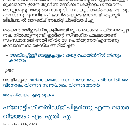
രൂക്ഷമാണ്. ഇതേ തുടര്‍ന്ന് മണിക്കൂറുകളോളം ഗതാഗതം
തടസ്സപ്പെട്ടു. അടുത്ത നാലു ദിവസം കൂടി ശക്തമായ മഴ തു
എന്നാണു മുന്നറിയിപ്പ്. ജാഗ്രതയുടെ ഭാഗമായി തൃശൂര്‍
ജില്ലയില്‍ ഓറഞ്ച് അലര്‍ട്ട് പ്രഖ്യാപിച്ചു.
തെക്കൻ തമിഴ്നാടിന് മുകളിലായി രൂപം കൊണ്ട ചക്രവാതച്ചുഴ
നില നിൽക്കുന്നുണ്ട്. ഇതിന്റെ സ്വാധീന ഫലമായാണ്
സംസ്ഥാനത്ത് അതി തീവ്ര മഴ പെയ്യുന്നത് എന്നാണു
കാലാവസ്ഥാ കേന്ദ്രം അറിയിച്ചത്.
അതിരപ്പിള്ളി വെള്ളച്ചാട്ടം : വ്യൂ പോയിന്‍റില്‍ നിന്നും
കാണാം
-
pma
വായിക്കുക:
tourism
,
കാലാവസ്ഥ
,
ഗതാഗതം
,
പരിസ്ഥിതി
,
മഴ
,
വിനോദം
,
വിനോദ സഞ്ചാരം
,
വിനോദയാത്ര
അഭിപ്രായം എഴുതുക »
ഫ്ലോട്ടിംഗ് ബ്രിഡ്ജ് പിളർന്നു എന്ന വാർത
വ്യാജം : എം. എൽ. എ.
November 30th, 2023