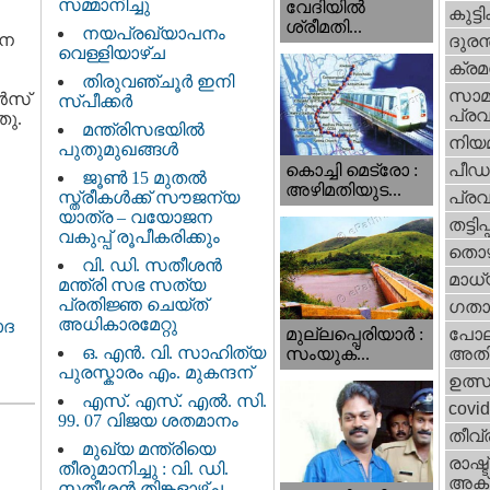
സമ്മാനിച്ചു
വേദിയില്‍
കുട്ട
ശ്രീമതി...
നയപ്രഖ്യാപനം
ാന
ദുരന
വെള്ളിയാഴ്ച
ക്ര
തിരുവഞ്ചൂർ ഇനി
സാമ
്‍സ്
സ്പീക്കർ
പ്രവ
തു.
മന്ത്രിസഭയിൽ
നിയ
പുതുമുഖങ്ങൾ
പീഡ
കൊച്ചി മെട്രോ :
ജൂൺ 15 മുതൽ
അഴിമതിയുട...
സ്ത്രീകൾക്ക് സൗജന്യ
പ്ര
യാത്ര – വയോജന
തട്ടിപ്പ്
വകുപ്പ് രൂപീകരിക്കും
തൊഴ
വി. ഡി. സതീശന്‍
മാധ്
മന്ത്രി സഭ സത്യ
പ്രതിജ്ഞ ചെയ്ത്
ഗതാ
അധികാരമേറ്റു
ോദ
മുല്ലപ്പെരിയാര്‍ :
പോല
ഒ. എൻ. വി. സാഹിത്യ
സംയുക്...
അതി
പുരസ്കാരം എം. മുകന്ദന്
ഉത്
എസ്. എസ്. എൽ. സി.
covi
99. 07 വിജയ ശതമാനം
തീവ്
മുഖ്യ മന്ത്രിയെ
രാഷ്ട
തീരുമാനിച്ചു : വി. ഡി.
അക്
സതീശന്‍ തിങ്കളാഴ്ച