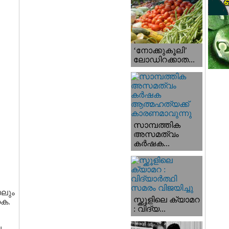
‘നോക്കുകൂലി’
ലോഡിറക്കാത...
സാമ്പത്തിക
അസമത്വം
കര്‍ഷക...
ോലും
സ്ക്കൂളിലെ ക്യാമറ
കെ.
: വിദ്യ...
ച