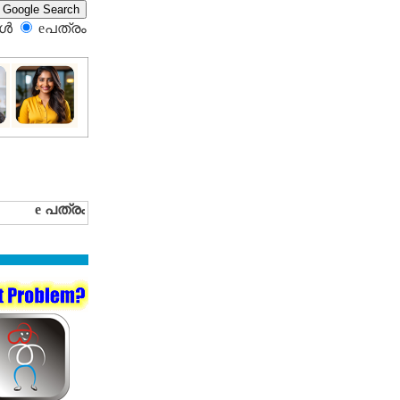
്‍
eപത്രം‍