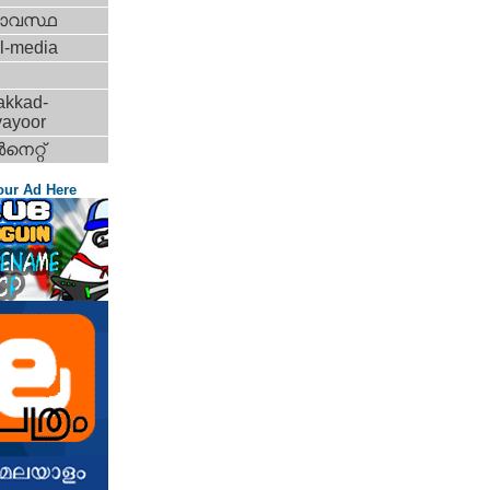
ാവസ്ഥ
l-media
akkad-
vayoor
‍നെറ്റ്‌
our Ad Here