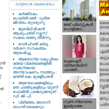
കർക്കിടകം
പെയ്തിറങ്ങി : ദുരിത
ജീവിതം തുടരുന്നു
കേരള
മരട് ഫ്ലാറ്റുകൾ
നേതാ
ജൂബിലി മിഷൻ
പൊളിക്കാ...
ആശുപത്രി നഴ്സസ്
കേരള
സമരം ഒത്തു തീർന്നു
വിവാ
വെര്‍ച്വല്‍ ക്യൂ
സാമ
ദര്‍ശന സൗകര്യം
എതിര്
ആരംഭിച്ചു
കുറ്
ആരോഗ്യ വകുപ്പിലെ
ഐഐടി
ന്‍
ക്രയ വിക്രയങ്ങളിൽ
പോല
വിദ്യാര്‍ഥിനി
ല.
സമഗ്രമായ
ഫാത്തി...
keral
അന്വേഷണം നടത്തും :
gove
്
മന്ത്രി കെ. മുരളീധരൻ
സാമ
ആഘോഷങ്ങളിലും
സ്ത്രീ
മത ചടങ്ങുകളിലും യൂണി
ഓൺ
ഫോമിൽ പങ്കെടുക്കരുത് :
കോട
ഡി. ജി. പി.
മനു
ഗുണ നിലവാരം
.
വിഴിഞ്ഞം അദാനി
പരിസ
ഇല്ലാത്ത
ഓഹരി കൈമാറ്റം: