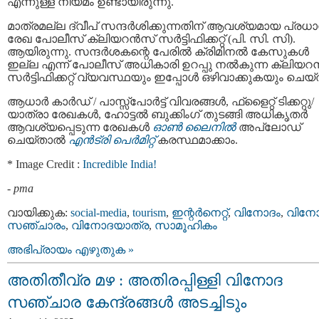
എന്നുള്ള നിയമം ഉണ്ടായിരുന്നു.
മാത്രമല്ല ദ്വീപ് സന്ദര്‍ശിക്കുന്നതിന് ആവശ്യമായ പ്രധ
രേഖ പോലീസ് ക്ലിയറന്‍സ് സര്‍ട്ടിഫിക്കറ്റ് (പി. സി. സി).
ആയിരുന്നു. സന്ദർശകന്റെ പേരിൽ ക്രിമിനല്‍ കേസുകൾ
ഇല്ല എന്ന് പോലീസ് അധികാരി ഉറപ്പു നൽകുന്ന ക്ലിയറന
സര്‍ട്ടിഫിക്കറ്റ് വ്യവസ്ഥയും ഇപ്പോൾ ഒഴിവാക്കുകയും ചെയ്
ആധാർ കാർഡ് / പാസ്സ്‌പോർട്ട് വിവരങ്ങൾ, ഫ്‌ളൈറ്റ് ടിക്കറ്റു/
യാത്രാ രേഖകൾ, ഹോട്ടൽ ബുക്കിംഗ് തുടങ്ങി അധികൃതർ
ആവശ്യപ്പെടുന്ന രേഖകൾ
ഓൺ ലൈനിൽ
അപ്ലോഡ്
ചെയ്താൽ
എൻട്രി പെർമിറ്റ്
കരസ്ഥമാക്കാം.
* Image Credit :
Incredible India!
-
pma
വായിക്കുക:
social-media
,
tourism
,
ഇന്റര്‍നെറ്റ്‌
,
വിനോദം
,
വിന
സഞ്ചാരം
,
വിനോദയാത്ര
,
സാമൂഹികം
അഭിപ്രായം എഴുതുക »
അതിതീവ്ര മഴ : അതിരപ്പിള്ളി വിനോദ
സഞ്ചാര കേന്ദ്രങ്ങള്‍ അടച്ചിടും