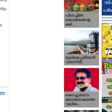
ടരും
പ്ലാച്ചിമട
കൊക്കക്കോള
കമ്...
ി
മുല്ലപ്പെരിയാര്‍:
വരാനിരി...
്ത
കൊച്ചുബാവ
കഥാലോകത്തെ
വലിയ...