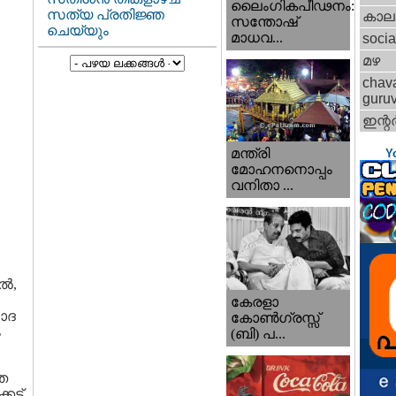
ലൈംഗികപീഢനം:
സത്യ പ്രതിജ്ഞ
കാല
സന്തോഷ്
ചെയ്യും
മാധവ...
socia
മഴ
chav
guru
ഇന്റര്
മന്ത്രി
Y
മോഹനനൊപ്പം
വനിതാ ...
ിൽ,
കേരളാ
നോദ
കോണ്‍ഗ്രസ്സ്
ം
(ബി) പ...
്ത
ട്ട്