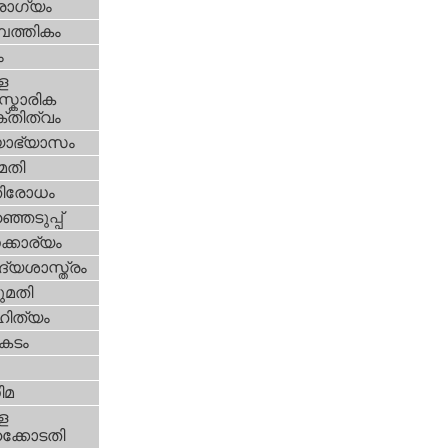
ോഗ്യം
പത്തികം
ം
ള
്കാരിക
്തിത്വം
യാഭ്യാസം
മതി
തിരോധം
്ഞെടുപ്പ്
്കാര്യം
്യശാസ്ത്രം
മതി
ിത്യം
കടം
ിമ
ള
്കോടതി