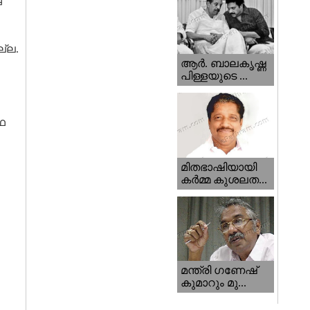
ല്ല.
ആര്‍. ബാലകൃഷ്ണ
പിള്ളയുടെ ...
ഥ
മിതഭാഷിയായി
കര്‍മ്മ കുശലത...
മന്ത്രി ഗണേഷ്‌
കുമാറും മു...