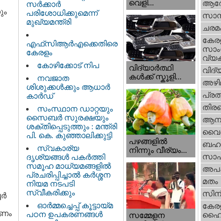
വെളി...
ആര
സർക്കാർ
ും
പരിശോധിക്കുമെന്ന്
സാമ്
മുഖ്യമന്ത്രി
ചരമ
കേര
എഫ്‌സിആർഎക്കെതിരെ
സാംസ
കേരളം
വ്യക
കോഴിക്കോട് നിപ
വിദ്യാർത്ഥി
വിദ്
കൾക്ക് സ്കൂളി...
നവജാത
അഴി
ശിശുക്കള്‍ക്കും ആധാര്‍
പ്ര
കാര്‍ഡ്
തിരഞ
സംസ്ഥാന ഡാറ്റയും
സൈബർ സുരക്ഷയും
ആനക
ശക്തിപ്പെടുത്തും : മന്ത്രി
വൈദ
പി. കെ. കുഞ്ഞാലിക്കുട്ടി
പഴങ്ങളില്‍
ബഹു
സ്വകാര്യ
നിന്നും വീര്യം...
സാഹ
ദൃശ്യങ്ങള്‍ പകര്‍ത്തി
സമൂഹ മാധ്യമങ്ങളില്‍
അപ
പ്രചരിപ്പിച്ചാൽ കർശ്ശന
മതം
നിയമ നടപടി
സ്വീകരിക്കും
സിന
്‍
ഓർമ്മച്ചെപ്പ് കൂട്ടായ്മ
കേര
േണം
പഠന ഉപകരണങ്ങൾ
ഹൈക
സമ്മേളന