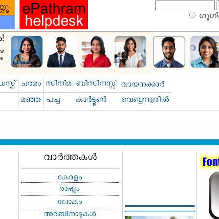
ഗൂഗിള