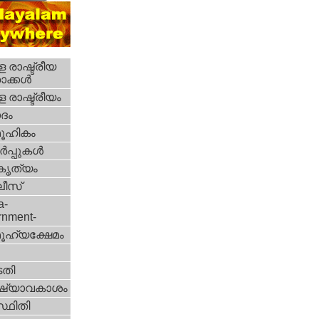
 രാഷ്ട്രീയ
ക്കള്‍
 രാഷ്ട്രീയം
ദം
ൂഹികം
‍പ്പുകള്‍
റകൃത്യം
ീസ്‌
a-
rnment-
ൂഹ്യക്ഷേമം
തി
ഷ്യാവകാശം
്ഥിതി