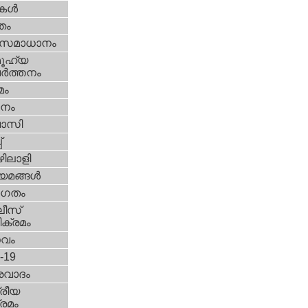
ികള്‍
്തം
മസമാധാനം
ൂഹ്യ
ര്‍ത്തനം
മം
നം
വാസി
‌
ിലാളി
യമങ്ങള്‍
ഗതം
ീസ്‌
ക്രമം
സവം
d-19
രവാദം
്രീയ
രമം