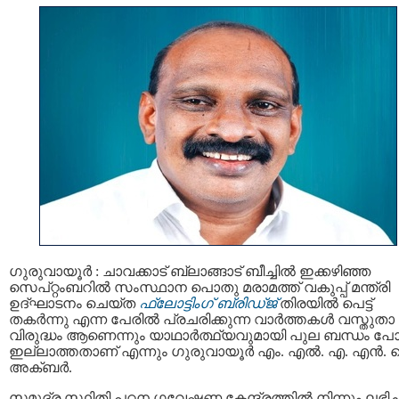
ഗുരുവായൂർ : ചാവക്കാട് ബ്ലാങ്ങാട് ബീച്ചില്‍ ഇക്കഴിഞ്ഞ
സെപ്റ്റംബറിൽ സംസ്ഥാന പൊതു മരാമത്ത് വകുപ്പ് മന്ത്രി
ഉദ്ഘാടനം ചെയ്ത
ഫ്ലോ‌ട്ടിംഗ് ബ്രിഡ്ജ്
തിരയിൽ പെട്ട്
തകർന്നു എന്ന പേരിൽ പ്രചരിക്കുന്ന വാർത്തകൾ വസ്തുതാ
വിരുദ്ധം ആണെന്നും യാഥാർത്ഥ്യവുമായി പുല ബന്ധം പ
ഇല്ലാത്തതാണ് എന്നും ഗുരുവായൂർ എം. എൽ. എ. എൻ. 
അക്ബർ.
സമുദ്ര സ്ഥിതി പഠന ഗവേഷണ കേന്ദ്രത്തിൽ നിന്നും ലഭിച്