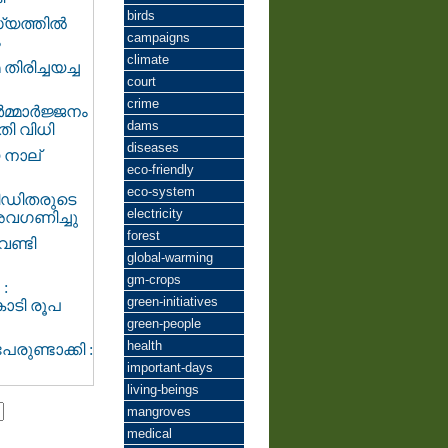
birds
്യത്തിൽ
campaigns
ം
climate
തിരിച്ചയച്ച
court
crime
ർമ്മാർജ്ജനം
dams
ി വിധി
diseases
 നാല്
eco-friendly
eco-system
ീഡിതരുടെ
electricity
അവഗണിച്ചു
forest
ണ്ടി
global-warming
gm-crops
‍
green-initiatives
കോടി രൂപ
green-people
health
രുണ്ടാക്കി :
important-days
living-beings
mangroves
medical