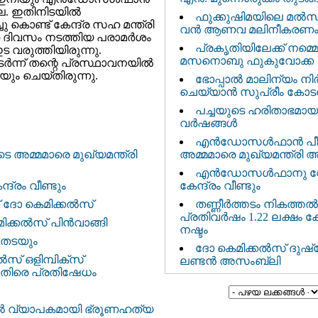
ല. ഇതിനിടയില്‍
ഫുക്കുഷിമയിലെ മൽസ
ൊണ്ട് കേന്ദ്ര സഹ മന്ത്രി
വൻ ആണവ മലിനീകരണ
 ദിവസം നടത്തിയ പരാമര്‍ശം
പ്രകൃതിയിലേക്ക് നമ്മെ 
വരുത്തിയിരുന്നു.
മസനൊബു ഫുകുവോക്ക
ന്ന് തന്റെ പ്രസ്ഥാവനയില്‍
ുകയും ചെയ്തിരുന്നു.
ഭോപ്പാൽ മാലിന്യം നി
ചെയ്യാൻ സുപ്രീം കോടത
പച്ചയുടെ ഹരിതാഭമായ
വര്‍ഷങ്ങള്‍
എന്‍ഡോസള്‍ഫാന്‍ പ
അമ്മമാരെ മുഖ്യമന്ത്രി 
 അമ്മമാരെ മുഖ്യമന്ത്രി
എന്‍ഡോസള്‍ഫാനു വേ
കേന്ദ്രം വീണ്ടും
്രം വീണ്ടും
തണ്ണീര്‍ത്തടം നികത്തൽ :
് ദോ കെമിക്കല്‍സ്‌
പ്രതിവര്‍ഷം 1.22 ലക്ഷം 
്കല്‍സ്‌ പിന്‍വാങ്ങി
നഷ്ടം
ി തടയും
ദോ കെമിക്കൽസ് ദുഷ്പേ
‍സ്‌ ഒളിമ്പിക്സ്‌
ലണ്ടൻ അസംബ്ലി
തിരെ പ്രതിഷേധം
്‍ വ്യാപകമായി ഭ്രൂണഹത്യ