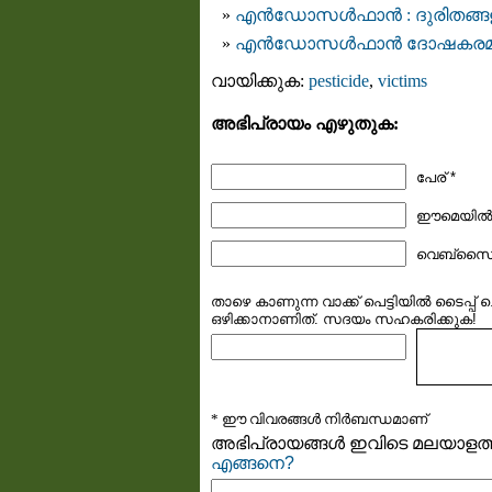
എന്‍ഡോസള്‍ഫാന്‍ : ദുരിതങ്ങ
എന്‍ഡോസള്‍ഫാന്‍ ദോഷകരമല്
വായിക്കുക:
pesticide
,
victims
അഭിപ്രായം എഴുതുക:
പേര് *
ഈമെയില്‍ (
വെബ്സൈറ്
താഴെ കാണുന്ന വാക്ക് പെട്ടിയില്‍ ടൈപ്പ്
ഒഴിക്കാനാണിത്. സദയം സഹകരിക്കുക!
* ഈ വിവരങ്ങള്‍ നിര്‍ബന്ധമാണ്
അഭിപ്രായങ്ങള്‍ ഇവിടെ മലയാളത്തി
എങ്ങനെ?