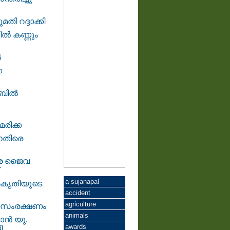
ി റദ്ദാക്കി
തിൽ കണ്ണും
ൽ
ന
ബിൽ
രിക്ക
നെതിരെ
രെ ജൈവ
a-sujanapal
രകൃതിയുടെ
accident
agriculture
തട സംരക്ഷണം
animals
ന്‍ യു.
awards
ി