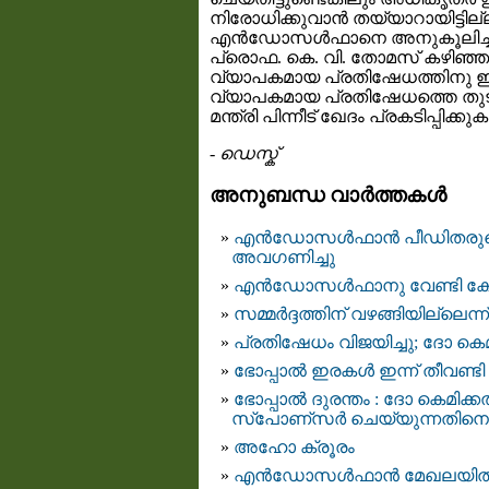
നിരോധിക്കുവാന്‍ തയ്യാറായിട്ടില്
എന്‍ഡോസള്‍ഫാനെ അനുകൂലിച്ചു ക
പ്രൊഫ. കെ. വി. തോമസ് കഴിഞ്ഞ
വ്യാപകമായ പ്രതിഷേധത്തിനു ഇട 
വ്യാപകമായ പ്രതിഷേധത്തെ തുടര്‍
മന്ത്രി പിന്നീട് ഖേദം പ്രകടിപ്പിക്ക
-
ഡെസ്ക്
അനുബന്ധ വാര്‍ത്തകള്‍
എന്‍ഡോസള്‍ഫാന്‍ പീഡിതരുടെ
അവഗണിച്ചു
എന്‍ഡോസള്‍ഫാനു വേണ്ടി കേന്ദ
സമ്മര്‍ദ്ദത്തിന് വഴങ്ങിയില്ലെന്ന
പ്രതിഷേധം വിജയിച്ചു; ദോ കെമിക
ഭോപ്പാല്‍ ഇരകള്‍ ഇന്ന് തീവണ്ട
ഭോപ്പാല്‍ ദുരന്തം : ദോ കെമിക്കല്
സ്പോണ്സര്‍ ചെയ്യുന്നതിനെ
അഹോ ക്രൂരം
എന്‍ഡോസള്‍ഫാന്‍ മേഖലയില