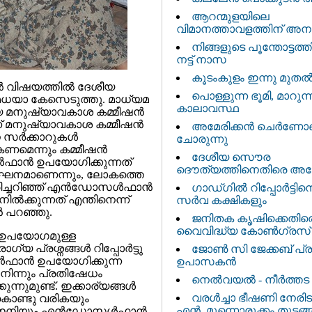
ആറന്മുളയിലെ
വിമാനത്താവളത്തിന്‌ അനുമത
നിങ്ങളുടെ പൂന്തോട്ടത്
നട്ട് നാസ
കൂടംകുളം ഇന്നു മുത
 വിഷയത്തില്‍ ദേശീയ
പൊള്ളുന്ന ഭൂമി, മാറുന്
േധയാ കേസെടുത്തു. മാധ്യമ
കാലാവസ്ഥ
േശീയ മനുഷ്യാവകാശ കമ്മീഷന്‍
് മനുഷ്യാവകാശ കമ്മീഷന്‍
അമേരിക്കൻ ചെർണോ
സര്‍ക്കാറുകള്‍
ചോരുന്നു
‍കണമെന്നും കമ്മീഷന്‍
ദേശീയ സൌര
്‍ഫാന്‍ ഉപയോഗിക്കുന്നത്
ദൌത്യത്തിനെതിരെ അമേ
ഘനമാണെന്നും, ലോകത്തെ
ച്ചറിഞ്ഞ് എന്‍ഡോസള്‍ഫാന്‍
ഗാഡ്ഗില്‍ റിപ്പോര്‍ട്ടി
നില്‍ക്കുന്നത് എന്തിനെന്ന്
സര്‍വ കക്ഷികളും
്‍ പറഞ്ഞു.
ജനിതക കൃഷിക്കെതി
വൈവിദ്ധ്യ കോൺഗ്രസ്
‍ ഉപയോഗമുള്ള
പ്രശ്നങ്ങള്‍ റിപ്പോര്‍ട്ടു
ജോണ്‍ സി ജേക്കബ് പ്
്‍ഫാന്‍ ഉപയോഗിക്കുന്ന
ഉപാസകന്‍
‍ നിന്നും പ്രതിഷേധം
നെല്‍വയൽ ‍- നീര്‍ത്
്നുമുണ്ട്. ഇക്കാര്യങ്ങള്‍
വരള്‍ച്ചാ ഭീഷണി നേരിടാ
 കൊണ്ടു വരികയും
എൻ. മുന്നൊരുക്കം തുടങ്ങ
്‍ ഇനിയും എന്‍ഡോസള്‍ഫാന്‍