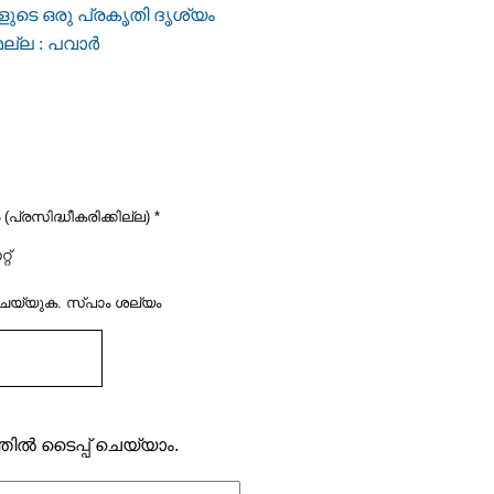
ളുടെ ഒരു പ്രകൃതി ദൃശ്യം
ല : പവാര്‍
പ്രസിദ്ധീകരിക്കില്ല) *
റ്
‌ ചെയ്യുക. സ്പാം ശല്യം
ല്‍ ടൈപ്പ് ചെയ്യാം.