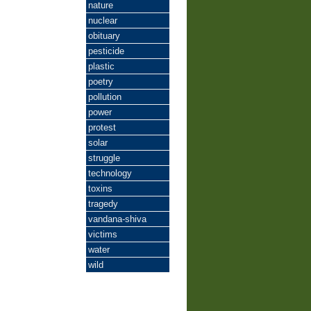
nature
nuclear
obituary
pesticide
plastic
poetry
pollution
power
protest
solar
struggle
technology
toxins
tragedy
vandana-shiva
victims
water
wild