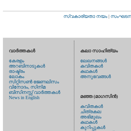
സ്വകാര്യതാ നയം
|
സംഘടനാ 
വാര്‍ത്തകള്‍
കലാ സാഹിത്യം
കേരളം
ലേഖനങ്ങള്‍
അറബിനാടുകള്‍
കവിതകള്‍
രാഷ്ട്രം
കഥകള്‍
ലോകം
അനുഭവങ്ങള്‍
സിറ്റിസണ്‍ ജേണലിസം
വിനോദം, സിനിമ
ബിസിനസ്സ് വാര്‍ത്തകള്‍
മഞ്ഞ (മാഗസിന്‍)
News in English
കവിതകള്‍
ചിത്രകല
അഭിമുഖം
കഥകള്‍
കുറിപ്പുകള്‍