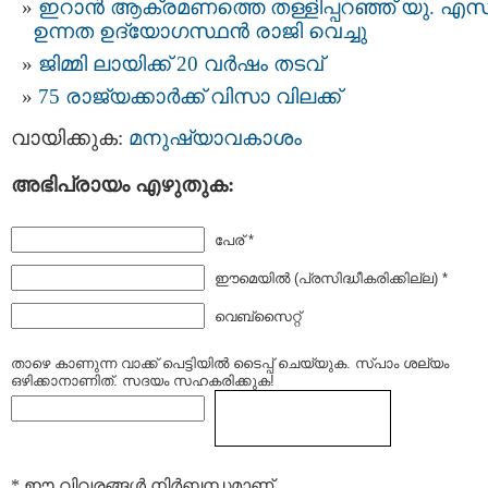
ഇറാന്‍ ആക്രമണത്തെ തള്ളിപ്പറഞ്ഞ് യു. എസ്
ഉന്നത ഉദ്യോഗസ്ഥൻ രാജി വെച്ചു
ജിമ്മി ലായിക്ക് 20 വർഷം തടവ്
75 രാജ്യക്കാർക്ക് വിസാ വിലക്ക്
വായിക്കുക:
മനുഷ്യാവകാശം
അഭിപ്രായം എഴുതുക:
പേര് *
ഈമെയില്‍ (പ്രസിദ്ധീകരിക്കില്ല) *
വെബ്സൈറ്റ്
താഴെ കാണുന്ന വാക്ക് പെട്ടിയില്‍ ടൈപ്പ്‌ ചെയ്യുക. സ്പാം ശല്യം
ഒഴിക്കാനാണിത്. സദയം സഹകരിക്കുക!
* ഈ വിവരങ്ങള്‍ നിര്‍ബന്ധമാണ്