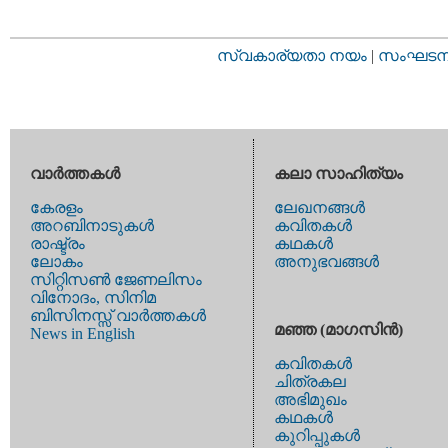
സ്വകാര്യതാ നയം
|
സംഘടനാ 
വാര്‍ത്തകള്‍
കലാ സാഹിത്യം
കേരളം
ലേഖനങ്ങള്‍
അറബിനാടുകള്‍
കവിതകള്‍
രാഷ്ട്രം
കഥകള്‍
ലോകം
അനുഭവങ്ങള്‍
സിറ്റിസണ്‍ ജേണലിസം
വിനോദം, സിനിമ
ബിസിനസ്സ് വാര്‍ത്തകള്‍
മഞ്ഞ (മാഗസിന്‍)
News in English
കവിതകള്‍
ചിത്രകല
അഭിമുഖം
കഥകള്‍
കുറിപ്പുകള്‍