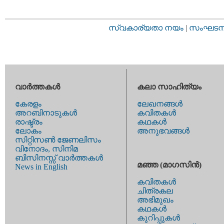
സ്വകാര്യതാ നയം
|
സംഘടനാ 
വാര്‍ത്തകള്‍
കലാ സാഹിത്യം
കേരളം
ലേഖനങ്ങള്‍
അറബിനാടുകള്‍
കവിതകള്‍
രാഷ്ട്രം
കഥകള്‍
ലോകം
അനുഭവങ്ങള്‍
സിറ്റിസണ്‍ ജേണലിസം
വിനോദം, സിനിമ
ബിസിനസ്സ് വാര്‍ത്തകള്‍
മഞ്ഞ (മാഗസിന്‍)
News in English
കവിതകള്‍
ചിത്രകല
അഭിമുഖം
കഥകള്‍
കുറിപ്പുകള്‍