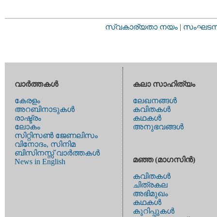
സ്വകാര്യതാ നയം
|
സംഘടനാ 
വാര്‍ത്തകള്‍
കലാ സാഹിത്യം
കേരളം
ലേഖനങ്ങള്‍
അറബിനാടുകള്‍
കവിതകള്‍
രാഷ്ട്രം
കഥകള്‍
ലോകം
അനുഭവങ്ങള്‍
സിറ്റിസണ്‍ ജേണലിസം
വിനോദം, സിനിമ
ബിസിനസ്സ് വാര്‍ത്തകള്‍
മഞ്ഞ (മാഗസിന്‍)
News in English
കവിതകള്‍
ചിത്രകല
അഭിമുഖം
കഥകള്‍
കുറിപ്പുകള്‍