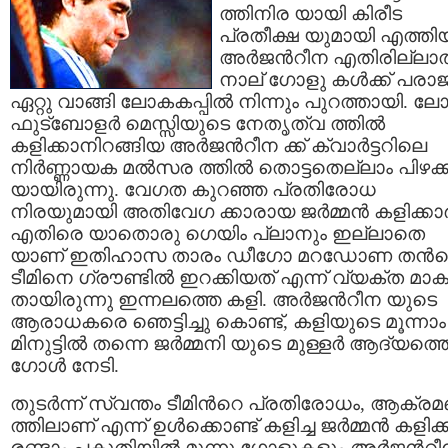
ത്തിനിര യായി കിരീട
പ്രതീക്ഷ യുമായി എത്തി
അര്‍ജന്‍റീന എതിരില്ലാത
നാല് ഗോളു കള്‍ക്ക് പരാ
ഏറ്റു വാങ്ങി ലോകകപ്പില്‍ നിന്നും പുറത്തായി. ല
ഫുട്ബോളര്‍ മെസ്സിയുടെ നേതൃത്വ ത്തില്‍
കളിക്കാനിറങ്ങിയ അര്‍ജന്‍റീന ക്ക് ക്വാര്‍ട്ടറിലെ
നിര്‍ണ്ണായക മല്‍സര ത്തില്‍ തൊട്ടതെല്ലാം പിഴക
യായിരുന്നു. വേഗത കുറഞ്ഞ പ്രതിരോധ
നിരയുമായി അതിവേഗ ക്കാരായ ജര്‍മ്മന്‍ കളിക്കാര്‍
എതിരെ യാതൊരു ഗെയിം പ്ലാനും ഇല്ലാതെ
യാണ് ഇതിഹാസ താരം ഡീഗോ മറഡോണ തന്‍റ
ടീമിനെ ഗ്രൗണ്ടില്‍ ഇറക്കിയത് എന്ന് വ്യക്ത മാക
തായിരുന്നു ഇന്നലത്തെ കളി. അര്‍ജന്‍റീന യുടെ
ആരാധകരെ ഞെട്ടിച്ചു കൊണ്ട്, കളിയുടെ മൂന്നാം
മിനുട്ടില്‍ തന്നെ ജര്‍മ്മനി യുടെ മുള്ളര്‍ ആദ്യത്ത
ഗോള്‍ നേടി.
തുടര്‍ന്ന് സ്വന്തം ടീമിന്‍റെ പ്രതിരോധം, ആക്
ത്തിലാണ് എന്ന് ഉള്‍ക്കൊണ്ട് കളിച്ച ജര്‍മ്മന്‍ കളിക്ക
രണ്ടാം പകുതിയില്‍ മൂന്നു ഗോളുകളും അര്‍ജന്‍റ