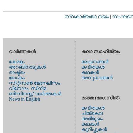
സ്വകാര്യതാ നയം
|
സംഘടനാ 
വാര്‍ത്തകള്‍
കലാ സാഹിത്യം
കേരളം
ലേഖനങ്ങള്‍
അറബിനാടുകള്‍
കവിതകള്‍
രാഷ്ട്രം
കഥകള്‍
ലോകം
അനുഭവങ്ങള്‍
സിറ്റിസണ്‍ ജേണലിസം
വിനോദം, സിനിമ
ബിസിനസ്സ് വാര്‍ത്തകള്‍
മഞ്ഞ (മാഗസിന്‍)
News in English
കവിതകള്‍
ചിത്രകല
അഭിമുഖം
കഥകള്‍
കുറിപ്പുകള്‍