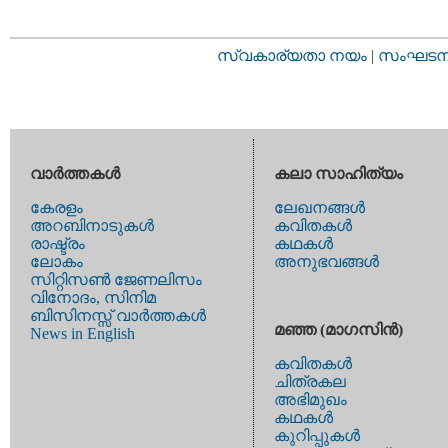
സ്വകാര്യതാ നയം
|
സംഘടനാ 
വാര്‍ത്തകള്‍
കലാ സാഹിത്യം
കേരളം
ലേഖനങ്ങള്‍
അറബിനാടുകള്‍
കവിതകള്‍
രാഷ്ട്രം
കഥകള്‍
ലോകം
അനുഭവങ്ങള്‍
സിറ്റിസണ്‍ ജേണലിസം
വിനോദം, സിനിമ
ബിസിനസ്സ് വാര്‍ത്തകള്‍
മഞ്ഞ (മാഗസിന്‍)
News in English
കവിതകള്‍
ചിത്രകല
അഭിമുഖം
കഥകള്‍
കുറിപ്പുകള്‍