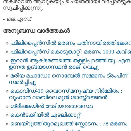
തകരാറിൽ ആവുകയും ചെയ്തതായി റിപ്പോർട്ടു
സൂചിപ്പിക്കുന്നു.
-
ജെ.എസ്.
അനുബന്ധ വാര്‍ത്തകള്‍
ഫിലിപ്പൈൻസിൽ മരണം പതിനായിരത്തിലേറ
ഫിലിപ്പൈന്‍സ് കൊടുങ്കാറ്റ് : മരണം 1000 കവി
ഇറാന്‍ ആക്രമണത്തെ തള്ളിപ്പറഞ്ഞ് യു. എസ്
ഉന്നത ഉദ്യോഗസ്ഥൻ രാജി വെച്ചു
മരിയ മചാഡോ നൊബേല്‍ സമ്മാനം ട്രംപിന്
സമർപ്പിച്ചു
കൊവിഡ്-19 വൈറസ് മനുഷ്യ നിര്‍മ്മിതം :
വുഹാന്‍ ലാബിലെ മുന്‍ ശാസ്ത്രജ്ഞന്‍
ശ്രീലങ്കയിൽ അടിയന്തരാവസ്ഥ
കെൻടക്കിയിൽ ചുഴലിക്കാറ്റ്
ബെയ്​റൂത്ത് തുറമുഖത്ത് സ്ഫോടനം : 78 മരണം