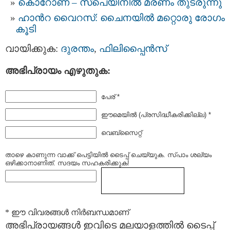
കൊറോണ – സ്പെയിനിൽ മരണം തുടരുന്നു
ഹാൻറ വൈറസ്: ചൈനയില്‍ മറ്റൊരു രോഗം
കൂടി
വായിക്കുക:
ദുരന്തം
,
ഫിലിപ്പൈന്‍സ്‌
അഭിപ്രായം എഴുതുക:
പേര് *
ഈമെയില്‍ (പ്രസിദ്ധീകരിക്കില്ല) *
വെബ്സൈറ്റ്
താഴെ കാണുന്ന വാക്ക് പെട്ടിയില്‍ ടൈപ്പ്‌ ചെയ്യുക. സ്പാം ശല്യം
ഒഴിക്കാനാണിത്. സദയം സഹകരിക്കുക!
* ഈ വിവരങ്ങള്‍ നിര്‍ബന്ധമാണ്
അഭിപ്രായങ്ങള്‍ ഇവിടെ മലയാളത്തില്‍ ടൈപ്പ്