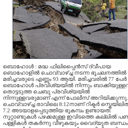
ബൊഹോൾ : മദ്ധ ഫിലിപ്പൈൻസ് ദ്വീപായ
ബൊഹോളിൽ ചൊവ്വാഴ്ച്ച നടന്ന ഭൂചലനത്തിൽ
മരിച്ചവരുടെ എണ്ണം 93 ആയി. മരിച്ചവരിൽ 77 പേർ
ബൊഹോൾ പ്രവിശ്യയിൽ നിന്നും ബാക്കിയുള്ള
തൊട്ടടുത്ത ചെബു പ്രവിശ്യയിൽ
നിന്നുള്ളവരുമാണ് എന്ന് പോലീസ് അറിയിക്കുന്നു.
ചൊവ്വാഴ്ച്ച രാവിലെ 8:12നാണ് റിക്ടർ സ്കെയിലി
7.2 അടയാളപ്പെടുത്തിയ ഭൂകമ്പം ഉണ്ടായത്.
നൂറ്റാണ്ടുകൾ പഴക്കമുള്ള ഇവിടത്തെ കല്ലിൽ പ
പള്ളികൾ തകർന്നു വീഴുകയും വൈദ്യുത ബന്ധം