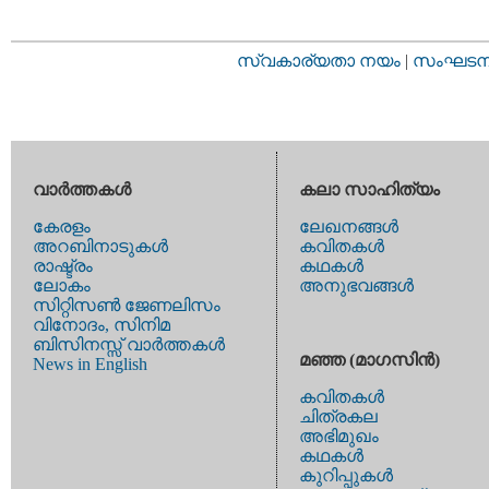
സ്വകാര്യതാ നയം
|
സംഘടനാ 
വാര്‍ത്തകള്‍
കലാ സാഹിത്യം
കേരളം
ലേഖനങ്ങള്‍
അറബിനാടുകള്‍
കവിതകള്‍
രാഷ്ട്രം
കഥകള്‍
ലോകം
അനുഭവങ്ങള്‍
സിറ്റിസണ്‍ ജേണലിസം
വിനോദം, സിനിമ
ബിസിനസ്സ് വാര്‍ത്തകള്‍
മഞ്ഞ (മാഗസിന്‍)
News in English
കവിതകള്‍
ചിത്രകല
അഭിമുഖം
കഥകള്‍
കുറിപ്പുകള്‍