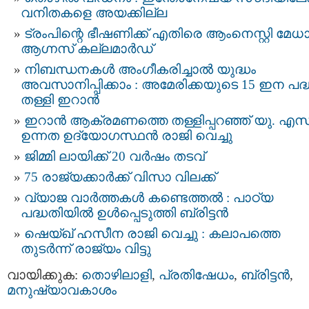
വനിതകളെ അയക്കില്ല
ട്രംപിന്റെ ഭീഷണിക്ക് എതിരെ ആംനെസ്റ്റി മേധ
ആഗ്നസ് കല്ലമാർഡ്
നിബന്ധനകൾ അംഗീകരിച്ചാൽ യുദ്ധം
അവസാനിപ്പിക്കാം : അമേരിക്കയുടെ 15 ഇന പദ്
തള്ളി ഇറാൻ
ഇറാന്‍ ആക്രമണത്തെ തള്ളിപ്പറഞ്ഞ് യു. എസ്
ഉന്നത ഉദ്യോഗസ്ഥൻ രാജി വെച്ചു
ജിമ്മി ലായിക്ക് 20 വർഷം തടവ്
75 രാജ്യക്കാർക്ക് വിസാ വിലക്ക്
വ്യാജ വാർത്തകൾ കണ്ടെത്തൽ : പാഠ്യ
പദ്ധതിയിൽ ഉൾപ്പെടുത്തി ബ്രിട്ടൻ
ഷെയ്ഖ്‌ ഹസീന രാജി വെച്ചു : കലാപത്തെ
തുടർന്ന് രാജ്യം വിട്ടു
വായിക്കുക:
തൊഴിലാളി
,
പ്രതിഷേധം
,
ബ്രിട്ടന്‍
,
മനുഷ്യാവകാശം