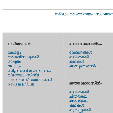
സ്വകാര്യതാ നയം
|
സംഘടനാ 
വാര്‍ത്തകള്‍
കലാ സാഹിത്യം
കേരളം
ലേഖനങ്ങള്‍
അറബിനാടുകള്‍
കവിതകള്‍
രാഷ്ട്രം
കഥകള്‍
ലോകം
അനുഭവങ്ങള്‍
സിറ്റിസണ്‍ ജേണലിസം
വിനോദം, സിനിമ
ബിസിനസ്സ് വാര്‍ത്തകള്‍
മഞ്ഞ (മാഗസിന്‍)
News in English
കവിതകള്‍
ചിത്രകല
അഭിമുഖം
കഥകള്‍
കുറിപ്പുകള്‍