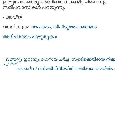
ഇതുപോലൊരു അഗ്നിബാധ കണ്ടിട്ടില്ലെന്നും
സമീപവാസികള്‍ പറയുന്നു.
-
അവ്നി
വായിക്കുക:
അപകടം
,
തീപിടുത്തം
,
ലണ്ടന്‍
അഭിപ്രായം എഴുതുക »
«
ഖത്തറും ഇറാനും രഹസ്യ ചര്‍ച്ച : സൗദിക്കെതിരായ നീക്ക
പുറത്ത്
ചൈനീസ് വന്‍മതിലിനിടയില്‍ അതിവേഗ റെയില്‍