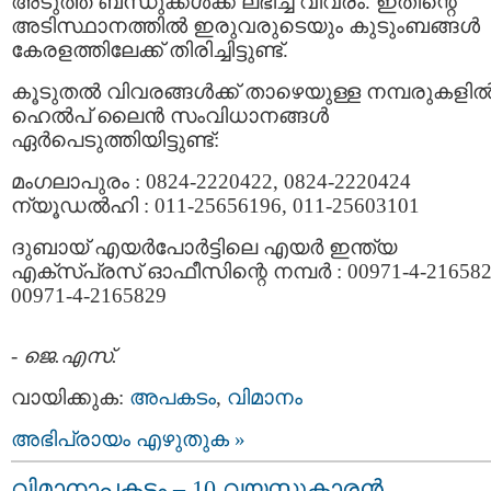
അടുത്ത ബന്ധുക്കള്‍ക്ക്‌ ലഭിച്ച വിവരം. ഇതിന്റെ
അടിസ്ഥാനത്തില്‍ ഇരുവരുടെയും കുടുംബങ്ങള്‍
കേരളത്തിലേക്ക്‌ തിരിച്ചിട്ടുണ്ട്.
കൂടുതല്‍ വിവരങ്ങള്‍ക്ക് താഴെയുള്ള നമ്പരുകളില്
ഹെല്‍പ്‌ ലൈന്‍ സംവിധാനങ്ങള്‍
ഏര്‍പെടുത്തിയിട്ടുണ്ട്‌:
മംഗലാപുരം : 0824-2220422, 0824-2220424
ന്യൂഡല്‍ഹി : 011-25656196, 011-25603101
ദുബായ്‌ എയര്‍പോര്‍ട്ടിലെ എയര്‍ ഇന്ത്യ
എക്സ്പ്രസ്‌ ഓഫീസിന്റെ നമ്പര്‍ : 00971-4-216582
00971-4-2165829
മംഗലാപുരത്ത്
-
ജെ.എസ്.
വിമാനം
തകര്‍ന്നു
–
വായിക്കുക:
അപകടം
,
വിമാനം
158
മരണം
അഭിപ്രായം എഴുതുക »
വിമാനാപകടം – 10 വയസ്സുകാരന്‍