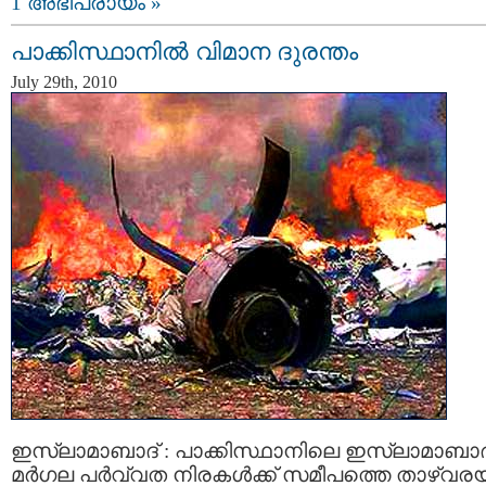
1 അഭിപ്രായം »
പാക്കിസ്ഥാനില്‍ വിമാന ദുരന്തം
July 29th, 2010
ഇസ്‌ലാമാബാദ് : പാക്കിസ്ഥാനിലെ ഇസ്ലാമാബാദി
മര്‍ഗല പര്‍വ്വത നിരകള്‍ക്ക് സമീപത്തെ താഴ്വരയ