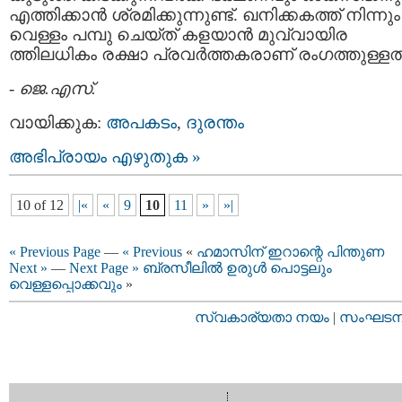
എത്തിക്കാന്‍ ശ്രമിക്കുന്നുണ്ട്. ഖനിക്കകത്ത് നിന്നും
വെള്ളം പമ്പു ചെയ്ത് കളയാന്‍ മുവ്വായിര
ത്തിലധികം രക്ഷാ പ്രവര്‍ത്തകരാണ് രംഗത്തുള്ളത്
-
ജെ.എസ്.
വായിക്കുക:
അപകടം
,
ദുരന്തം
അഭിപ്രായം എഴുതുക »
10 of 12
|«
«
9
10
11
»
»|
« Previous Page
—
« Previous
«
ഹമാസിന് ഇറാന്റെ പിന്തുണ
Next »
—
Next Page »
ബ്രസീലില്‍ ഉരുള്‍ പൊട്ടലും
വെള്ളപ്പൊക്കവും
»
സ്വകാര്യതാ നയം
|
സംഘടനാ 