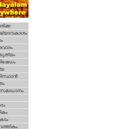
ിക്ക
ഷ്യാവകാശം
ധം
രവാദം
റകൃത്യം
തിഷേധം
്യ
കിസ്ഥാന്‍
്തം
മസമാധാനം
ദം
ികം
കടം
പത്തികം