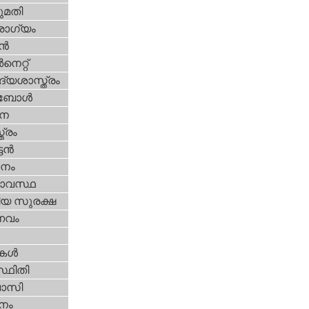
മതി
ോഗ്യം
്‍
‍നെറ്റ്‌
്യശാസ്ത്രം
ബോള്‍
ന
ത്രം
ടന്‍
നം
ാവസ്ഥ
ീയ സുരക്ഷ
വം
ികള്‍
്ഥിതി
വാസി
നം