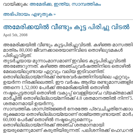
വായിക്കുക:
അമേരിക്ക
,
ഇന്ത്യ
,
സാമ്പത്തികം
അഭിപ്രായം എഴുതുക »
അമേരിക്കയില്‍ വീണ്ടും കൂട്ട പിരിച്ചു വിടല്‍
April 5th, 2008
അമേരിക്കയില്‍ വീണ്ടും കൂട്ടപിരിച്ചുവിടല്‍. കഴിഞ്ഞ മാസത്തി
മാത്രം 80,000 ജീവനക്കാരെയാണിവിടെ തൊഴിലുടമകള്‍
പിരിച്ചുവിട്ടത്‌.
തുടര്‍ച്ചയായ മൂന്നാംമാസമാണ്‌ ഇവിടെ കൂട്ടപിരിച്ചുവിടല്‍
അരങ്ങേറുന്നത്‌. കഴിഞ്ഞ അഞ്ചുവര്‍ഷത്തിനിടെ തൊഴില്‍
മേഖലയിലുണ്ടായ ഏറ്റവും വലിയ ഇടിവാണിത്‌.
തൊഴിലില്ലായ്‌മനിരക്ക്‌ രണ്ടരവര്‍ഷത്തിനിടയിലെ ഏറ്റവും
ഉയര്‍ന്ന നിരക്കിലെത്തി. ഈ വര്‍ഷം ആദ്യ രണ്ടുമാസങ്ങളില
ത്തന്നെ 1,52,000 പേര്‍ക്ക്‌ അമേരിക്കയില്‍ തൊഴില്‍
നഷ്ടപ്പെട്ടതായി തൊഴില്‍ വകുപ്പ്‌ വെള്ളിയാഴ്‌ച വ്യക്തമാക്കി
മാര്‍ച്ചില്‍ തൊഴിലില്ലായ്‌മനിരക്ക്‌ 4.8 ശതമാനത്തില്‍ നിന്ന്‌ 5
ശതമാനമായി ഉയര്‍ന്നു.
സാമ്പത്തിക ശാസ്‌ത്രജ്ഞര്‍ നേരത്തേ പ്രവചിച്ചതിനേക്കാള്
രൂക്ഷമായ തൊഴിലില്ലായ്‌മയാണ്‌ രാജ്യത്തുണ്ടായത്‌. മാര്‍ച്ച
60,000 പേര്‍ക്ക്‌ തൊഴില്‍ നഷ്ടപ്പെടുമെന്നും
തൊഴിലില്ലായ്‌മനിരക്ക്‌ അഞ്ച്‌ ശതമാനമായി
ഉയരുമെന്നുമാണ്‌ കരുതിയിരുന്നത്‌. പലിശനിരക്ക്‌ ഫെഡറല്