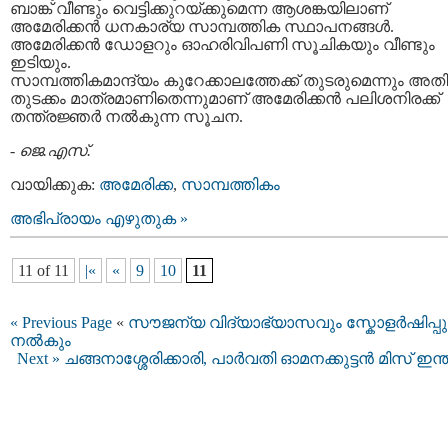
ബാങ്ക്‌ വീണ്ടും വെട്ടിക്കുറയ്‌ക്കുമെന്ന ആശങ്കയിലാണ്‌
അമേരിക്കന്‍ ധനകാര്യ സാമ്പത്തിക സ്ഥാപനങ്ങള്‍.
അമേരിക്കന്‍ ഡോളറും ഓഹരിവിപണി സൂചികയും വീണ്ടും
ഇടിയും.
സാമ്പത്തികമാന്ദ്യം കുറേക്കാലത്തേക്ക്‌ തുടരുമെന്നും അതി
തുടക്കം മാത്രമാണിതെന്നുമാണ്‌ അമേരിക്കന്‍ പലിശനിരക്ക്‌
തന്ത്രജ്ഞര്‍ നല്‍കുന്ന സൂചന.
-
ജെ.എസ്.
വായിക്കുക:
അമേരിക്ക
,
സാമ്പത്തികം
അഭിപ്രായം എഴുതുക »
11 of 11
|«
«
9
10
11
« Previous Page
«
സൗജന്യ വിദ്യാഭ്യാസവും സ്കോളര്‍ഷിപ്പു
നല്‍കും
Next »
ചങ്ങനാശ്ശേരിക്കാരി, പാര്‍വതി ഓമനക്കുട്ടന്‍ മിസ് ഇന്