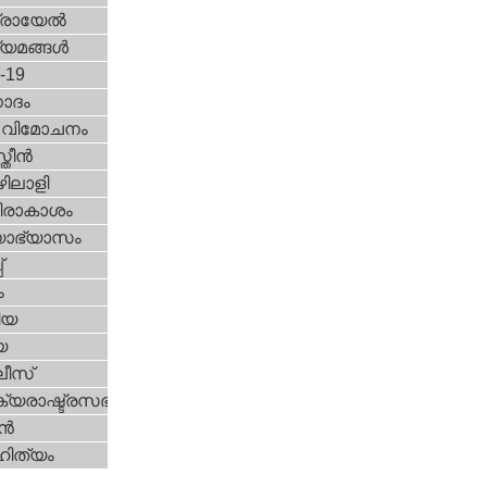
രായേല്‍
്യമങ്ങള്‍
d-19
ോദം
രീ വിമോചനം
ീന്‍
ിലാളി
രാകാശം
യാഭ്യാസം
്
ം
ിയ
യ
ീസ്
യരാഷ്ട്രസഭ
ന്‍
ിത്യം