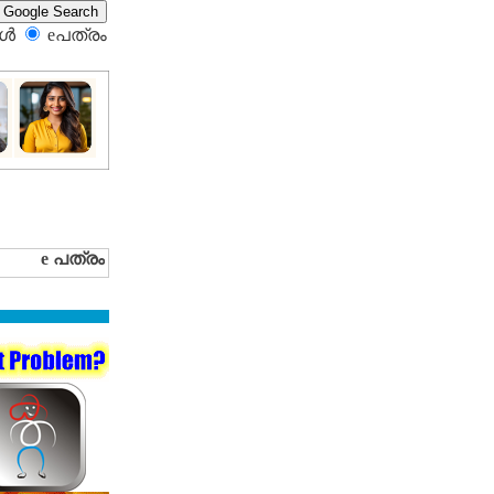
്‍
eപത്രം‍