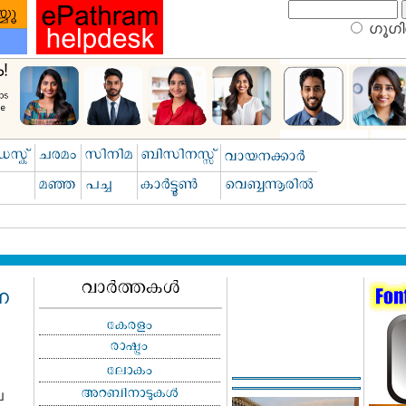
ഗൂഗിള
ന
ല