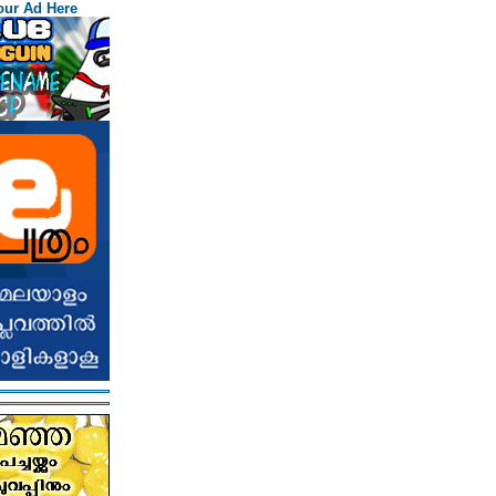
our Ad Here