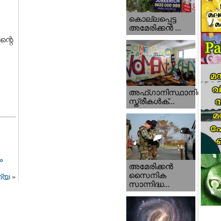
കൊല്ലപ്പെട്ട
അമേരിക്കന്‍ ...
ന്റെ
അഫ്ഗാനിസ്ഥാനിൽ
സ്ത്രീകൾക്...
ം
അമേരിക്കൻ
സൈനിക
ത്യ
»
സാന്നിദ്ധ...