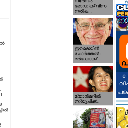
നരേന്ദ്ര
Y
മോഡിക്ക് വിസ
നൽക...
ല്‍
ഈമെയിൽ
ചോർത്തൽ :
മർഡോക്ക്...
്‍
.
.1
മ്യാന്‍‌മറില്‍
സ്യൂചിക്ക്...
‍
ില്‍
‍