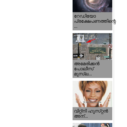
റേഡിയോ
പ്രക്ഷേപണത്തിന്റെ
...
അമേരിക്കന്‍
പോലീസ്‌
മുസ്ല...
വിറ്റ്‌നി ഹൂസ്‌റ്റന്‍
അന്...