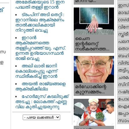
മറന്ന യ...
അമേരിക്കയുടെ 15 ഇന
ഇസ്
പദ്ധതി തള്ളി ഇറാൻ
്
മാദ്ധ
ട്രംപിന് അടി തെറ്റി :
ഇറാനിലെ ആക്രമണം
covi
താൽക്കാലികമായി
വിന
നിറുത്തി വെച്ചു
സ്ത്
ഇറാന്‍
ചൈന
പലസ്ത
ആക്രമണത്തെ
ഇന്റർനെറ്റ്
തള്ളിപ്പറഞ്ഞ് യു. എസ്.
തൊഴ
നശീകരണത്ത...
ലീസ
ഉന്നത ഉദ്യോഗസ്ഥൻ
ബഹി
രാജി വെച്ചു
ോള
വിദ്
അലി ലാരി ജാനി
തട്ടിപ്പ
കൊല്ലപ്പെട്ടു എന്ന്
സ്ഥിരീകരിച്ച് ഇറാൻ
ചരമ
അയൽ രാജ്യങ്ങളെ
സിറ
മർഡോക്കിന്റെ
ആക്രമിക്കില്ല
റഷ്
കുറ്റസമ്മതം...
ഹോർമുസ് കടലിടുക്ക്
പോല
അടച്ചു : ലോകത്ത് എണ്ണ
ഐക്
വില കുതിച്ചുയരുന്നു
ജപ്പാ
സാഹ