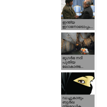
ഇന്ത്യ
ഇറാനോടൊപ്പം...
ഭൂഗര്‍ഭ നദി
പുതിയ
ലോകാത്ഭ...
ഡച്ചുകാരും
ബുര്‍ഖ
നിരോധിക...