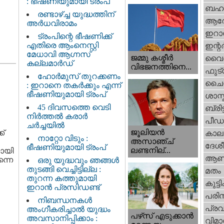
: ഭീഷണിയുമായി ട്രംപ്
ബഹു
രണ്ടാഴ്ച്ച യുദ്ധത്തിന്
ആര
അർധവിരാമം
ഇറാന
ട്രംപിന്റെ ഭീഷണിക്ക്
എതിരെ ആംനെസ്റ്റി
ഇന്റര്
മേധാവി ആഗ്നസ്
ജമ്മു കശ്മീ‍ർ
വൈദ
കല്ലമാർഡ്
വിഭജനത്തിനെ...
ഫുട്
ഹോർമുസ് തുറക്കണം
ചൈ
: ഇറാനെ തകർക്കും എന്ന്
ഭീഷണിയുമായി ട്രംപ്
ശാസ്
45 ദിവസത്തെ വെടി
ബ്രിട്
നിർത്തൽ കരാര്‍
പീഡ
ചര്‍ച്ചയിൽ
ജൂലിയന്‍
ക്
കാല
നാറ്റോ വിടും :
അസാഞ്ച്
ദേശ
ഭീഷണിയുമായി ട്രംപ്
ലണ്ടനില്...
റായി
ആണ
ന്നെ
ഒരു യുദ്ധവും ഞങ്ങള്‍
തുടങ്ങി വെച്ചിട്ടില്ല :
മതം
തുറന്ന കത്തുമായി
കുട്ട
ഇറാൻ പ്രസിഡണ്ട്
പരിസ
നിബന്ധനകൾ
പ്ര
അംഗീകരിച്ചാൽ യുദ്ധം
പഴ്‌സ് എടുക്കാന്‍
അവസാനിപ്പിക്കാം :
വിമാ