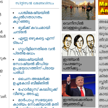
ടെ
പശ്ചിമേഷ്യയിൽ
‍
കപ്പൽഗതാഗതം
കുറഞ്ഞു
അമേര
ന
വെനീസില്‍
ഭൂമിക്ക് കവചമായി
മനു
വെള്ളപ്പൊക്കം...
്‍
ചന്ദ്രന്‍
യുദ്
ള്‍
എണ്ണ ഒഴുകട്ടെ എന്ന്
തീവ്
ട്രംപ്
കുറ്
ഗൂഗിളിനെതിരെ വൻ
പ്ര
പ്രതിഷേധം
ഇന്ത
തുക
ഇന്ത്യൻ
മലേഷ്യയിൽ
വംശജനും
സോഷ്യൽ മീഡിയ
പാക്
പത്നിക്കു...
ഉപയോഗത്തിന് പ്രായ
ദുരന
ോള
പരിധി
ക
ക്ര
ചൈന-അമേരിക്ക
സ്ത്രീ
ഉച്ചകോടി ബീജിങിൽ
വിവാ
ഹോര്‍മുസ് കടലിടുക്ക്
വീണ്ടും അടച്ചു
കായ
വഴി.
ഇന്ത്യക്കെതിരെ
മാർപാപ്പ സഭയുടെ
അപ
ആഞ്ഞടിച്ച്...
കാര്യം നോക്കിയാൽ മതി
സാമ്