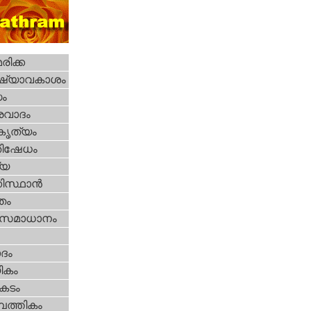
ിക്ക
ഷ്യാവകാശം
ധം
രവാദം
റകൃത്യം
തിഷേധം
്യ
കിസ്ഥാന്‍
്തം
മസമാധാനം
ദം
ികം
കടം
പത്തികം