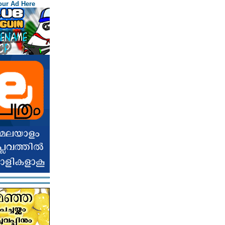
our Ad Here