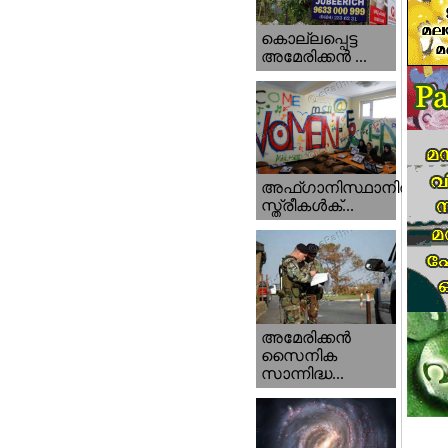
കൊല്ലപ്പെട്ട
അമേരിക്കന്‍ ...
അഫ്ഗാനിസ്ഥാനിൽ
സ്ത്രീകൾക്...
അമേരിക്കൻ
സൈനിക
സാന്നിദ്ധ...