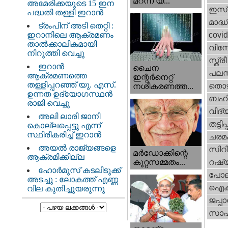
മറന്ന യ...
അമേരിക്കയുടെ 15 ഇന
ഇസ്
പദ്ധതി തള്ളി ഇറാൻ
മാദ്ധ
ട്രംപിന് അടി തെറ്റി :
ഇറാനിലെ ആക്രമണം
covi
താൽക്കാലികമായി
വിന
നിറുത്തി വെച്ചു
സ്ത്
ഇറാന്‍
ചൈന
പലസ്ത
ആക്രമണത്തെ
ഇന്റർനെറ്റ്
തള്ളിപ്പറഞ്ഞ് യു. എസ്.
തൊഴ
നശീകരണത്ത...
ഉന്നത ഉദ്യോഗസ്ഥൻ
ബഹി
രാജി വെച്ചു
വിദ്
അലി ലാരി ജാനി
തട്ടിപ്പ
കൊല്ലപ്പെട്ടു എന്ന്
സ്ഥിരീകരിച്ച് ഇറാൻ
ചരമ
അയൽ രാജ്യങ്ങളെ
സിറ
മർഡോക്കിന്റെ
ആക്രമിക്കില്ല
റഷ്
കുറ്റസമ്മതം...
ഹോർമുസ് കടലിടുക്ക്
പോല
അടച്ചു : ലോകത്ത് എണ്ണ
ഐക്
വില കുതിച്ചുയരുന്നു
ജപ്പാ
സാഹ