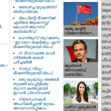
: ഭീഷണിയുമായി ട്രംപ്
ബഹു
രണ്ടാഴ്ച്ച യുദ്ധത്തിന്
ആര
അർധവിരാമം
ഇറാന
ട്രംപിന്റെ ഭീഷണിക്ക്
എതിരെ ആംനെസ്റ്റി
ഇന്റര്
‍
,
മേധാവി ആഗ്നസ്
ജമ്മു കശ്മീ‍ർ
വൈദ
കല്ലമാർഡ്
വിഭജനത്തിനെ...
ഫുട്
ഹോർമുസ് തുറക്കണം
ചൈ
: ഇറാനെ തകർക്കും എന്ന്
ഭീഷണിയുമായി ട്രംപ്
ശാസ്
45 ദിവസത്തെ വെടി
ബ്രിട്
നിർത്തൽ കരാര്‍
പീഡ
ചര്‍ച്ചയിൽ
ല്ല
»
ജൂലിയന്‍
കാല
നാറ്റോ വിടും :
അസാഞ്ച്
ദേശ
ഭീഷണിയുമായി ട്രംപ്
ലണ്ടനില്...
ആണ
ഒരു യുദ്ധവും ഞങ്ങള്‍
തുടങ്ങി വെച്ചിട്ടില്ല :
മതം
തുറന്ന കത്തുമായി
കുട്ട
ഇറാൻ പ്രസിഡണ്ട്
പരിസ
നിബന്ധനകൾ
പ്ര
അംഗീകരിച്ചാൽ യുദ്ധം
പഴ്‌സ് എടുക്കാന്‍
അവസാനിപ്പിക്കാം :
വിമാ