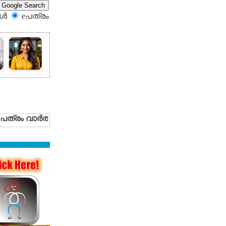
്‍
eപത്രം‍