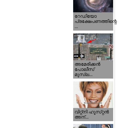
റേഡിയോ
പ്രക്ഷേപണത്തിന്റെ
...
അമേരിക്കന്‍
പോലീസ്‌
മുസ്ല...
വിറ്റ്‌നി ഹൂസ്‌റ്റന്‍
അന്...