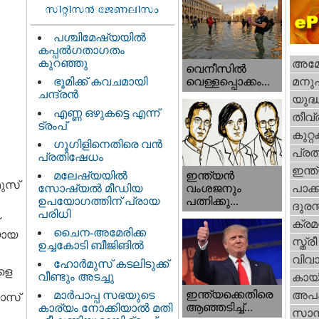
പശ്ചിമേഷ്യയിൽ
കപ്പൽഗതാഗതം
കുറഞ്ഞു
അമേര
വെനീസില്‍
ഭൂമിക്ക് കവചമായി
മനു
വെള്ളപ്പൊക്കം...
ചന്ദ്രന്‍
യുദ്
എണ്ണ ഒഴുകട്ടെ എന്ന്
തീവ്
ട്രംപ്
കുറ്
ഗൂഗിളിനെതിരെ വൻ
പ്ര
പ്രതിഷേധം
ഇന്ത
ഇന്ത്യൻ
മലേഷ്യയിൽ
ുസ്
വംശജനും
സോഷ്യൽ മീഡിയ
പാക്
പത്നിക്കു...
ഉപയോഗത്തിന് പ്രായ
ദുരന
പരിധി
ക്ര
ചൈന-അമേരിക്ക
യായ
സ്ത്രീ
ഉച്ചകോടി ബീജിങിൽ
വിവാ
ഹോര്‍മുസ് കടലിടുക്ക്
കളെ
വീണ്ടും അടച്ചു
കായ
ഇന്ത്യക്കെതിരെ
മാർപാപ്പ സഭയുടെ
അപ
ാസ്
ആഞ്ഞടിച്ച്...
കാര്യം നോക്കിയാൽ മതി
സാമ്