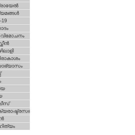
രായേല്‍
്യമങ്ങള്‍
d-19
ോദം
രീ വിമോചനം
ീന്‍
ിലാളി
രാകാശം
യാഭ്യാസം
്
ം
ിയ
യ
ീസ്
യരാഷ്ട്രസഭ
ന്‍
ിത്യം