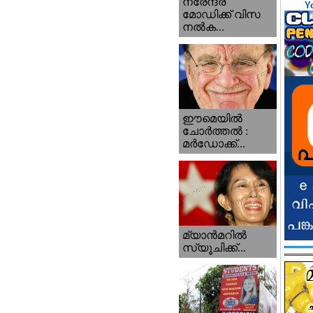
നരേന്ദ്ര
Y
മോഡിക്ക് വിസ
നൽക...
ഈമെയിൽ
ചോർത്തൽ :
മർഡോക്ക്...
മ്യാന്‍‌മറില്‍
സ്യൂചിക്ക്...