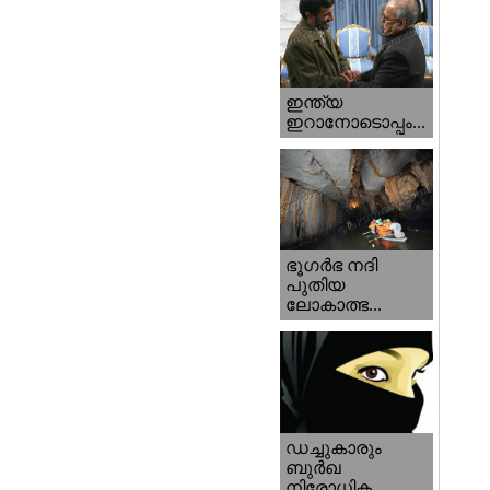
ഇന്ത്യ
ഇറാനോടൊപ്പം...
ഭൂഗര്‍ഭ നദി
പുതിയ
ലോകാത്ഭ...
ഡച്ചുകാരും
ബുര്‍ഖ
നിരോധിക...