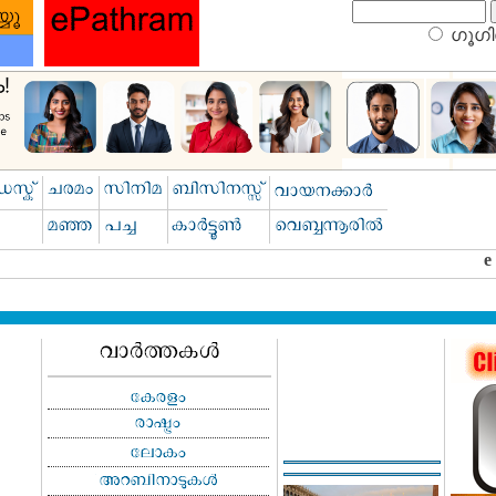
ഗൂഗിള