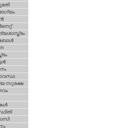
മതി
ോഗ്യം
്‍
‍നെറ്റ്‌
്യശാസ്ത്രം
ബോള്‍
ന
ത്രം
ടന്‍
നം
ാവസ്ഥ
ീയ സുരക്ഷ
വം
ികള്‍
്ഥിതി
വാസി
നം