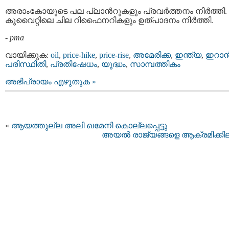
അരാംകോയുടെ പല പ്ലാന്‍റുകളും പ്രവര്‍ത്തനം നിർത്തി.
കുവൈറ്റിലെ ചില റിഫൈനറികളും ഉത്പാദനം നിർത്തി.
-
pma
വായിക്കുക:
oil
,
price-hike
,
price-rise
,
അമേരിക്ക
,
ഇന്ത്യ
,
ഇറാന്
പരിസ്ഥിതി
,
പ്രതിഷേധം
,
യുദ്ധം
,
സാമ്പത്തികം
അഭിപ്രായം എഴുതുക »
«
ആയത്തുല്ല അലി ഖമേനി കൊല്ലപ്പെട്ടു
അയൽ രാജ്യങ്ങളെ ആക്രമിക്കി