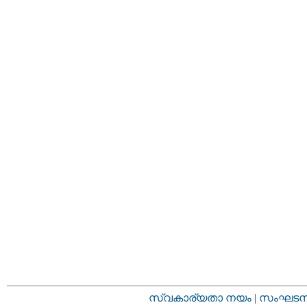
സ്വകാര്യതാ നയം
|
സംഘടനാ 