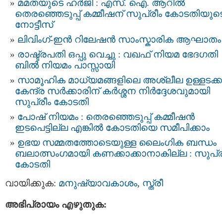
മമതയുടെ ഹർജി : എസ്. ഐ. ആറില്‍
തെരഞ്ഞെടുപ്പ്‌ കമ്മീഷന്‌ സുപ്രീം കോടതിയുട
നോട്ടീസ്‌
ലിവിംഗ്-ഇൻ റിലേഷൻ സാംസ്കാരിക ആഘാതം
രാഷ്ട്രപതി ഒപ്പു വെച്ചു : വഖഫ് നിയമ ഭേദഗതി
ബില്‍ നിയമം പാസ്സായി
സാമൂഹിക മാധ്യമങ്ങളിലെ അശ്ലീല ഉള്ളടക്കം
കേന്ദ്ര സർക്കാരിന് കർശ്ശന നിർദ്ദേശവുമായി
സുപ്രീം കോടതി
പോഷ് നിയമം : തെരഞ്ഞെടുപ്പ് കമ്മീഷൻ
ഇടപെട്ടില്ല എങ്കിൽ കോടതിയെ സമീപിക്കാം
ഉഭയ സമ്മതത്തോടെയുള്ള ലൈംഗിക ബന്ധം
ബലാത്സംഗമായി കണക്കാക്കാനാകില്ല : സുപ്ര
കോടതി
വായിക്കുക:
മനുഷ്യാവകാശം
,
സ്ത്രീ
അഭിപ്രായം എഴുതുക: