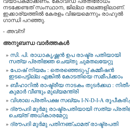
വ്യാപകമാക്കണം. കോവിഡ് പ്രതിരോധം
നടക്കേണ്ടത് സംസ്ഥാന, ജില്ലാ തലങ്ങളിലാണ്.
ഇക്കാര്യത്തില്‍ കേരളം വിജയമെന്നും രാഹുല്‍
ഗാന്ധി പറഞ്ഞു.
-
അവ്നി
അനുബന്ധ വാര്‍ത്തകള്‍
സി. പി. രാധാകൃഷ്ണന്‍ ഉപ രാഷ്ട്ര പതിയായി
സത്യ പ്രതിജ്ഞ ചെയ്തു ചുമതലയേറ്റു
പോഷ് നിയമം : തെരഞ്ഞെടുപ്പ് കമ്മീഷൻ
ഇടപെട്ടില്ല എങ്കിൽ കോടതിയെ സമീപിക്കാം
ബീഹാറിൽ രാഷ്ട്രീയ നാടകം തുടർക്കഥ : നിതീ
കുമാർ വീണ്ടും മുഖ്യമന്ത്രി
വിശാല പ്രതിപക്ഷ സഖ്യം I-N-D-I-A രൂപീകരിച്
ദ്രൗപദി മുര്‍മു രാഷ്ട്രപതിയായി സത്യ പ്രത
ചെയ്ത് അധികാരമേറ്റു
ദ്രൗപദി മുര്‍മു പതിനഞ്ചാമത് രാഷ്ട്രപതി