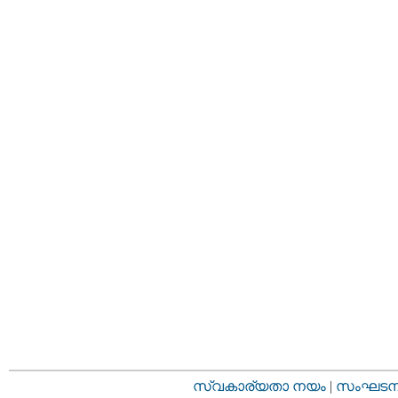
സ്വകാര്യതാ നയം
|
സംഘടനാ 