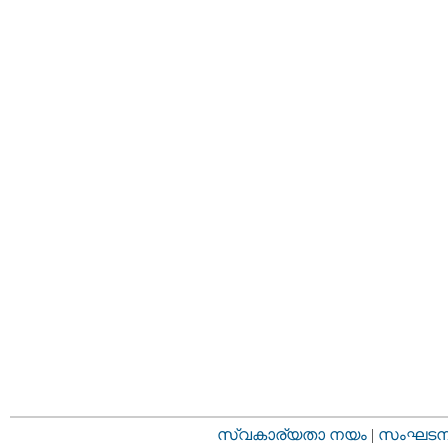
സ്വകാര്യതാ നയം
|
സംഘടനാ 