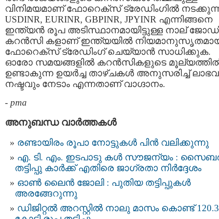
വിനിമയമാണ് ഫോറെക്‌സ് ട്രേഡിംഗില്‍ നടക്കുന്ന
USDINR, EURINR, GBPINR, JPYINR എന്നിങ്ങനെ
ഇന്ത്യന്‍ രൂപ അടിസ്ഥാനമായിട്ടുള്ള നാല് ജോഡ
കറന്‍സി കളാണ് ഇന്ത്യയില്‍ നിയമാനുസൃതമാ
ഫോറെക്‌സ് ട്രേഡിംഗ് ചെയ്യാന്‍ സാധിക്കുക.
ഓരോ സമയങ്ങളില്‍ കറന്‍സികളുടെ മൂല്യത്തില്
ഉണ്ടാകുന്ന ഉയര്‍ച്ച താഴ്ചകള്‍ അനുസരിച്ച് ലാഭവ
നഷ്ടവും നേടാം എന്നതാണ് വാഗ്ദാനം.
-
pma
അനുബന്ധ വാര്‍ത്തകള്‍
രണ്ടായിരം രൂപാ നോട്ടുകള്‍ പിന്‍ വലിക്കുന്നു
എ. ടി. എം. ഇടപാടു കള്‍ സൗജന്യം : സൈബര്
തട്ടിപ്പു കാര്‍ക്ക് എതിരെ ജാഗ്രതാ നിര്‍ദ്ദേശം
ഓണ്‍ ലൈന്‍ ജോലി : പുതിയ തട്ടിപ്പുകൾ
അരങ്ങേറുന്നു
ഡിജിറ്റല്‍ അറസ്റ്റില്‍ നാലു മാസം കൊണ്ട് 120.3
കോടി രൂപ തട്ടിച്ചു