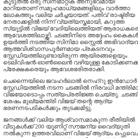
കൂടുതൽ ഒരു സിനിമാറ്റിക് അനുഭവമായി
മാറിയതാണ് സമൂഹമാധ്യമങ്ങളിലും വാർത്താ
ലോകത്തും വലിയ ചർച്ചയായത്. പതിവ് രാഷ്ട്രീയ
നേതാക്കളിൽ നിന്ന് വ്യത്യസ്തമായി, കറുത്ത
സ്യൂട്ടിൽ വിജയ് വേദിയിലെത്തിയത് ആരാധകര
ആവേശത്തിലാഴ്ത്തി. ചടങ്ങിനിടെ അദ്ദേഹം കൈക
ഉയർത്തി നടത്തിയ സിനിമാ സ്റ്റൈൽ അഭിവാദ്യവ
ആത്മവിശ്വാസപൂർണമായ പ്രകടനവും
സ്റ്റേഡിയത്തിലുണ്ടായിരുന്ന ആയിരങ്ങളെയും
ടെലിവിഷൻ-ഓൺലൈൻ വഴിയുള്ള കോടിക്കണക്ക
പ്രേക്ഷകരെയും ആവേശഭരിതരാക്കി.
ചെന്നൈയിലെ ജവഹർലാൽ നെഹ്റു ഇൻഡോർ
സ്റ്റേഡിയത്തിൽ നടന്ന ചടങ്ങിൽ നിരവധി മന്ത്രിമ
വിജയോടൊപ്പം സത്യപ്രതിജ്ഞ ചെയ്തു. ചടങ്ങി
ശേഷം മുഖ്യമന്ത്രി വിജയ് തന്റെ ആദ്യ
ഭരണനടപടികൾക്കും തുടക്കമിട്ടു.
ജനങ്ങൾക്ക് വലിയ ആശ്വാസമാകുന്ന രീതിയിൽ
വീടുകൾക്ക് 200 യൂണിറ്റ് സൗജന്യ വൈദ്യുതി
നൽകുന്ന ഉത്തരവിലാണ് വിജയ് ആദ്യം ഒപ്പുവെച്ച