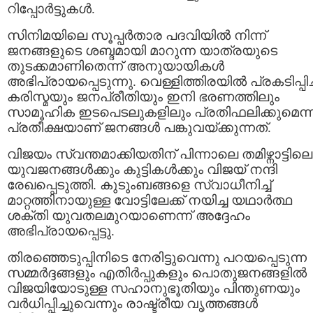
റിപ്പോർട്ടുകൾ.
സിനിമയിലെ സൂപ്പർതാര പദവിയിൽ നിന്ന്
ജനങ്ങളുടെ ശബ്ദമായി മാറുന്ന യാത്രയുടെ
തുടക്കമാണിതെന്ന് അനുയായികൾ
അഭിപ്രായപ്പെടുന്നു. വെള്ളിത്തിരയിൽ പ്രകടിപ്പിച്
കരിസ്മയും ജനപ്രീതിയും ഇനി ഭരണത്തിലും
സാമൂഹിക ഇടപെടലുകളിലും പ്രതിഫലിക്കുമെന്
പ്രതീക്ഷയാണ് ജനങ്ങൾ പങ്കുവയ്ക്കുന്നത്.
വിജയം സ്വന്തമാക്കിയതിന് പിന്നാലെ തമിഴ്നാട്ടിലെ
യുവജനങ്ങൾക്കും കുട്ടികൾക്കും വിജയ് നന്ദി
രേഖപ്പെടുത്തി. കുടുംബങ്ങളെ സ്വാധീനിച്ച്
മാറ്റത്തിനായുള്ള വോട്ടിലേക്ക് നയിച്ച യഥാർത്ഥ
ശക്തി യുവതലമുറയാണെന്ന് അദ്ദേഹം
അഭിപ്രായപ്പെട്ടു.
തിരഞ്ഞെടുപ്പിനിടെ നേരിട്ടുവെന്നു പറയപ്പെടുന്ന
സമ്മർദ്ദങ്ങളും എതിർപ്പുകളും പൊതുജനങ്ങളിൽ
വിജയിയോടുള്ള സഹാനുഭൂതിയും പിന്തുണയും
വർധിപ്പിച്ചുവെന്നും രാഷ്ട്രീയ വൃത്തങ്ങൾ