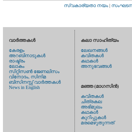
സ്വകാര്യതാ നയം
|
സംഘടനാ 
വാര്‍ത്തകള്‍
കലാ സാഹിത്യം
കേരളം
ലേഖനങ്ങള്‍
അറബിനാടുകള്‍
കവിതകള്‍
രാഷ്ട്രം
കഥകള്‍
ലോകം
അനുഭവങ്ങള്‍
സിറ്റിസണ്‍ ജേണലിസം
വിനോദം, സിനിമ
ബിസിനസ്സ് വാര്‍ത്തകള്‍
മഞ്ഞ (മാഗസിന്‍)
News in English
കവിതകള്‍
ചിത്രകല
അഭിമുഖം
കഥകള്‍
കുറിപ്പുകള്‍
മരമെഴുതുന്നത്