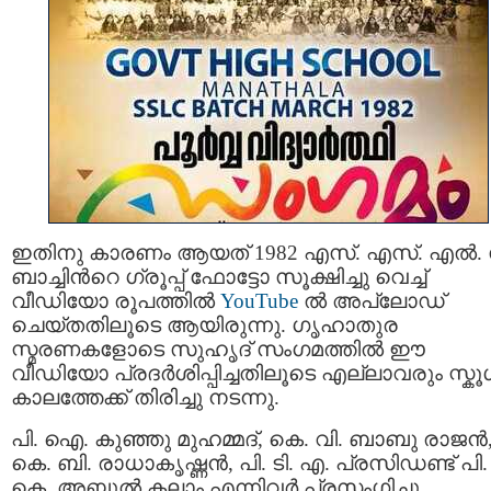
ഇതിനു കാരണം ആയത് 1982 എസ്. എസ്. എൽ. 
ബാച്ചിന്‍റെ ഗ്രൂപ്പ് ഫോട്ടോ സൂക്ഷിച്ചു വെച്ച്
വീഡിയോ രൂപത്തിൽ
YouTube
ൽ അപ്‌ലോഡ്
ചെയ്തതിലൂടെ ആയിരുന്നു. ഗൃഹാതുര
സ്മരണകളോടെ സുഹൃദ് സംഗമത്തിൽ ഈ
വീഡിയോ പ്രദർശിപ്പിച്ചതിലൂടെ എല്ലാവരും സ്ക
കാലത്തേക്ക് തിരിച്ചു നടന്നു.
പി. ഐ. കുഞ്ഞു മുഹമ്മദ്, കെ. വി. ബാബു രാജൻ
കെ. ബി. രാധാകൃഷ്ണൻ, പി. ടി. എ. പ്രസിഡണ്ട് പി.
കെ. അബ്ദുൽ കലാം എന്നിവർ പ്രസംഗിച്ചു.