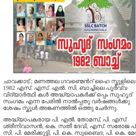
ചാവക്കാട് ; മണത്തല ഗവണ്മെന്‍റ് ഹൈ സ്കൂളിലെ
1982 എസ്. എസ്. എൽ. സി. ബാച്ചിലെ പൂർവ്വ
വിദ്യാർത്ഥി കൾ അദ്ധ്യാപകർക്ക് ഒപ്പം സുഹൃദ്
സംഗമം എന്ന പേരിൽ നാൽപ്പതു വർഷങ്ങൾക്കു
ശേഷം സ്കൂൾ അങ്കണത്തിൽ ഒത്തു ചേർന്നു.
അദ്ധ്യാപകരായ പി. എൽ. തോമസ്, പി. എസ്.
ശ്രീനിവാസൻ, കെ. സതീ ദേവി, എസ്. സരോജ പ്
സി. പി. മേരിക്കുട്ടി, പി. കെ. സുബൈദ, പി. കെ. മേര