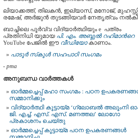
ലിയാക്കത്ത്, തിലകൻ, ഇല്യാസ്, മനോജ്, മുഹസ്സിന
രമേഷ്, അര്‍ജുന്‍ തുടങ്ങിയവര്‍ നേതൃത്വം നല്‍കി
ബാച്ചിലെ പൂർവ്വ വിദ്യാർത്ഥിയും e പത്രം
പ്രതിനിധി യുമായ
പി. എം. അബ്ദുൽ റഹിമാന്‍റെ
YouTube പേജിൽ ഈ
വീഡിയോ
കാണാം.
പാടൂര്‍ സ്‌കൂൾ സഹപാഠി സംഗമം
-
pma
അനുബന്ധ വാര്‍ത്തകള്‍
ഓർമ്മച്ചെപ്പ് മഹാ സംഗമം : പഠന ഉപകരണങ്
സമ്മാനിക്കും
വിദ്യാര്‍ത്ഥി കൂട്ടായ്മ ‘ഗ്ലോബൽ അലൂംനി ഓ
ജി. എച്ച്. എസ്. എസ്. മണത്തല’ ലോഗോ
പ്രകാശനം ചെയ്തു
ഓർമ്മച്ചെപ്പ് കൂട്ടായ്മ പഠന ഉപകരണങ്ങൾ
സമ്മാനിച്ചു