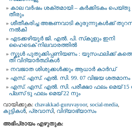
കാല വര്‍ഷം ശക്തമായി – കർക്കിടകം പെയ്തു
തീരും
ശീതീകരിച്ച അങ്കണവാടി കുരുന്നുകൾക്ക് തുറന്
നൽകി
എടക്കഴിയൂര്‍ ജി. എല്‍. പി. സ്‌കൂളും ഇനി
ഹൈടെക് നിലവാരത്തിൽ
സ്കൂ​ൾ പുതുക്കിപ്പണിയണം : യൂ​സഫ​ലി​ക്ക്​ ക​ത്തെ
തി വി​ദ്യാ​ർ​ത്ഥി​കള്‍
നവജാത ശിശുക്കള്‍ക്കും ആധാര്‍ കാര്‍ഡ്
എസ്. എസ്. എൽ. സി. 99. 07 വിജയ ശതമാനം
എസ്. എസ്. എല്‍. സി. പരീക്ഷാ ഫലം മെയ് 15 
പ്ലസ് ടു ഫലം മെയ് 22 നും
വായിക്കുക:
chavakkad-guruvayoor
,
social-media
,
കുട്ടികള്‍
,
പ്രവാസി
,
വിദ്യാഭ്യാസം
അഭിപ്രായം എഴുതുക: